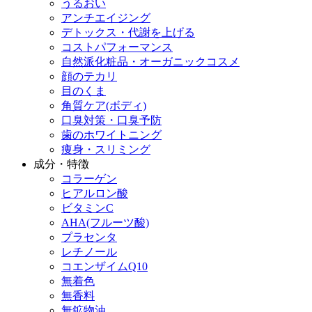
うるおい
アンチエイジング
デトックス・代謝を上げる
コストパフォーマンス
自然派化粧品・オーガニックコスメ
顔のテカリ
目のくま
角質ケア(ボディ)
口臭対策・口臭予防
歯のホワイトニング
痩身・スリミング
成分・特徴
コラーゲン
ヒアルロン酸
ビタミンC
AHA(フルーツ酸)
プラセンタ
レチノール
コエンザイムQ10
無着色
無香料
無鉱物油