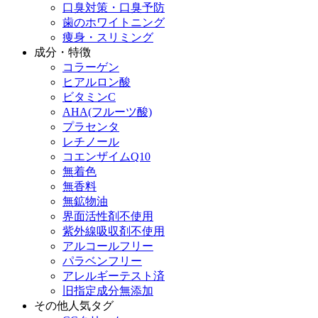
口臭対策・口臭予防
歯のホワイトニング
痩身・スリミング
成分・特徴
コラーゲン
ヒアルロン酸
ビタミンC
AHA(フルーツ酸)
プラセンタ
レチノール
コエンザイムQ10
無着色
無香料
無鉱物油
界面活性剤不使用
紫外線吸収剤不使用
アルコールフリー
パラベンフリー
アレルギーテスト済
旧指定成分無添加
その他人気タグ