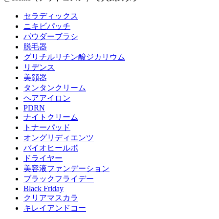
セラディックス
ニキビパッチ
パウダーブラシ
脱毛器
グリチルリチン酸ジカリウム
リデンス
美顔器
タンタンクリーム
ヘアアイロン
PDRN
ナイトクリーム
トナーパッド
オングリディエンツ
バイオヒールボ
ドライヤー
美容液ファンデーション
ブラックフライデー
Black Friday
クリアマスカラ
キレイアンドコー