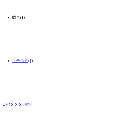
総合
(1)
クチコミ
(1)
このタグをLike
0