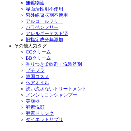
無鉱物油
界面活性剤不使用
紫外線吸収剤不使用
アルコールフリー
パラベンフリー
アレルギーテスト済
旧指定成分無添加
その他人気タグ
CCクリーム
BBクリーム
香りつき柔軟剤・洗濯洗剤
プチプラ
韓国コスメ
ヘアオイル
洗い流さないトリートメント
ノンシリコンシャンプー
美顔器
酵素洗顔
酵素ドリンク
ダイエットサプリ