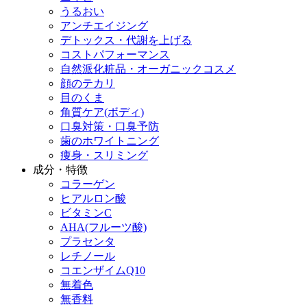
うるおい
アンチエイジング
デトックス・代謝を上げる
コストパフォーマンス
自然派化粧品・オーガニックコスメ
顔のテカリ
目のくま
角質ケア(ボディ)
口臭対策・口臭予防
歯のホワイトニング
痩身・スリミング
成分・特徴
コラーゲン
ヒアルロン酸
ビタミンC
AHA(フルーツ酸)
プラセンタ
レチノール
コエンザイムQ10
無着色
無香料