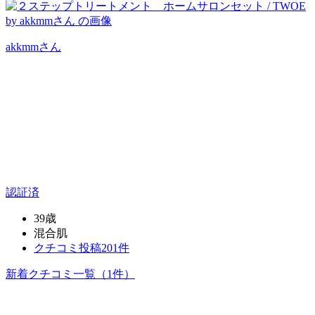
akkmm
さん
認証済
39歳
混合肌
クチコミ投稿201件
新着クチコミ一覧
（1件）