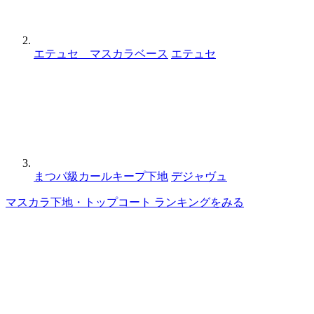
エテュセ マスカラベース
エテュセ
まつパ級カールキープ下地
デジャヴュ
マスカラ下地・トップコート ランキングをみる