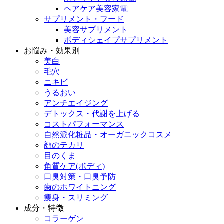
ヘアケア美容家電
サプリメント・フード
美容サプリメント
ボディシェイプサプリメント
お悩み・効果別
美白
毛穴
ニキビ
うるおい
アンチエイジング
デトックス・代謝を上げる
コストパフォーマンス
自然派化粧品・オーガニックコスメ
顔のテカリ
目のくま
角質ケア(ボディ)
口臭対策・口臭予防
歯のホワイトニング
痩身・スリミング
成分・特徴
コラーゲン