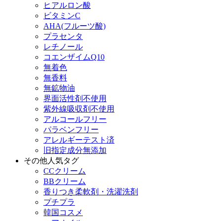
ヒアルロン酸
ビタミンC
AHA(フルーツ酸)
プラセンタ
レチノール
コエンザイムQ10
無着色
無香料
無鉱物油
界面活性剤不使用
紫外線吸収剤不使用
アルコールフリー
パラベンフリー
アレルギーテスト済
旧指定成分無添加
その他人気タグ
CCクリーム
BBクリーム
香りつき柔軟剤・洗濯洗剤
プチプラ
韓国コスメ