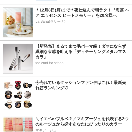
＊12月8日(月)まで＊夜仕込んで朝ラク！『海藻 ヘ
ア エッセンス ヒートメモリー』を20名様へ
La Sana(ラサーナ)
【新発売】まるでまつ毛パーマ級！ダマにならず
繊細な束感を叶える「ディテーリングメタルマス
カラ」
too cool for school
今売れているクッションファンデはこれ！最新売
れ筋ランキング♡
＼イエベorブルベ？／マキアージュを代表する2つ
のルージュから探すあなたにぴったりのカラー
マキアージュ