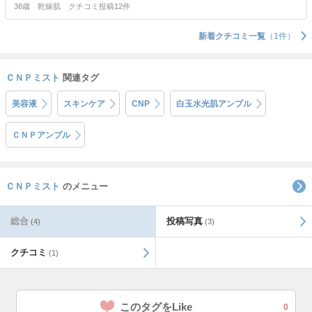
38歳
乾燥肌
クチコミ投稿12件
新着クチコミ一覧
（1件）
ＣＮＰミスト
関連タグ
美容液
スキンケア
CNP
白玉水光肌アンプル
ＣＮＰアンプル
ＣＮＰミスト
のメニュー
総合
投稿写真
(4)
(3)
クチコミ
(1)
このタグをLike
0