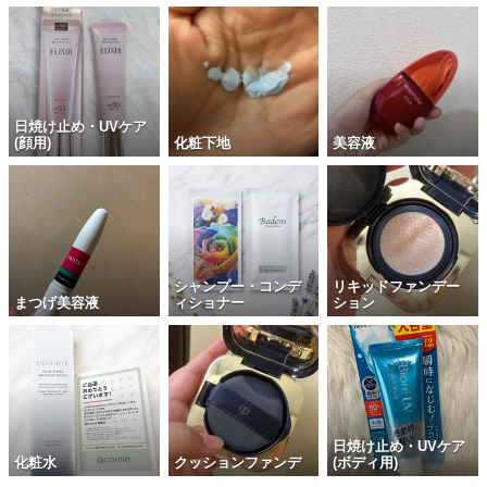
日焼け止め・UVケア
(顔用)
化粧下地
美容液
シャンプー・コンデ
リキッドファンデー
まつげ美容液
ィショナー
ション
日焼け止め・UVケア
化粧水
クッションファンデ
(ボディ用)