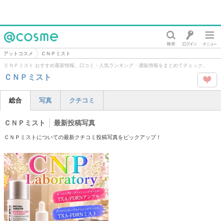
@cosme
アットコスメ
ＣＮＰミスト
ＣＮＰミスト おすすめ最新情報。口コミ・人気ランキング・通販情報をまとめてチェック。
ＣＮＰミスト
この
総合
写真
クチコミ
タグ
ＣＮＰミスト
最新投稿写真
を
ＣＮＰミストについての最新クチコミ投稿写真をピックアップ！
Like