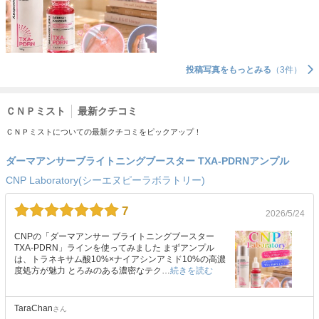
投稿写真をもっとみる
（3件）
ＣＮＰミスト
最新クチコミ
ＣＮＰミストについての最新クチコミをピックアップ！
ダーマアンサーブライトニングブースター TXA-PDRNアンプル
CNP Laboratory(シーエヌピーラボラトリー)
7
2026/5/24
CNPの「ダーマアンサー ブライトニングブースター
TXA-PDRN」ラインを使ってみました まずアンプル
は、トラネキサム酸10%×ナイアシンアミド10%の高濃
度処方が魅力 とろみのある濃密なテク…
続きを読む
TaraChan
さん