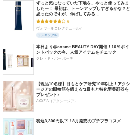
ずっと気になっていた下地を、やっと使ってみま
したー！ 最初は、トーンアップしすぎるかな？と
思ったのですが、伸ばしてみる…
6
ヴォワールコレクチュールｎ
ランキングIN
本日より@cosme BEAUTY DAY開催！10％ポイ
ントバックの今、人気アイテムをチェック
クレ・ド・ポー ボーテ
【現品10名様】目もとケア研究10年以上！アクシ
ージアの眼輪筋を鍛える*1目もと特化型美顔器を
プレゼント♪
AXXZIA（アクシージア）
税込3,300円以下！8月発売のプチプラコスメ