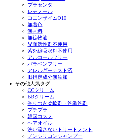
プラセンタ
レチノール
コエンザイムQ10
無着色
無香料
無鉱物油
界面活性剤不使用
紫外線吸収剤不使用
アルコールフリー
パラベンフリー
アレルギーテスト済
旧指定成分無添加
その他人気タグ
CCクリーム
BBクリーム
香りつき柔軟剤・洗濯洗剤
プチプラ
韓国コスメ
ヘアオイル
洗い流さないトリートメント
ノンシリコンシャンプー