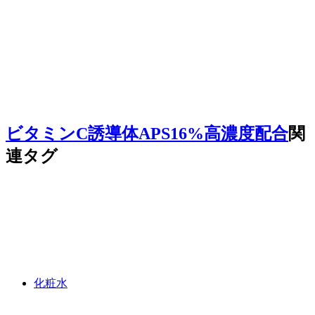
ビタミンC誘導体APS16%高濃度配合
関
連タグ
化粧水