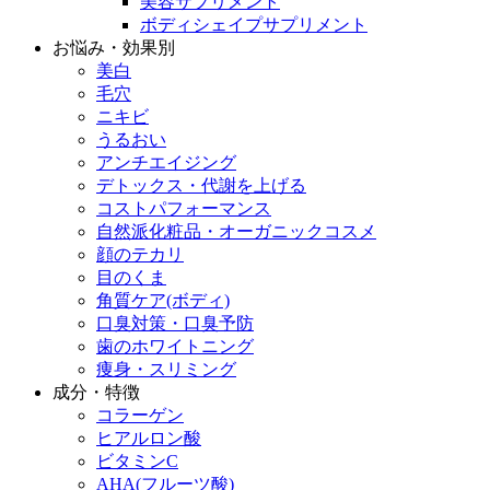
美容サプリメント
ボディシェイプサプリメント
お悩み・効果別
美白
毛穴
ニキビ
うるおい
アンチエイジング
デトックス・代謝を上げる
コストパフォーマンス
自然派化粧品・オーガニックコスメ
顔のテカリ
目のくま
角質ケア(ボディ)
口臭対策・口臭予防
歯のホワイトニング
痩身・スリミング
成分・特徴
コラーゲン
ヒアルロン酸
ビタミンC
AHA(フルーツ酸)