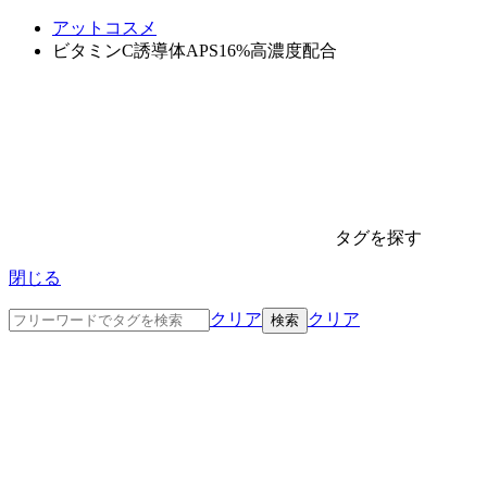
アットコスメ
ビタミンC誘導体APS16%高濃度配合
タグを探す
閉じる
クリア
クリア