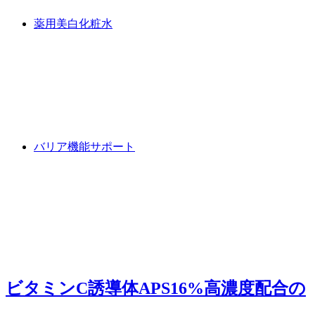
薬用美白化粧水
バリア機能サポート
ビタミンC誘導体APS16%高濃度配合
の