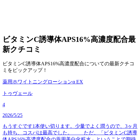
ビタミンC誘導体APS16%高濃度配合
最
新クチコミ
ビタミンC誘導体APS16%高濃度配合についての最新クチコ
ミをピックアップ！
薬用ホワイトニングローションα EX
トゥヴェール
4
2026/5/25
もうすぐです1本使い切ります。少量でよく潤うので、3ヶ月
も持ち、コスパは最高でした。 ただ、「ビタミンC誘導
体APS16%高濃度配合の薬用美白化粧水」ということで期待