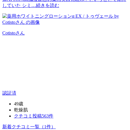
していた シミ…
続きを読む
Cotisto
さん
認証済
49歳
乾燥肌
クチコミ投稿563件
新着クチコミ一覧
（1件）