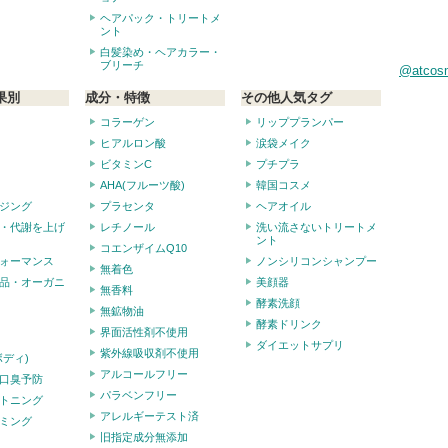
ヘアパック・トリートメ
ント
白髪染め・ヘアカラー・
ブリーチ
@atco
果別
成分・特徴
その他人気タグ
コラーゲン
リッププランパー
ヒアルロン酸
涙袋メイク
ビタミンC
プチプラ
AHA(フルーツ酸)
韓国コスメ
ジング
プラセンタ
ヘアオイル
・代謝を上げ
レチノール
洗い流さないトリートメ
ント
コエンザイムQ10
ォーマンス
ノンシリコンシャンプー
無着色
品・オーガニ
美顔器
無香料
酵素洗顔
無鉱物油
酵素ドリンク
界面活性剤不使用
ダイエットサプリ
紫外線吸収剤不使用
ボディ)
アルコールフリー
口臭予防
パラベンフリー
トニング
アレルギーテスト済
ミング
旧指定成分無添加