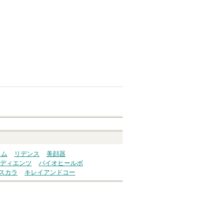
ウム
リデンス
美顔器
ディエンツ
バイオヒールボ
スカラ
キレイアンドコー