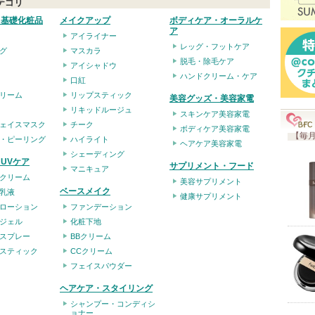
テゴリ
入
・基礎化粧品
メイクアップ
ボディケア・オーラルケ
り
ア
アイライナー
登
レッグ・フットケア
グ
マスカラ
録
脱毛・除毛ケア
アイシャドウ
ハンドクリーム・ケア
さ
口紅
リーム
リップスティック
れ
美容グッズ・美容家電
リキッドルージュ
て
スキンケア美容家電
ェイスマスク
チーク
ボディケア美容家電
い
【毎月
・ピーリング
ハイライト
ヘアケア美容家電
ま
シェーディング
UVケア
サプリメント・フード
マニキュア
す
クリーム
美容サプリメント
ベースメイク
乳液
健康サプリメント
ローション
ファンデーション
ジェル
化粧下地
スプレー
BBクリーム
スティック
CCクリーム
フェイスパウダー
ヘアケア・スタイリング
シャンプー・コンディシ
ョナー