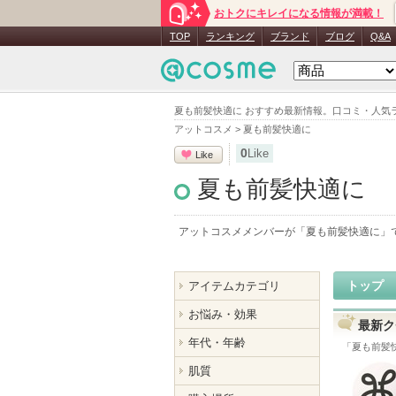
おトクにキレイになる情報が満載！
TOP
ランキング
ブランド
ブログ
Q&A
夏も前髪快適に おすすめ最新情報。口コミ・人気
アットコスメ
>
夏も前髪快適に
0
Like
Like
夏も前髪快適に
アットコスメメンバーが「
夏も前髪快適に
」
トップ
アイテムカテゴリ
お悩み・効果
最新ク
年代・年齢
「
夏も前髪
肌質