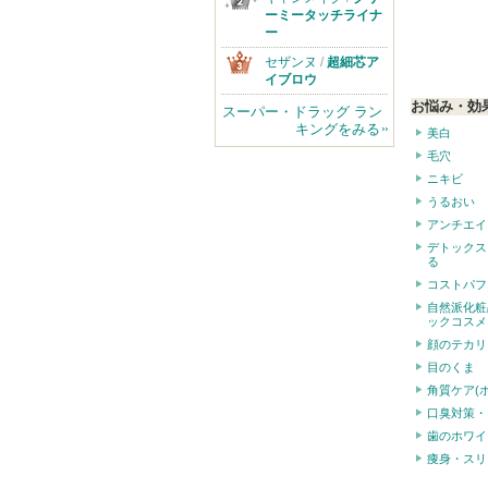
ーミータッチライナ
ー
セザンヌ
/
超細芯ア
イブロウ
お悩み・効
スーパー・ドラッグ ラン
キングをみる
美白
毛穴
ニキビ
うるおい
アンチエイ
デトックス
る
コストパフ
自然派化粧
ックコスメ
顔のテカリ
目のくま
角質ケア(
口臭対策・
歯のホワイ
痩身・スリ