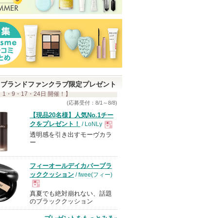
ブランドファンクラブ限定プレゼント
 1・9・17・24日 開催！】
(応募受付：8/1～8/8)
【現品20名様】人気No.1チー
クをプレゼント！
/ LoNLy
透明感を引き出すモーヴカラ
現
ー
品
フィーオールデイカバーブラ
ッククッション
/ fwee(フィー)
真夏でも絶対崩れない、話題
現
のブラッククッション