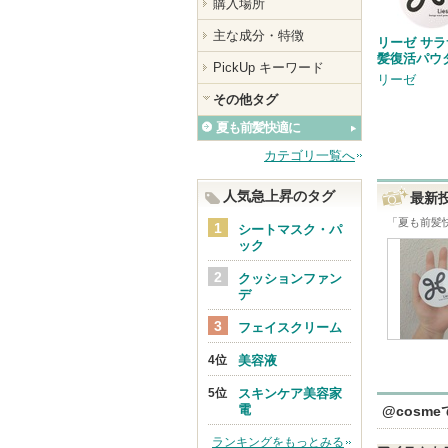
購入場所
主な成分・特徴
リーゼ サ
髪復活パウ
PickUp キーワード
リーゼ
その他タグ
夏も前髪快適に
カテゴリ一覧へ
人気急上昇のタグ
最新
「
夏も前髪
シートマスク・パ
ック
クッションファン
デ
フェイスクリーム
美容液
スキンケア美容家
電
@cosm
ランキングをもっとみる