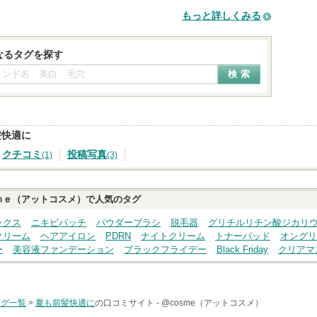
もっと詳しくみる
なるタグを探す
髪快適に
クチコミ
投稿写真
(1)
(3)
ｍｅ（アットコスメ）で人気のタグ
ックス
ニキビパッチ
パウダーブラシ
脱毛器
グリチルリチン酸ジカリ
クリーム
ヘアアイロン
PDRN
ナイトクリーム
トナーパッド
オングリ
ー
美容液ファンデーション
ブラックフライデー
Black Friday
クリアマ
タグ一覧
>
夏も前髪快適に
の口コミサイト -
@cosme（アットコスメ）