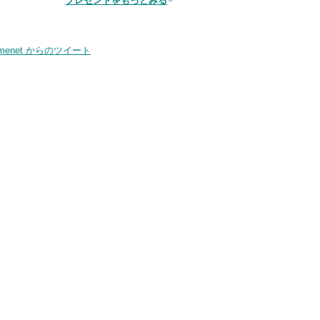
プレゼントをもっとみる
品
smenet からのツイート