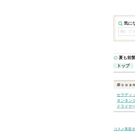
気に
夏も前
トップ
＠ｃｏｓ
セラディ
タンタン
ドライヤ
コスメ美容