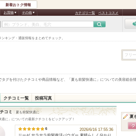
新着おトク情報
お買物
その他
カテゴリ一覧
ベストコスメ
ランキング・通販情報をまとめてチェック。
でタグを付けたクチコミや商品情報など、「
夏も前髪快適に
」についての美容総合
クチコミ一覧
投稿写真
チコミ
夏も前髪快適に
夏
快適に
」についての最新クチコミをピックアップ！
6
2026/6/16 17:55:36
リーゼ サラサラ前髪復活パウダー 素晴らしく分かり