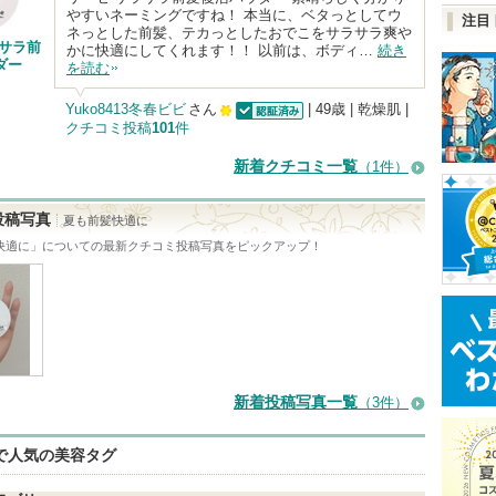
やすいネーミングですね！ 本当に、ベタっとしてウ
注目
ネっとした前髪、テカっとしたおでこをサラサラ爽や
ラサラ前
かに快適にしてくれます！！ 以前は、ボディ…
続き
ダー
を読む
Yuko8413冬春ビビ
さん
| 49歳 | 乾燥肌 |
クチコミ投稿
101
件
認証済
100
人
新着クチコミ一覧
（1件）
以
上
投稿写真
夏も前髪快適に
の
快適に
」についての最新クチコミ投稿写真をピックアップ！
メ
ン
バ
ー
に
新着投稿写真一覧
（3件）
お
気
eで人気の美容タグ
に