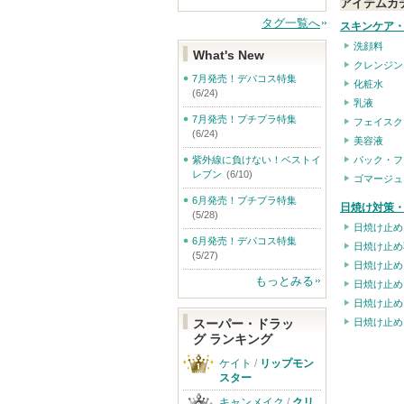
アイテムカ
タグ一覧へ
スキンケア
洗顔料
What's New
クレンジン
7月発売！デパコス特集
化粧水
(6/24)
乳液
7月発売！プチプラ特集
フェイスク
(6/24)
美容液
パック・フ
紫外線に負けない！ベストイ
レブン
(6/10)
ゴマージュ
6月発売！プチプラ特集
日焼け対策・
(5/28)
日焼け止め
6月発売！デパコス特集
日焼け止め
(5/27)
日焼け止め
もっとみる
日焼け止め
日焼け止め
日焼け止め
スーパー・ドラッ
グ ランキング
ケイト
/
リップモン
スター
キャンメイク
/
クリ