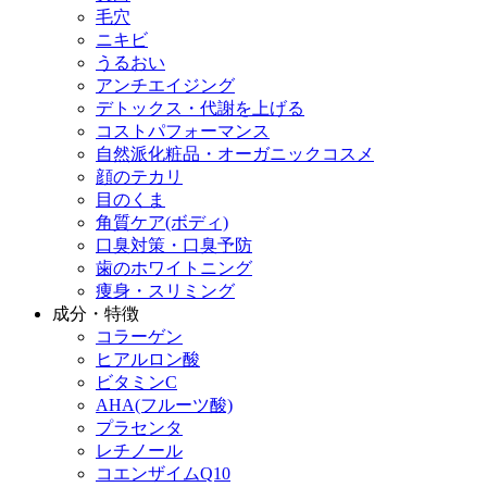
毛穴
ニキビ
うるおい
アンチエイジング
デトックス・代謝を上げる
コストパフォーマンス
自然派化粧品・オーガニックコスメ
顔のテカリ
目のくま
角質ケア(ボディ)
口臭対策・口臭予防
歯のホワイトニング
痩身・スリミング
成分・特徴
コラーゲン
ヒアルロン酸
ビタミンC
AHA(フルーツ酸)
プラセンタ
レチノール
コエンザイムQ10