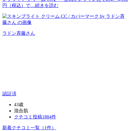
円（税込）で…
続きを読む
ラドン斉藤
さん
認証済
43歳
混合肌
クチコミ投稿1884件
新着クチコミ一覧
（1件）