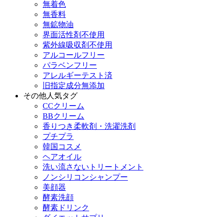
無着色
無香料
無鉱物油
界面活性剤不使用
紫外線吸収剤不使用
アルコールフリー
パラベンフリー
アレルギーテスト済
旧指定成分無添加
その他人気タグ
CCクリーム
BBクリーム
香りつき柔軟剤・洗濯洗剤
プチプラ
韓国コスメ
ヘアオイル
洗い流さないトリートメント
ノンシリコンシャンプー
美顔器
酵素洗顔
酵素ドリンク