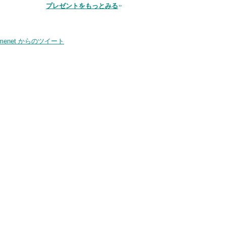
品
プレゼントをもっとみる
smenet からのツイート