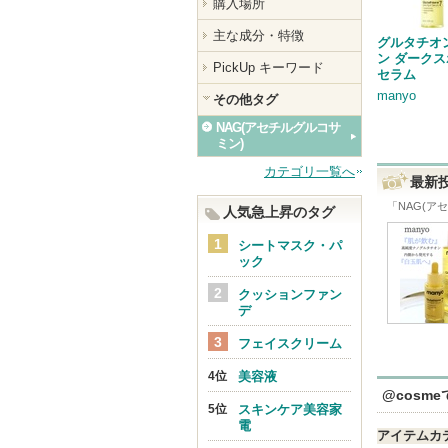
購入場所
主な成分・特徴
グルタチオ
ン ダーク
PickUp キーワード
セラム
manyo
その他タグ
NAG(アセチルグルコサ
ミン)
カテゴリ一覧へ
最新
「
NAG(ア
人気急上昇のタグ
シートマスク・パ
ック
クッションファン
デ
フェイスクリーム
美容液
@cosm
スキンケア美容家
電
アイテムカ