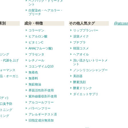
ヘアパック・トリートメ
ント
白髪染め・ヘアカラー・
ブリーチ
果別
成分・特徴
その他人気タグ
@atco
コラーゲン
リッププランパー
ヒアルロン酸
涙袋メイク
ビタミンC
プチプラ
AHA(フルーツ酸)
韓国コスメ
ジング
プラセンタ
ヘアオイル
・代謝を上げ
レチノール
洗い流さないトリートメ
ント
コエンザイムQ10
ォーマンス
ノンシリコンシャンプー
無着色
品・オーガニ
美顔器
無香料
酵素洗顔
無鉱物油
酵素ドリンク
界面活性剤不使用
ダイエットサプリ
紫外線吸収剤不使用
ボディ)
アルコールフリー
口臭予防
パラベンフリー
トニング
アレルギーテスト済
ミング
旧指定成分無添加