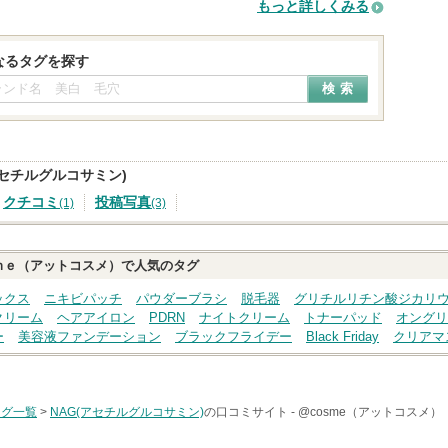
もっと詳しくみる
なるタグを探す
アセチルグルコサミン)
クチコミ
投稿写真
(1)
(3)
ｍｅ（アットコスメ）で人気のタグ
ックス
ニキビパッチ
パウダーブラシ
脱毛器
グリチルリチン酸ジカリ
クリーム
ヘアアイロン
PDRN
ナイトクリーム
トナーパッド
オングリ
ー
美容液ファンデーション
ブラックフライデー
Black Friday
クリアマ
タグ一覧
>
NAG(アセチルグルコサミン)
の口コミサイト -
@cosme（アットコスメ）