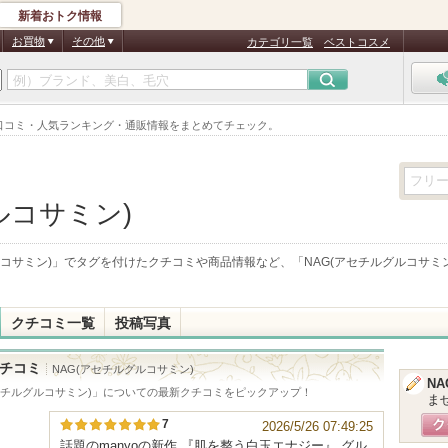
新着おトク情報
お買物
その他
カテゴリ一覧
ベストコスメ
。口コミ・人気ランキング・通販情報をまとめてチェック。
ルコサミン)
ルコサミン)
」でタグを付けたクチコミや商品情報など、「
NAG(アセチルグルコサミン
クチコミ一覧
投稿写真
チコミ
NAG(アセチルグルコサミン)
N
セチルグルコサミン)
」についての最新クチコミをピックアップ！
ま
7
2026/5/26 07:49:25
話題のmanyoの新作 『肌を整う白玉エナジー』 グル