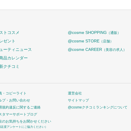
ストコスメ
@cosme SHOPPING
（通販）
レゼント
@cosme STORE
（店舗）
ューティニュース
@cosme CAREER
（美容の求人）
商品カレンダー
新クチコミ
責・コピーライト
運営会社
ルプ・お問い合わせ
サイトマップ
用規約違反に関するご連絡
@cosmeクチコミランキングについて
スタマーサポートブログ
在のお気持ちをお聞かせください
満足度アンケートにご協力ください）