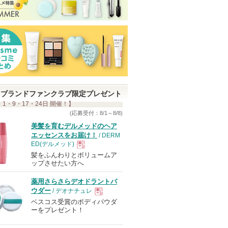
ブランドファンクラブ限定プレゼント
 1・9・17・24日 開催！】
(応募受付：8/1～8/8)
美髪を育むデルメッドのヘア
エッセンスをお届け！
/ DERM
ED(デルメッド)
髪をふんわりとボリュームア
現
ップさせたい方へ
薬用さらさらデオドラントパ
品
ウダー
/ デオナチュレ
ベスコス受賞のボディパウダ
現
ーをプレゼント！