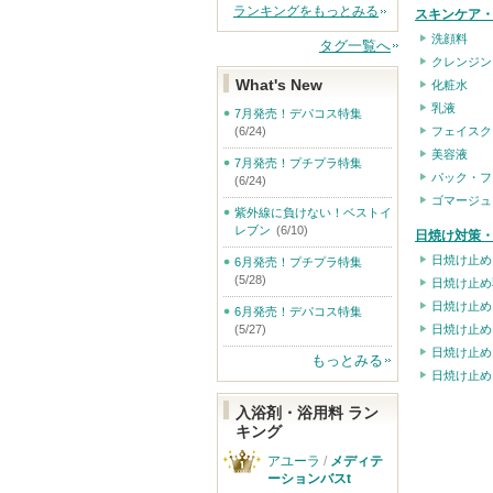
ランキングをもっとみる
スキンケア
洗顔料
タグ一覧へ
クレンジン
What's New
化粧水
乳液
7月発売！デパコス特集
フェイスク
(6/24)
美容液
7月発売！プチプラ特集
パック・フ
(6/24)
ゴマージュ
紫外線に負けない！ベストイ
レブン
(6/10)
日焼け対策・
日焼け止め
6月発売！プチプラ特集
(5/28)
日焼け止め
日焼け止め
6月発売！デパコス特集
日焼け止め
(5/27)
日焼け止め
もっとみる
日焼け止め
入浴剤・浴用料 ラン
キング
アユーラ
/
メディテ
ーションバスt