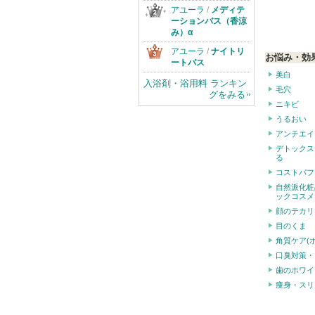
アユーラ
/
メディテ
ーションバス（香涼
み）α
アユーラ
/
ナイトリ
お悩み・効
ートバス
美白
入浴剤・浴用料 ランキン
毛穴
グをみる
ニキビ
うるおい
アンチエイ
デトックス
る
コストパフ
自然派化粧
ックコスメ
顔のテカリ
目のくま
角質ケア(
口臭対策・
歯のホワイ
痩身・スリ