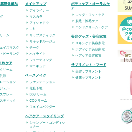
・基礎化粧品
メイクアップ
ボディケア・オーラルケ
ア
アイライナー
レッグ・フットケア
グ
マスカラ
脱毛・除毛ケア
アイシャドウ
ハンドクリーム・ケア
口紅
リーム
リップスティック
美容グッズ・美容家電
リキッドルージュ
スキンケア美容家電
ェイスマスク
チーク
ボディケア美容家電
・ピーリング
ハイライト
ヘアケア美容家電
シェーディング
【毎月
UVケア
サプリメント・フード
マニキュア
クリーム
美容サプリメント
ベースメイク
乳液
健康サプリメント
ローション
ファンデーション
ジェル
化粧下地
スプレー
BBクリーム
スティック
CCクリーム
フェイスパウダー
ヘアケア・スタイリング
シャンプー・コンディシ
ョナー