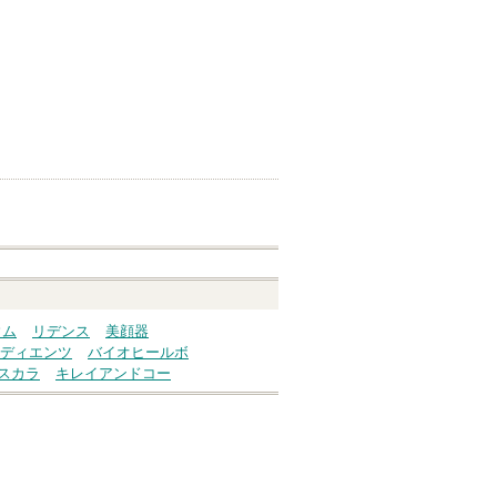
ウム
リデンス
美顔器
ディエンツ
バイオヒールボ
スカラ
キレイアンドコー