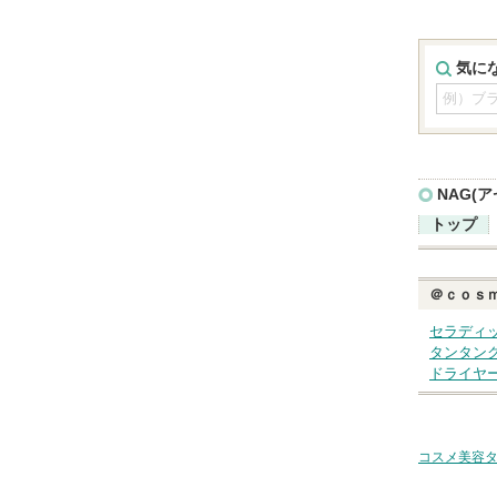
気に
NAG(
トップ
＠ｃｏｓ
セラディ
タンタン
ドライヤ
コスメ美容