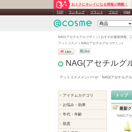
おトクにキレイになる情報が満載！
TOP
ランキング
ブランド
ブログ
Q&A
NAG(アセチルグルコサミン) おすすめ最新情報
アットコスメ
>
NAG(アセチルグルコサミン)
0
Like
Like
NAG(アセチルグ
アットコスメメンバーが「
NAG(アセチルグ
トップ
アイテムカテゴリ
お悩み・効果
最新ク
年代・年齢
「
NAG(ア
肌質