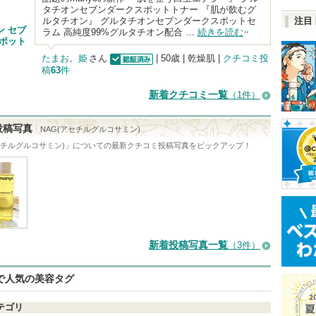
タチオンセブンダークスポットトナー 『肌が飲むグ
ルタチオン』 グルタチオンセブンダークスポットセ
注目
ン セブ
ラム 高純度99%グルタチオン配合 …
続きを読む
スポット
たまお。姫
さん
| 50歳 | 乾燥肌 |
クチコミ投
稿
63
件
認証済
新着クチコミ一覧
（1件）
投稿写真
NAG(アセチルグルコサミン)
セチルグルコサミン)
」についての最新クチコミ投稿写真をピックアップ！
新着投稿写真一覧
（3件）
eで人気の美容タグ
テゴリ