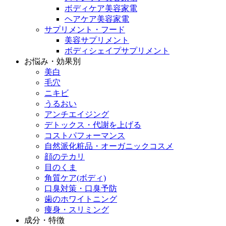
ボディケア美容家電
ヘアケア美容家電
サプリメント・フード
美容サプリメント
ボディシェイプサプリメント
お悩み・効果別
美白
毛穴
ニキビ
うるおい
アンチエイジング
デトックス・代謝を上げる
コストパフォーマンス
自然派化粧品・オーガニックコスメ
顔のテカリ
目のくま
角質ケア(ボディ)
口臭対策・口臭予防
歯のホワイトニング
痩身・スリミング
成分・特徴