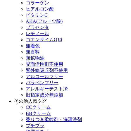
コラーゲン
ヒアルロン酸
ビタミンC
AHA(フルーツ酸)
プラセンタ
レチノール
コエンザイムQ10
無着色
無香料
無鉱物油
界面活性剤不使用
紫外線吸収剤不使用
アルコールフリー
パラベンフリー
アレルギーテスト済
旧指定成分無添加
その他人気タグ
CCクリーム
BBクリーム
香りつき柔軟剤・洗濯洗剤
プチプラ