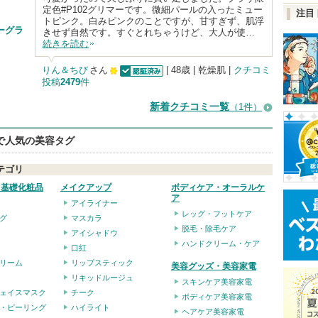
定色#P102グリマーです。微細パールの入ったミュー
注目
トピンク。白みピンクのことですが、甘すぎず、肌浮
ーグラ
きせず自然です。すぐとれちゃうけど、大人が使…
続きを読む
りん＆ちび
さん
| 48歳 | 乾燥肌 |
クチコミ
投稿
2479
件
認証済
100
人
新着クチコミ一覧
（1件）
以
上
eで人気の美容タグ
の
テゴリ
メ
・基礎化粧品
メイクアップ
ボディケア・オーラルケ
ン
ア
アイライナー
バ
レッグ・フットケア
グ
マスカラ
脱毛・除毛ケア
ー
アイシャドウ
ハンドクリーム・ケア
口紅
に
リーム
リップスティック
美容グッズ・美容家電
お
リキッドルージュ
スキンケア美容家電
気
ェイスマスク
チーク
ボディケア美容家電
に
・ピーリング
ハイライト
ヘアケア美容家電