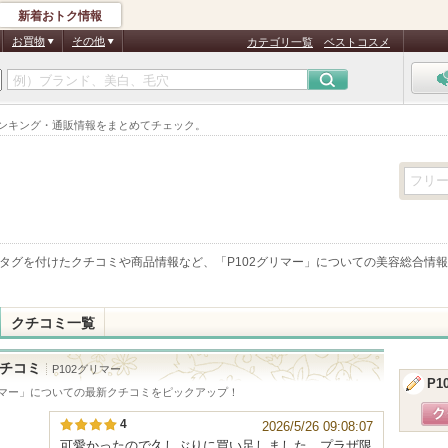
新着おトク情報
お買物
その他
カテゴリ一覧
ベストコスメ
ランキング・通販情報をまとめてチェック。
タグを付けたクチコミや商品情報など、「
P102グリマー
」についての美容総合情報
クチコミ一覧
チコミ
P102グリマー
P1
リマー
」についての最新クチコミをピックアップ！
4
2026/5/26 09:08:07
可愛かったので久しぶりに買い足しました。プラザ限