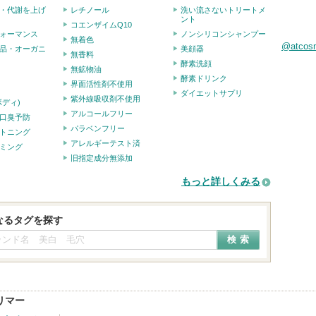
・代謝を上げ
レチノール
洗い流さないトリートメ
ント
コエンザイムQ10
ォーマンス
ノンシリコンシャンプー
無着色
@atco
品・オーガニ
美顔器
無香料
酵素洗顔
無鉱物油
酵素ドリンク
界面活性剤不使用
ダイエットサプリ
紫外線吸収剤不使用
ボディ)
アルコールフリー
口臭予防
パラベンフリー
トニング
アレルギーテスト済
ミング
旧指定成分無添加
もっと詳しくみる
なるタグを探す
グリマー