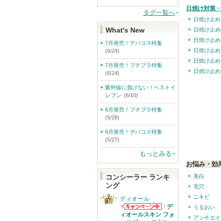
日焼け対策・
タグ一覧へ
日焼け止め
What's New
日焼け止め
日焼け止め
7月発売！デパコス特集
日焼け止め
(6/24)
日焼け止め
7月発売！プチプラ特集
日焼け止め
(6/24)
紫外線に負けない！ベストイ
レブン
(6/10)
6月発売！プチプラ特集
(5/28)
6月発売！デパコス特集
(5/27)
もっとみる
お悩み・効
美白
コンシーラー ランキ
ング
毛穴
ニキビ
ディオール
/
デ
うるおい
ディオールから
ィオールスキン フォ
アンチエイ