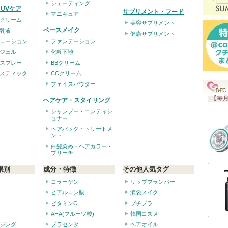
シェーディング
入
UVケア
サプリメント・フード
マニキュア
り
クリーム
美容サプリメント
ベースメイク
登
乳液
健康サプリメント
ローション
ファンデーション
録
ジェル
化粧下地
さ
スプレー
BBクリーム
れ
スティック
CCクリーム
て
フェイスパウダー
い
【毎月
ヘアケア・スタイリング
ま
シャンプー・コンディシ
ョナー
す
ヘアパック・トリートメ
ント
白髪染め・ヘアカラー・
ブリーチ
果別
成分・特徴
その他人気タグ
コラーゲン
リッププランパー
ヒアルロン酸
涙袋メイク
ビタミンC
プチプラ
AHA(フルーツ酸)
韓国コスメ
ジング
プラセンタ
ヘアオイル