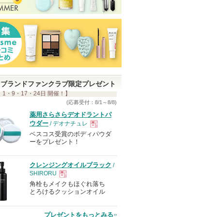
ブランドファンクラブ限定プレゼント
 1・9・17・24日 開催！】
(応募受付：8/1～8/8)
薬用さらさらデオドラントパ
ウダー
/ デオナチュレ
ベスコス受賞のボディパウダ
現
ーをプレゼント！
品
クレンジングオイルブラック
/
SHIRORU
角栓もメイクもほぐれ落ち
現
とろけるクッションオイル
品
プレゼントをもっとみる