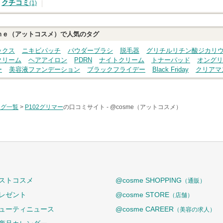
クチコミ
(1)
ｍｅ（アットコスメ）で人気のタグ
ックス
ニキビパッチ
パウダーブラシ
脱毛器
グリチルリチン酸ジカリ
クリーム
ヘアアイロン
PDRN
ナイトクリーム
トナーパッド
オングリ
ー
美容液ファンデーション
ブラックフライデー
Black Friday
クリアマ
タグ一覧
>
P102グリマー
の口コミサイト -
@cosme（アットコスメ）
ストコスメ
@cosme SHOPPING
（通販）
レゼント
@cosme STORE
（店舗）
ューティニュース
@cosme CAREER
（美容の求人）