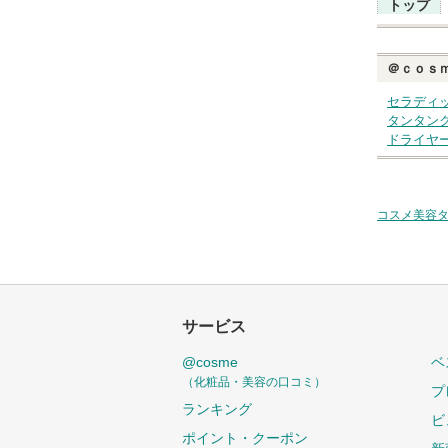
トップ
＠ｃｏｓ
セラディ
タンタン
ドライヤ
コスメ美容
サービス
@cosme
ベ
（化粧品・美容の口コミ）
プ
ランキング
ビ
ポイント・クーポン