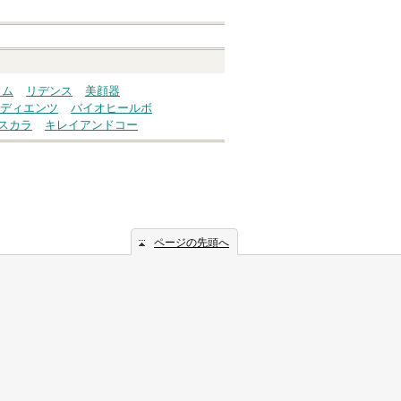
ウム
リデンス
美顔器
ディエンツ
バイオヒールボ
スカラ
キレイアンドコー
ページの先頭へ