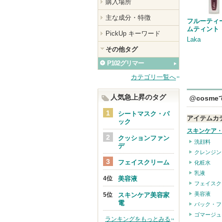
購入場所
主な成分・特徴
フルーティ
ムティント
PickUp キーワード
Laka
その他タグ
P102グリマー
カテゴリ一覧へ
人気急上昇のタグ
@cosm
シートマスク・パ
アイテムカ
ック
スキンケア
クッションファン
洗顔料
デ
クレンジン
フェイスクリーム
化粧水
乳液
美容液
フェイスク
美容液
スキンケア美容家
電
パック・フ
ゴマージュ
ランキングをもっとみる