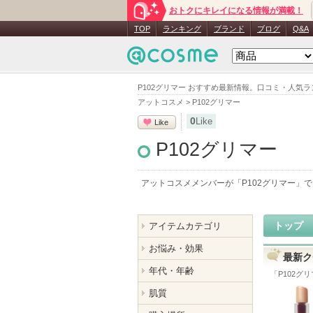
おトクにキレイになる情報が満載！
TOP
ランキング
ブランド
ブログ
Q&A
P102グリマー おすすめ最新情報。口コミ・人気
アットコスメ
>
P102グリマー
0
Like
Like
P102グリマー
アットコスメメンバーが「
P102グリマー
」で
トップ
アイテムカテゴリ
お悩み・効果
最新ク
年代・年齢
「
P102グ
肌質