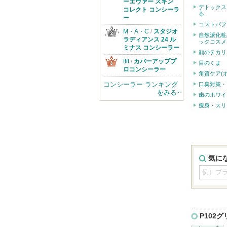
のお知らせがあ
ーエヴァー スキン
デトックス
ります
コレクト コンシーラ
る
ー
コストパフ
M・A・C
/
スタジオ
自然派化粧
ラディアンス 24 ル
ックコスメ
ミナス コンシーラー
顔のテカリ
tfit
/
カバーアッププ
目のくま
ロコンシーラー
角質ケア(
コンシーラー ランキング
口臭対策・
をみる
歯のホワイ
痩身・スリ
気に
P102