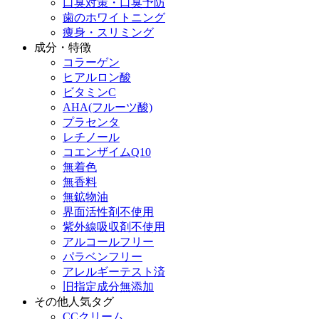
口臭対策・口臭予防
歯のホワイトニング
痩身・スリミング
成分・特徴
コラーゲン
ヒアルロン酸
ビタミンC
AHA(フルーツ酸)
プラセンタ
レチノール
コエンザイムQ10
無着色
無香料
無鉱物油
界面活性剤不使用
紫外線吸収剤不使用
アルコールフリー
パラベンフリー
アレルギーテスト済
旧指定成分無添加
その他人気タグ
CCクリーム