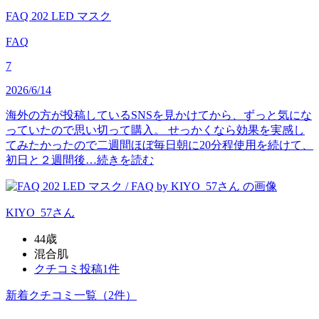
FAQ 202 LED マスク
FAQ
7
2026/6/14
海外の方が投稿しているSNSを見かけてから、ずっと気にな
っていたので思い切って購入。 せっかくなら効果を実感し
てみたかったので二週間ほぼ毎日朝に20分程使用を続けて、
初日と２週間後…
続きを読む
KIYO_57
さん
44歳
混合肌
クチコミ投稿1件
新着クチコミ一覧
（2件）