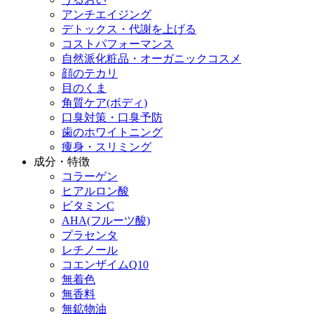
アンチエイジング
デトックス・代謝を上げる
コストパフォーマンス
自然派化粧品・オーガニックコスメ
顔のテカリ
目のくま
角質ケア(ボディ)
口臭対策・口臭予防
歯のホワイトニング
痩身・スリミング
成分・特徴
コラーゲン
ヒアルロン酸
ビタミンC
AHA(フルーツ酸)
プラセンタ
レチノール
コエンザイムQ10
無着色
無香料
無鉱物油