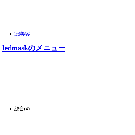
led美容
ledmask
のメニュー
総合
(4)