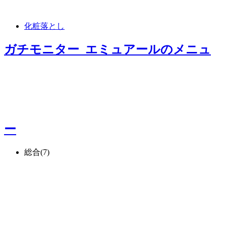
化粧落とし
ガチモニター_エミュアール
のメニュ
ー
総合
(7)