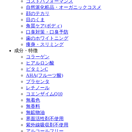
コストパフォーマンス
自然派化粧品・オーガニックコスメ
顔のテカリ
目のくま
角質ケア(ボディ)
口臭対策・口臭予防
歯のホワイトニング
痩身・スリミング
成分・特徴
コラーゲン
ヒアルロン酸
ビタミンC
AHA(フルーツ酸)
プラセンタ
レチノール
コエンザイムQ10
無着色
無香料
無鉱物油
界面活性剤不使用
紫外線吸収剤不使用
アルコールフリー