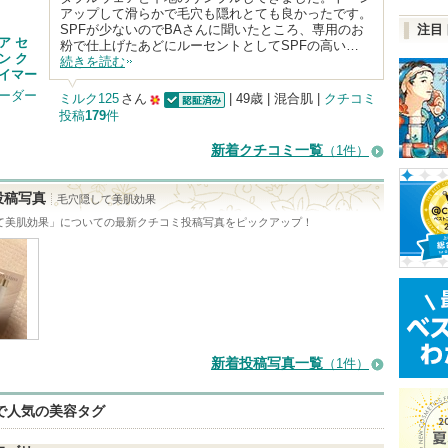
アップして滑らかで毛穴も隠れとても良かったです。
SPFが少ないのでBAさんに聞いたところ、専用のお
注目
ア セ
粉で仕上げたあどにルーセントとしてSPFの高い…
ン ク
続きを読む
ライマー
ローダー
ミルク125
さん
| 49歳 | 混合肌 |
クチコミ
投稿
179
件
認証済
50
人
新着クチコミ一覧
（1件）
以
上
投稿写真
毛穴隠して美肌効果
の
て美肌効果
」についての最新クチコミ投稿写真をピックアップ！
メ
ン
バ
ー
に
新着投稿写真一覧
（1件）
お
気
eで人気の美容タグ
に