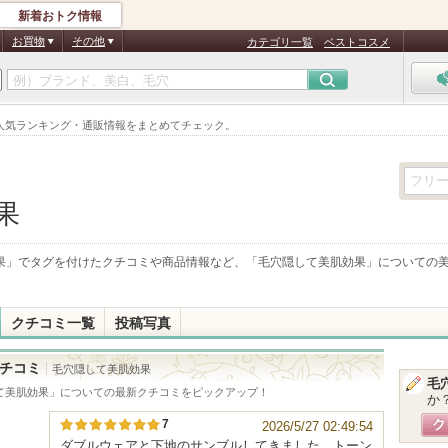
新着おトク情報
お買物
その他
カテゴリ一覧
ベストコスメ
人気ランキング・通販情報をまとめてチェック。
果
果
」でタグを付けたクチコミや商品情報など、「
毛穴隠して美肌効果
」についての
クチコミ一覧
投稿写真
チコミ
毛穴隠して美肌効果
毛
て美肌効果
」についての最新クチコミをピックアップ！
か
7
2026/5/27 02:49:54
ダブルウェアと下地のサンブルしてきました。トーン