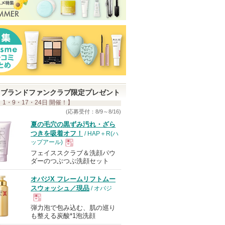
ブランドファンクラブ限定プレゼント
 1・9・17・24日 開催！】
(応募受付：8/9～8/16)
夏の毛穴の黒ずみ汚れ・ざら
つきを吸着オフ！
/ HAP＋R(ハ
ップアール)
フェイススクラブ＆洗顔パウ
現
ダーのつぶつぶ洗顔セット
オバジX フレームリフトムー
品
スウォッシュ／現品
/ オバジ
弾力泡で包み込む、肌の巡り
現
も整える炭酸*1泡洗顔