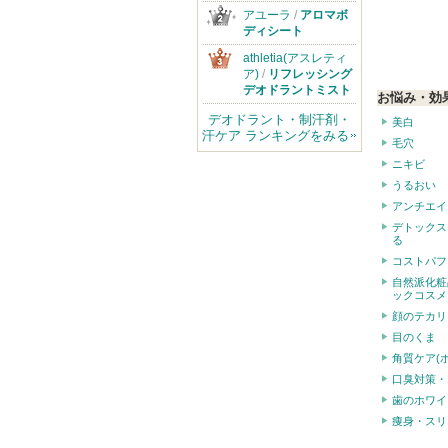
アユーラ
/
アロマボ
ディシート
athletia(アスレティ
ア)
/
リフレッシング
デオドラントミスト
お悩み・効
デオドラント・制汗剤・
美白
汗ケア ランキングをみる
毛穴
ニキビ
うるおい
アンチエイ
デトックス
る
コストパフ
自然派化粧
ックコスメ
顔のテカリ
目のくま
角質ケア(
口臭対策・
歯のホワイ
痩身・スリ