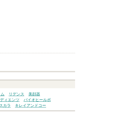
ウム
リデンス
美顔器
ディエンツ
バイオヒールボ
スカラ
キレイアンドコー