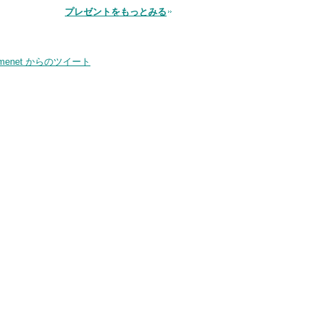
プレゼントをもっとみる
品
smenet からのツイート