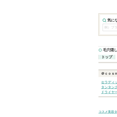
気に
毛穴隠
トップ
＠ｃｏｓ
セラディ
タンタン
ドライヤ
コスメ美容