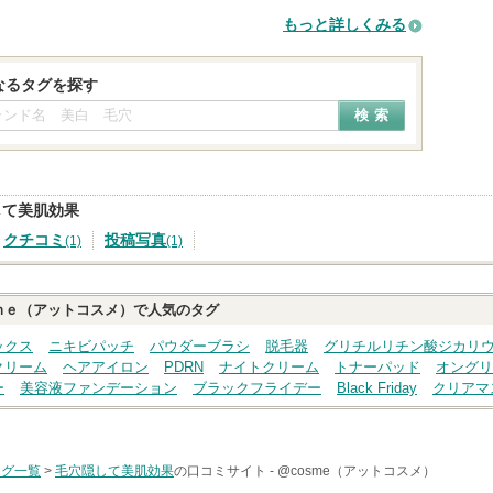
もっと詳しくみる
なるタグを探す
して美肌効果
クチコミ
投稿写真
(1)
(1)
ｍｅ（アットコスメ）で人気のタグ
ックス
ニキビパッチ
パウダーブラシ
脱毛器
グリチルリチン酸ジカリ
クリーム
ヘアアイロン
PDRN
ナイトクリーム
トナーパッド
オングリ
ー
美容液ファンデーション
ブラックフライデー
Black Friday
クリアマ
タグ一覧
>
毛穴隠して美肌効果
の口コミサイト -
@cosme（アットコスメ）