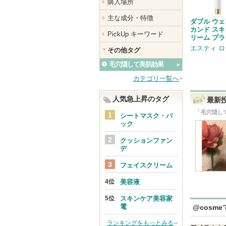
購入場所
主な成分・特徴
ダブル ウェ
カンド スキ
PickUp キーワード
リーム プ
エスティ 
その他タグ
毛穴隠して美肌効果
カテゴリ一覧へ
人気急上昇のタグ
最新
「
毛穴隠し
シートマスク・パ
ック
クッションファン
デ
フェイスクリーム
美容液
スキンケア美容家
電
@cosm
ランキングをもっとみる