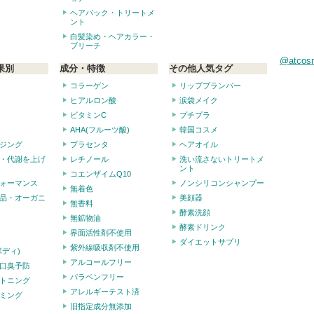
ヘアパック・トリートメ
ント
白髪染め・ヘアカラー・
ブリーチ
@atco
果別
成分・特徴
その他人気タグ
コラーゲン
リッププランパー
ヒアルロン酸
涙袋メイク
ビタミンC
プチプラ
AHA(フルーツ酸)
韓国コスメ
ジング
プラセンタ
ヘアオイル
・代謝を上げ
レチノール
洗い流さないトリートメ
ント
コエンザイムQ10
ォーマンス
ノンシリコンシャンプー
無着色
品・オーガニ
美顔器
無香料
酵素洗顔
無鉱物油
酵素ドリンク
界面活性剤不使用
ダイエットサプリ
紫外線吸収剤不使用
ボディ)
アルコールフリー
口臭予防
パラベンフリー
トニング
アレルギーテスト済
ミング
旧指定成分無添加