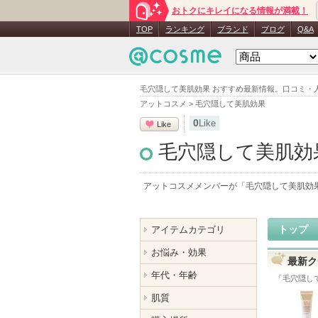
おトクにキレイになる情報が満載！
TOP
ランキング
ブランド
ブログ
Q&A
毛穴隠して美肌効果 おすすめ最新情報。口コミ・
アットコスメ
>
毛穴隠して美肌効果
0
Like
Like
毛穴隠して美肌効
アットコスメメンバーが「
毛穴隠して美肌効
トップ
アイテムカテゴリ
お悩み・効果
最新ク
年代・年齢
「
毛穴隠し
肌質