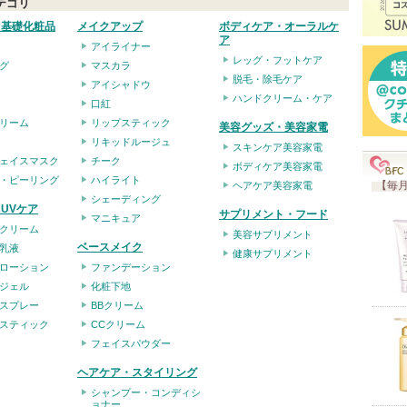
テゴリ
入
・基礎化粧品
メイクアップ
ボディケア・オーラルケ
り
ア
アイライナー
登
レッグ・フットケア
グ
マスカラ
録
脱毛・除毛ケア
アイシャドウ
ハンドクリーム・ケア
さ
口紅
リーム
リップスティック
れ
美容グッズ・美容家電
リキッドルージュ
て
スキンケア美容家電
ェイスマスク
チーク
ボディケア美容家電
い
・ピーリング
ハイライト
【毎月
ヘアケア美容家電
ま
シェーディング
UVケア
サプリメント・フード
マニキュア
す
クリーム
美容サプリメント
ベースメイク
乳液
健康サプリメント
ローション
ファンデーション
ジェル
化粧下地
スプレー
BBクリーム
スティック
CCクリーム
フェイスパウダー
ヘアケア・スタイリング
シャンプー・コンディシ
ョナー