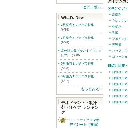
アイテムカ
タグ一覧へ
スキンケア
洗顔料
What's New
クレンジン
7月発売！デパコス特集
化粧水
(6/24)
乳液
7月発売！プチプラ特集
フェイスク
(6/24)
美容液
パック・フ
紫外線に負けない！ベストイ
レブン
(6/10)
ゴマージュ
6月発売！プチプラ特集
日焼け対策・
(5/28)
日焼け止め
6月発売！デパコス特集
日焼け止め
(5/27)
日焼け止め
もっとみる
日焼け止め
日焼け止め
日焼け止め
デオドラント・制汗
剤・汗ケア ランキン
グ
アユーラ
/
アロマボ
ディシート（青涼）