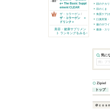
e+ The Basic Suppl
顔のテカリ
ement CLEAR
目のくま
ザ・コラーゲン
/
角質ケア(
ザ・コラーゲン ＜
口臭対策・
ドリンク＞
歯のホワイ
美容・健康サプリメン
痩身・スリ
ト ランキングをみる
気に
Zipiel
トップ
＠ｃｏｓ