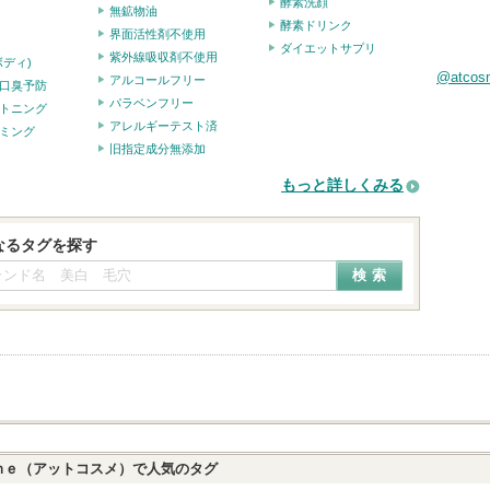
酵素洗顔
無鉱物油
酵素ドリンク
界面活性剤不使用
ダイエットサプリ
紫外線吸収剤不使用
ボディ)
@atco
アルコールフリー
口臭予防
パラベンフリー
トニング
アレルギーテスト済
ミング
旧指定成分無添加
もっと詳しくみる
なるタグを探す
ｍｅ（アットコスメ）で人気のタグ