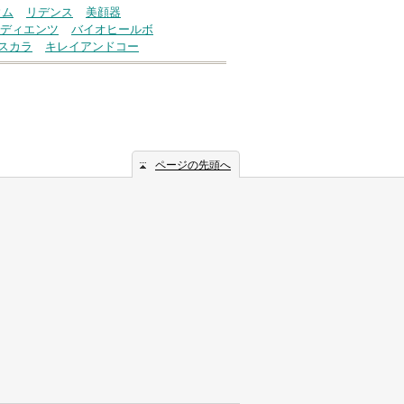
ウム
リデンス
美顔器
ディエンツ
バイオヒールボ
スカラ
キレイアンドコー
ページの先頭へ