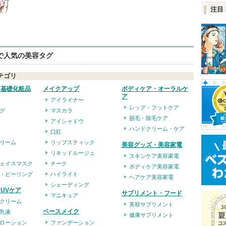
注目
eで人気の美容タグ
テゴリ
・基礎化粧品
メイクアップ
ボディケア・オーラルケ
ア
アイライナー
レッグ・フットケア
グ
マスカラ
脱毛・除毛ケア
アイシャドウ
ハンドクリーム・ケア
口紅
リーム
リップスティック
美容グッズ・美容家電
リキッドルージュ
スキンケア美容家電
ェイスマスク
チーク
ボディケア美容家電
・ピーリング
ハイライト
ヘアケア美容家電
シェーディング
UVケア
サプリメント・フード
マニキュア
クリーム
美容サプリメント
ベースメイク
乳液
健康サプリメント
ローション
ファンデーション