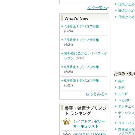
日焼け止め
タグ一覧へ
日焼け止め
日焼け止め
What's New
7月発売！デパコス特集
(6/24)
7月発売！プチプラ特集
(6/24)
紫外線に負けない！ベストイ
レブン
(6/10)
6月発売！プチプラ特集
(5/28)
お悩み・効
6月発売！デパコス特集
美白
(5/27)
毛穴
もっとみる
ニキビ
うるおい
アンチエイ
美容・健康サプリメン
ト ランキング
デトックス
る
シノアドア
/
ゼリー
コストパフ
サーキュリスト
自然派化粧
ックコスメ
@cosme+
/
@cosm