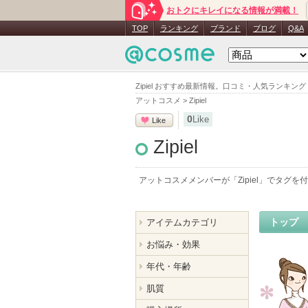
おトクにキレイになる情報が満載！
TOP
ランキング
ブランド
ブログ
Q&A
Zipiel おすすめ最新情報。口コミ・人気ランキ
アットコスメ
>
Zipiel
0
Like
Like
Zipiel
アットコスメメンバーが「
Zipiel
」でタグを付
トップ
アイテムカテゴリ
お悩み・効果
年代・年齢
肌質