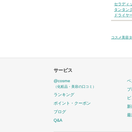
セラディ
タンタン
ドライヤ
コスメ美容
サービス
@cosme
ベ
（化粧品・美容の口コミ）
プ
ランキング
ビ
ポイント・クーポン
新
ブログ
最
Q&A