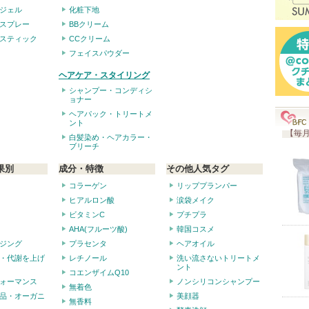
ジェル
化粧下地
スプレー
BBクリーム
スティック
CCクリーム
フェイスパウダー
ヘアケア・スタイリング
シャンプー・コンディシ
ョナー
ヘアパック・トリートメ
ント
【毎月
白髪染め・ヘアカラー・
ブリーチ
果別
成分・特徴
その他人気タグ
コラーゲン
リッププランパー
ヒアルロン酸
涙袋メイク
ビタミンC
プチプラ
AHA(フルーツ酸)
韓国コスメ
ジング
プラセンタ
ヘアオイル
・代謝を上げ
レチノール
洗い流さないトリートメ
ント
コエンザイムQ10
ォーマンス
ノンシリコンシャンプー
無着色
品・オーガニ
美顔器
無香料