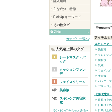
購入場所
主な成分・特徴
PickUp キーワード
その他タグ
@cosm
Zipiel
アイテムカ
カテゴリ一覧へ
スキンケア
人気急上昇のタグ
洗顔料
クレンジン
シートマスク・パ
化粧水
ック
乳液
クッションファン
フェイスク
デ
美容液
パック・フ
フェイスクリーム
ゴマージュ
美容液
日焼け対策・
スキンケア美容家
日焼け止め
電
日焼け止め
ランキングをもっとみる
日焼け止め