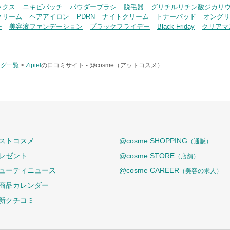
ックス
ニキビパッチ
パウダーブラシ
脱毛器
グリチルリチン酸ジカリ
クリーム
ヘアアイロン
PDRN
ナイトクリーム
トナーパッド
オングリ
ー
美容液ファンデーション
ブラックフライデー
Black Friday
クリアマ
タグ一覧
>
Zipiel
の口コミサイト -
@cosme（アットコスメ）
ストコスメ
@cosme SHOPPING
（通販）
レゼント
@cosme STORE
（店舗）
ューティニュース
@cosme CAREER
（美容の求人）
商品カレンダー
新クチコミ