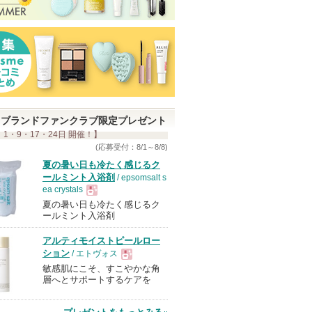
ブランドファンクラブ限定プレゼント
 1・9・17・24日 開催！】
(応募受付：8/1～8/8)
夏の暑い日も冷たく感じるク
ールミント入浴剤
/ epsomsalt s
ea crystals
夏の暑い日も冷たく感じるク
現
ールミント入浴剤
アルティモイストピールロー
品
ション
/ エトヴォス
敏感肌にこそ、すこやかな角
現
層へとサポートするケアを
品