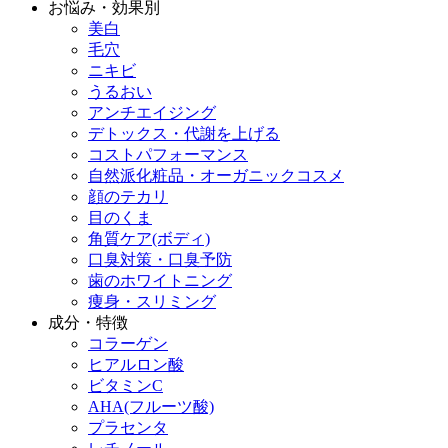
お悩み・効果別
美白
毛穴
ニキビ
うるおい
アンチエイジング
デトックス・代謝を上げる
コストパフォーマンス
自然派化粧品・オーガニックコスメ
顔のテカリ
目のくま
角質ケア(ボディ)
口臭対策・口臭予防
歯のホワイトニング
痩身・スリミング
成分・特徴
コラーゲン
ヒアルロン酸
ビタミンC
AHA(フルーツ酸)
プラセンタ