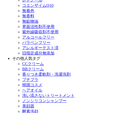
レチノール
コエンザイムQ10
無着色
無香料
無鉱物油
界面活性剤不使用
紫外線吸収剤不使用
アルコールフリー
パラベンフリー
アレルギーテスト済
旧指定成分無添加
その他人気タグ
CCクリーム
BBクリーム
香りつき柔軟剤・洗濯洗剤
プチプラ
韓国コスメ
ヘアオイル
洗い流さないトリートメント
ノンシリコンシャンプー
美顔器
酵素洗顔