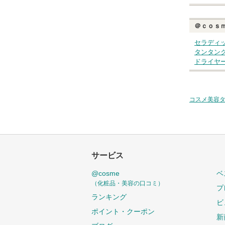
＠ｃｏｓ
セラディ
タンタン
ドライヤ
コスメ美容
サービス
@cosme
ベ
（化粧品・美容の口コミ）
プ
ランキング
ビ
ポイント・クーポン
新