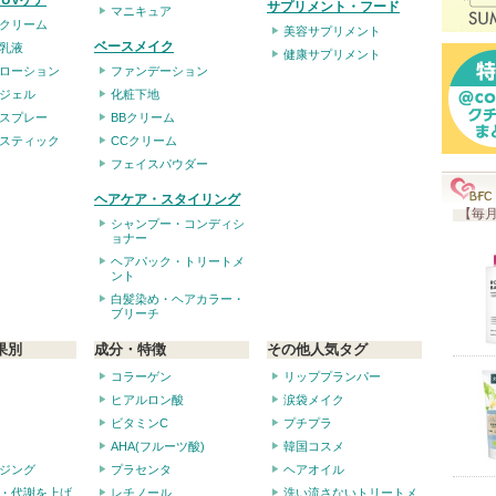
UVケア
サプリメント・フード
マニキュア
クリーム
美容サプリメント
ベースメイク
乳液
健康サプリメント
ローション
ファンデーション
ジェル
化粧下地
スプレー
BBクリーム
スティック
CCクリーム
フェイスパウダー
ヘアケア・スタイリング
【毎月
シャンプー・コンディシ
ョナー
ヘアパック・トリートメ
ント
白髪染め・ヘアカラー・
ブリーチ
果別
成分・特徴
その他人気タグ
コラーゲン
リッププランパー
ヒアルロン酸
涙袋メイク
ビタミンC
プチプラ
AHA(フルーツ酸)
韓国コスメ
ジング
プラセンタ
ヘアオイル
・代謝を上げ
レチノール
洗い流さないトリートメ