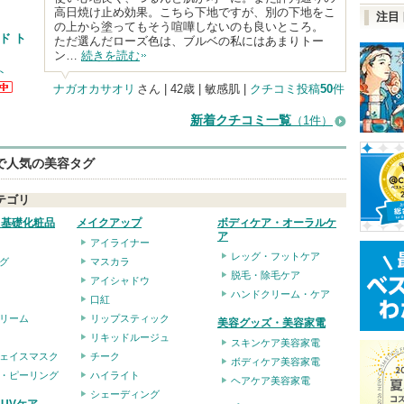
高日焼け止め効果。こちら下地ですが、別の下地をこ
注目
の上から塗ってもそう喧嘩しないのも良いところ。
ド ト
ただ選んだローズ色は、ブルベの私にはあまりトー
ン…
続きを読む
ト
ナガオカサオリ
さん
| 42歳 | 敏感肌 |
クチコミ投稿
50
件
ト
ら
新着クチコミ一覧
（1件）
す
eで人気の美容タグ
テゴリ
・基礎化粧品
メイクアップ
ボディケア・オーラルケ
ア
アイライナー
レッグ・フットケア
グ
マスカラ
脱毛・除毛ケア
アイシャドウ
ハンドクリーム・ケア
口紅
リーム
リップスティック
美容グッズ・美容家電
リキッドルージュ
スキンケア美容家電
ェイスマスク
チーク
ボディケア美容家電
・ピーリング
ハイライト
ヘアケア美容家電
シェーディング