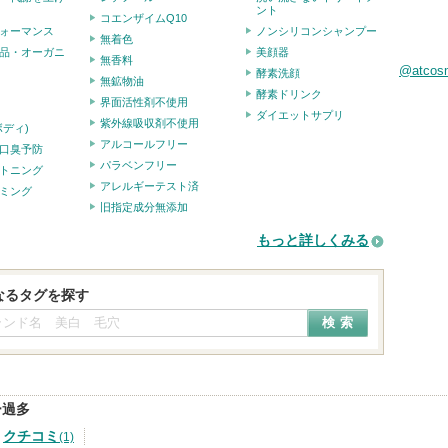
ント
コエンザイムQ10
ォーマンス
ノンシリコンシャンプー
無着色
品・オーガニ
美顔器
無香料
@atco
酵素洗顔
無鉱物油
酵素ドリンク
界面活性剤不使用
ダイエットサプリ
紫外線吸収剤不使用
ボディ)
アルコールフリー
口臭予防
パラベンフリー
トニング
アレルギーテスト済
ミング
旧指定成分無添加
もっと詳しくみる
なるタグを探す
ー過多
クチコミ
(1)