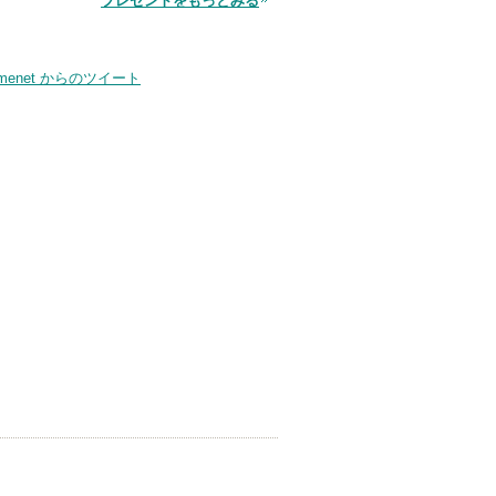
プレゼントをもっとみる
品
smenet からのツイート