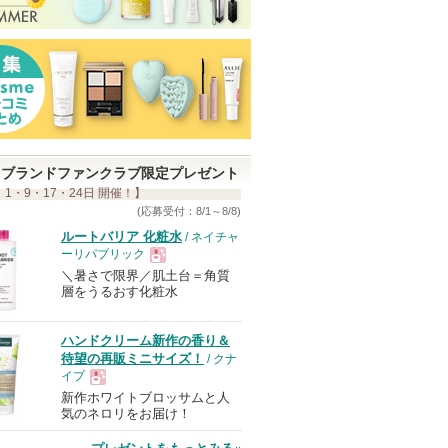
ブランドファンクラブ限定プレゼント
 1・9・17・24日 開催！】
(応募受付：8/1～8/8)
ルートバリア 化粧水
/ ネイチャ
ーリパブリック
＼暑さで限界／肌土台＝角質
現
層をうるおす化粧水
品
ハンドクリーム新作の香り＆
待望の再販ミニサイズ！
/ クナ
イプ
新作ホワイトブロッサムと人
現
気のネロリをお届け！