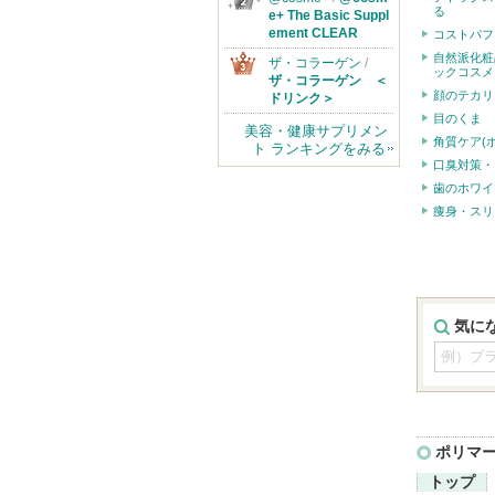
る
e+ The Basic Suppl
ement CLEAR
コストパフ
自然派化粧
ザ・コラーゲン
/
ックコスメ
ザ・コラーゲン ＜
顔のテカリ
ドリンク＞
目のくま
美容・健康サプリメン
角質ケア(
ト ランキングをみる
口臭対策・
歯のホワイ
痩身・スリ
気に
ポリマ
トップ