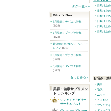
日焼け対策・
日焼け止め
タグ一覧へ
日焼け止め
What's New
日焼け止め
日焼け止め
7月発売！デパコス特集
(6/24)
日焼け止め
日焼け止め
7月発売！プチプラ特集
(6/24)
紫外線に負けない！ベストイ
レブン
(6/10)
6月発売！プチプラ特集
(5/28)
6月発売！デパコス特集
(5/27)
もっとみる
お悩み・効
美白
美容・健康サプリメン
毛穴
ト ランキング
ニキビ
シノアドア
/
ゼリー
うるおい
サーキュリスト
アンチエイ
@cosme+
/
@cosm
デトックス