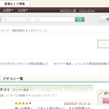
新着おトク情報
お買物
その他
カテゴリ一覧
ベストコスメ
ンキング・通販情報をまとめてチェック。
タグを付けたクチコミや商品情報など、「
ポリマー過多
」についての美容総合情報
クチコミ一覧
チコミ
ポリマー過多
ポ
過多
」についての最新クチコミをピックアップ！
4
2026/5/27 15:17:11
使い心地良く、つるんと肌が均一に。また評判通りの