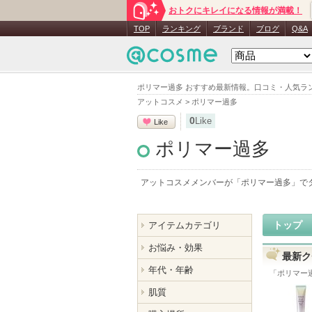
おトクにキレイになる情報が満載！
TOP
ランキング
ブランド
ブログ
Q&A
ポリマー過多 おすすめ最新情報。口コミ・人気ラ
アットコスメ
>
ポリマー過多
0
Like
Like
ポリマー過多
アットコスメメンバーが「
ポリマー過多
」で
トップ
アイテムカテゴリ
お悩み・効果
最新ク
年代・年齢
「
ポリマー
肌質