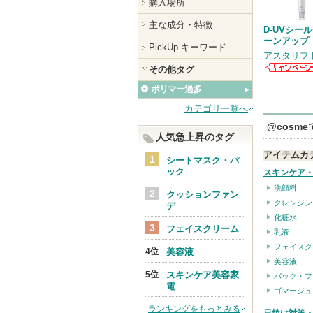
購入場所
主な成分・特徴
D-UVシール
ーンアップ
PickUp キーワード
アスタリフ
その他タグ
アスタリフ
からのお知
ポリマー過多
せがありま
カテゴリ一覧へ
@cosm
人気急上昇のタグ
アイテムカ
シートマスク・パ
ック
スキンケア
洗顔料
クッションファン
クレンジン
デ
化粧水
フェイスクリーム
乳液
フェイスク
美容液
美容液
スキンケア美容家
パック・フ
電
ゴマージュ
ランキングをもっとみる