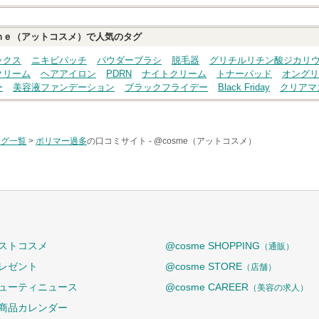
ｍｅ（アットコスメ）で人気のタグ
ックス
ニキビパッチ
パウダーブラシ
脱毛器
グリチルリチン酸ジカリ
クリーム
ヘアアイロン
PDRN
ナイトクリーム
トナーパッド
オングリ
ー
美容液ファンデーション
ブラックフライデー
Black Friday
クリアマ
タグ一覧
>
ポリマー過多
の口コミサイト -
@cosme（アットコスメ）
ストコスメ
@cosme SHOPPING
（通販）
レゼント
@cosme STORE
（店舗）
ューティニュース
@cosme CAREER
（美容の求人）
商品カレンダー