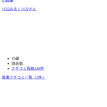
1122みるく1122
さん
35歳
混合肌
クチコミ投稿146件
新着クチコミ一覧
（1件）