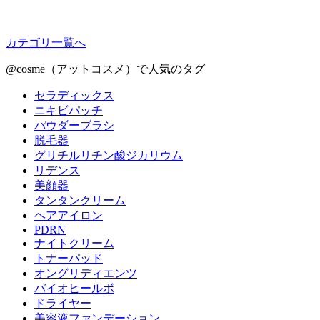
カテゴリ一覧へ
@cosme（アットコスメ）で人気のタグ
セラディックス
ニキビパッチ
パウダーブラシ
脱毛器
グリチルリチン酸ジカリウム
リデンス
美顔器
タンタンクリーム
ヘアアイロン
PDRN
ナイトクリーム
トナーパッド
オングリディエンツ
バイオヒールボ
ドライヤー
美容液ファンデーション