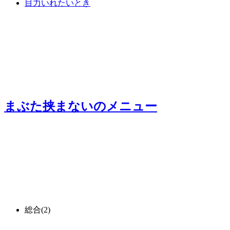
目力いれたいとき
まぶた挟まない
のメニュー
総合
(2)