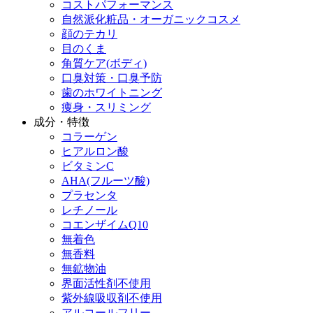
コストパフォーマンス
自然派化粧品・オーガニックコスメ
顔のテカリ
目のくま
角質ケア(ボディ)
口臭対策・口臭予防
歯のホワイトニング
痩身・スリミング
成分・特徴
コラーゲン
ヒアルロン酸
ビタミンC
AHA(フルーツ酸)
プラセンタ
レチノール
コエンザイムQ10
無着色
無香料
無鉱物油
界面活性剤不使用
紫外線吸収剤不使用
アルコールフリー