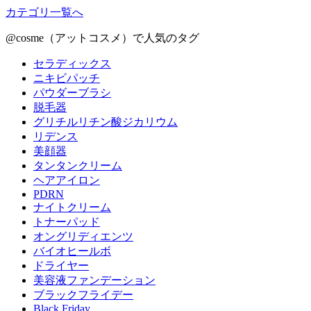
カテゴリ一覧へ
@cosme（アットコスメ）で人気のタグ
セラディックス
ニキビパッチ
パウダーブラシ
脱毛器
グリチルリチン酸ジカリウム
リデンス
美顔器
タンタンクリーム
ヘアアイロン
PDRN
ナイトクリーム
トナーパッド
オングリディエンツ
バイオヒールボ
ドライヤー
美容液ファンデーション
ブラックフライデー
Black Friday