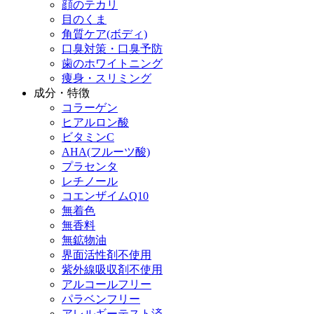
顔のテカリ
目のくま
角質ケア(ボディ)
口臭対策・口臭予防
歯のホワイトニング
痩身・スリミング
成分・特徴
コラーゲン
ヒアルロン酸
ビタミンC
AHA(フルーツ酸)
プラセンタ
レチノール
コエンザイムQ10
無着色
無香料
無鉱物油
界面活性剤不使用
紫外線吸収剤不使用
アルコールフリー
パラベンフリー
アレルギーテスト済