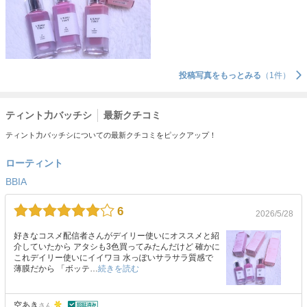
投稿写真をもっとみる
（1件）
ティント力バッチシ
最新クチコミ
ティント力バッチシについての最新クチコミをピックアップ！
ローティント
BBIA
6
2026/5/28
好きなコスメ配信者さんがデイリー使いにオススメと紹
介していたから アタシも3色買ってみたんだけど 確かに
これデイリー使いにイイワヨ 水っぽいサラサラ質感で
薄膜だから 「ボッテ…
続きを読む
空あき
さん