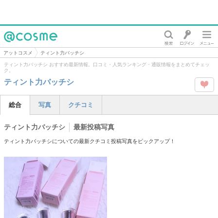
@cosme
アットコスメ
ティント力バッチシ
ティント力バッチシ おすすめ最新情報。口コミ・人気ランキング・通販情報をまとめてチェッ
ク。
ティント力バッチシ
この
総合
写真
クチコミ
タグ
ティント力バッチシ
最新投稿写真
を
ティント力バッチシについての最新クチコミ投稿写真をピックアップ！
Like