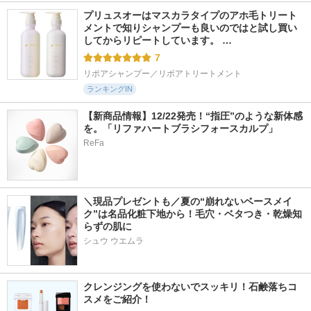
プリュスオーはマスカラタイプのアホ毛トリート
メントで知りシャンプーも良いのではと試し買い
してからリピートしています。 …
7
リポアシャンプー／リポアトリートメント
ランキングIN
【新商品情報】12/22発売！“指圧”のような新体感
を。「リファハートブラシフォースカルプ」
ReFa
＼現品プレゼントも／夏の“崩れないベースメイ
ク”は名品化粧下地から！毛穴・ベタつき・乾燥知
らずの肌に
シュウ ウエムラ
クレンジングを使わないでスッキリ！石鹸落ちコ
スメをご紹介！