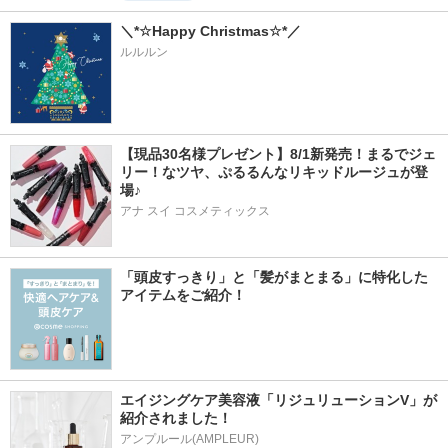
＼*☆Happy Christmas☆*／
ルルルン
【現品30名様プレゼント】8/1新発売！まるでジェ
リー！なツヤ、ぷるるんなリキッドルージュが登
場♪
アナ スイ コスメティックス
「頭皮すっきり」と「髪がまとまる」に特化した
アイテムをご紹介！
エイジングケア美容液「リジュリューションV」が
紹介されました！
アンプルール(AMPLEUR)