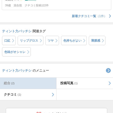
39歳
混合肌
クチコミ投稿122件
新着クチコミ一覧
（1件）
ティント力バッチシ
関連タグ
口紅
リップグロス
ツヤ
色持ちがよい
薄膜感
色味がオシャレ
ティント力バッチシ
のメニュー
総合
投稿写真
(2)
(1)
クチコミ
(1)