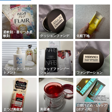
柔軟剤・香りつき柔
軟剤
クッションファンデ
化粧下地
ヘアパック・トリー
リキッドファンデー
トメント
ション
ファンデーション
日焼け止め・UVケア
まつげ美容液
美容液
(ボディ用)