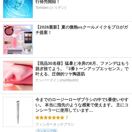
行発売開始！
Torriden (トリデン)
【2026最新】夏の微熱vsクールメイクをプロがガ
チ提案！
【現品30名様】猛暑と冷房の8月、ファンデはもう
脱ぎ捨てよう。「3番トーンアップエッセンス」で
叶える、圧倒的ツヤ陶器肌
ナンバーズイン(numbuzin)
今までのロージーローザブラシの中で1番使いやす
い。 本当に指先のような感覚で使えます。 主にコ
ンシーラーに使用しています…
7
フィンガータッチブラシ
ランキングIN