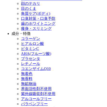
顔のテカリ
目のくま
角質ケア(ボディ)
口臭対策・口臭予防
歯のホワイトニング
痩身・スリミング
成分・特徴
コラーゲン
ヒアルロン酸
ビタミンC
AHA(フルーツ酸)
プラセンタ
レチノール
コエンザイムQ10
無着色
無香料
無鉱物油
界面活性剤不使用
紫外線吸収剤不使用
アルコールフリー
パラベンフリー