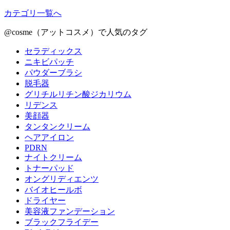
カテゴリ一覧へ
@cosme（アットコスメ）で人気のタグ
セラディックス
ニキビパッチ
パウダーブラシ
脱毛器
グリチルリチン酸ジカリウム
リデンス
美顔器
タンタンクリーム
ヘアアイロン
PDRN
ナイトクリーム
トナーパッド
オングリディエンツ
バイオヒールボ
ドライヤー
美容液ファンデーション
ブラックフライデー