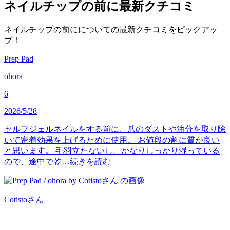
ネイルチップの前に
最新クチコミ
ネイルチップの前にについての最新クチコミをピックアッ
プ！
Prep Pad
ohora
6
2026/5/28
セルフジェルネイルをする前に、爪のダストや油分を取り除
いて密着効果を上げるために使用。 お値段の割に質が良い
と思います。 毛羽立たないし、かなりしっかり湿っている
ので、途中で乾…
続きを読む
Cotisto
さん