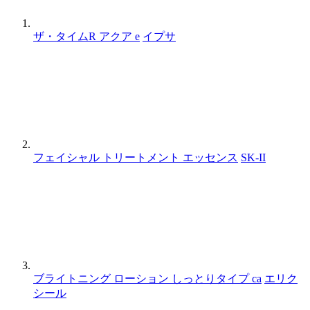
ザ・タイムR アクア e
イプサ
フェイシャル トリートメント エッセンス
SK-II
ブライトニング ローション しっとりタイプ ca
エリク
シール