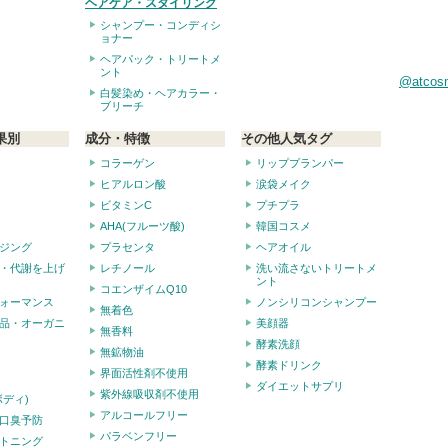
ヘアケア・スタイリング
シャンプー・コンディシ
ョナー
ヘアパック・トリートメ
ント
@atco
白髪染め・ヘアカラー・
ブリーチ
果別
成分・特徴
その他人気タグ
コラーゲン
リッププランパー
ヒアルロン酸
涙袋メイク
ビタミンC
プチプラ
AHA(フルーツ酸)
韓国コスメ
ジング
プラセンタ
ヘアオイル
・代謝を上げ
レチノール
洗い流さないトリートメ
ント
コエンザイムQ10
ォーマンス
ノンシリコンシャンプー
無着色
品・オーガニ
美顔器
無香料
酵素洗顔
無鉱物油
酵素ドリンク
界面活性剤不使用
ダイエットサプリ
紫外線吸収剤不使用
ボディ)
アルコールフリー
口臭予防
パラベンフリー
トニング