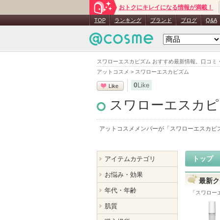
おトクにキレイになる情報が満載！
TOP
ランキング
ブランド
ブログ
Q&A
スワローエスカピズム おすすめ最新情報。口コミ
アットコスメ
>
スワローエスカピズム
0
Like
Like
スワローエスカピ
アットコスメメンバーが「
スワローエスカピ
トップ
アイテムカテゴリ
お悩み・効果
最新ク
年代・年齢
「
スワロー
肌質