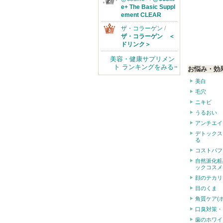
e+ The Basic Suppl
ement CLEAR
ザ・コラーゲン
/
ザ・コラーゲン ＜
ドリンク＞
美容・健康サプリメン
ト ランキングをみる
お悩み・効
美白
毛穴
ニキビ
うるおい
アンチエイ
デトックス
る
コストパフ
自然派化粧
ックコスメ
顔のテカリ
目のくま
角質ケア(
口臭対策・
歯のホワイ