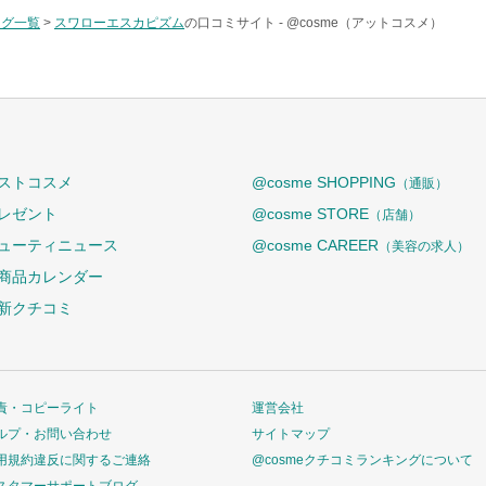
タグ一覧
>
スワローエスカピズム
の口コミサイト -
@cosme（アットコスメ）
ストコスメ
@cosme SHOPPING
（通販）
レゼント
@cosme STORE
（店舗）
ューティニュース
@cosme CAREER
（美容の求人）
商品カレンダー
新クチコミ
責・コピーライト
運営会社
ルプ・お問い合わせ
サイトマップ
用規約違反に関するご連絡
@cosmeクチコミランキングについて
スタマーサポートブログ