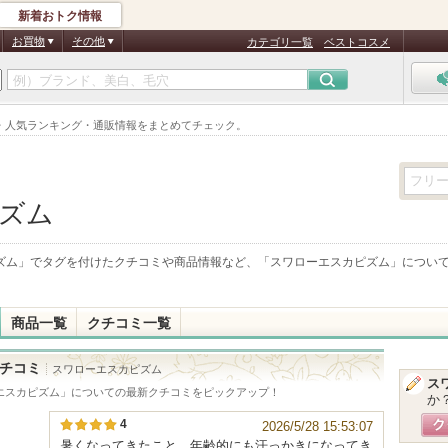
新着おトク情報
お買物
その他
カテゴリ一覧
ベストコスメ
・人気ランキング・通販情報をまとめてチェック。
ズム
ズム
」でタグを付けたクチコミや商品情報など、「
スワローエスカピズム
」につい
商品一覧
クチコミ一覧
チコミ
スワローエスカピズム
ス
エスカピズム
」についての最新クチコミをピックアップ！
か
4
2026/5/28 15:53:07
暑くなってきたこと、年齢的にも汗っかきになってき