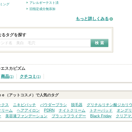
アレルギーテスト済
ミング
旧指定成分無添加
もっと詳しくみる
なるタグを探す
ーエスカピズム
商品
クチコミ
(1)
(1)
ｍｅ（アットコスメ）で人気のタグ
ックス
ニキビパッチ
パウダーブラシ
脱毛器
グリチルリチン酸ジカリ
クリーム
ヘアアイロン
PDRN
ナイトクリーム
トナーパッド
オングリ
ー
美容液ファンデーション
ブラックフライデー
Black Friday
クリアマ