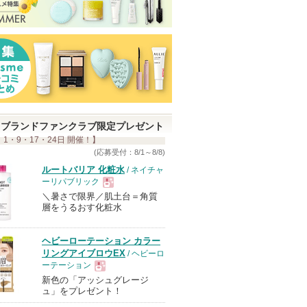
ブランドファンクラブ限定プレゼント
 1・9・17・24日 開催！】
(応募受付：8/1～8/8)
ルートバリア 化粧水
/ ネイチャ
ーリパブリック
＼暑さで限界／肌土台＝角質
現
層をうるおす化粧水
品
ヘビーローテーション カラー
リングアイブロウEX
/ ヘビーロ
ーテーション
新色の「アッシュグレージ
現
ュ」をプレゼント！