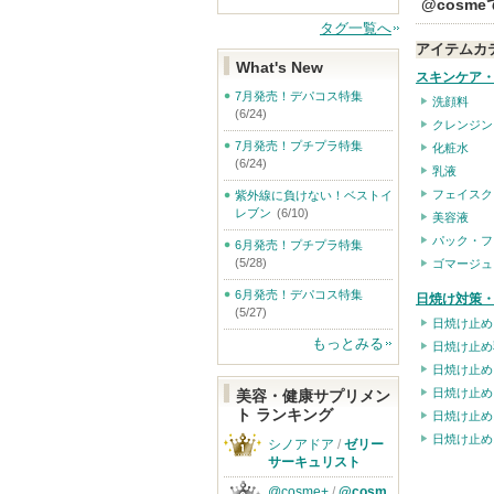
@cosm
タグ一覧へ
アイテムカ
What's New
スキンケア
7月発売！デパコス特集
洗顔料
(6/24)
クレンジン
7月発売！プチプラ特集
化粧水
(6/24)
乳液
フェイスク
紫外線に負けない！ベストイ
レブン
(6/10)
美容液
パック・フ
6月発売！プチプラ特集
(5/28)
ゴマージュ
6月発売！デパコス特集
日焼け対策・
(5/27)
日焼け止め
もっとみる
日焼け止め
日焼け止め
日焼け止め
美容・健康サプリメン
ト ランキング
日焼け止め
日焼け止め
シノアドア
/
ゼリー
サーキュリスト
@cosme+
/
@cosm