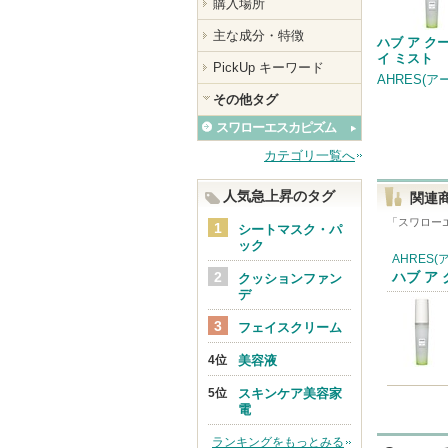
購入場所
主な成分・特徴
ハブ ア ク
イ ミスト
PickUp キーワード
AHRES(ア
その他タグ
スワローエスカピズム
カテゴリ一覧へ
人気急上昇のタグ
関連
「
スワロー
シートマスク・パ
ック
AHRES(
ハブ ア
クッションファン
デ
フェイスクリーム
美容液
スキンケア美容家
電
ランキングをもっとみる