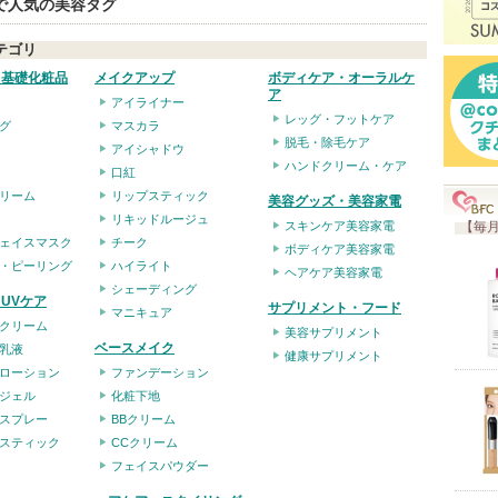
eで人気の美容タグ
入
り
テゴリ
登
・基礎化粧品
メイクアップ
ボディケア・オーラルケ
録
ア
アイライナー
レッグ・フットケア
さ
グ
マスカラ
脱毛・除毛ケア
アイシャドウ
れ
ハンドクリーム・ケア
口紅
て
リーム
リップスティック
美容グッズ・美容家電
い
リキッドルージュ
スキンケア美容家電
【毎月
ま
ェイスマスク
チーク
ボディケア美容家電
・ピーリング
ハイライト
す
ヘアケア美容家電
シェーディング
UVケア
サプリメント・フード
マニキュア
クリーム
美容サプリメント
ベースメイク
乳液
健康サプリメント
ローション
ファンデーション
ジェル
化粧下地
スプレー
BBクリーム
スティック
CCクリーム
フェイスパウダー