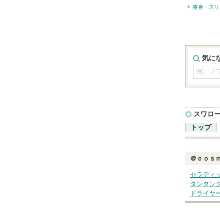
痩身・スリ
気に
スワロ
トップ
＠ｃｏｓ
セラディ
タンタン
ドライヤ