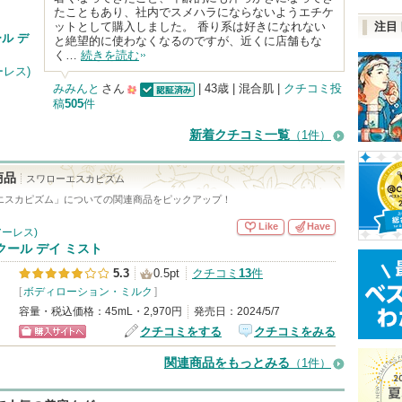
たこともあり、社内でスメハラにならないようエチケ
ットとして購入しました。 香り系は好きになれない
注目
ール デ
と絶望的に使わなくなるのですが、近くに店舗もな
く…
続きを読む
ーレス)
みみんと
さん
| 43歳 | 混合肌 |
クチコミ投
稿
505
件
認証済
500
人
新着クチコミ一覧
（1件）
以
上
商品
スワローエスカピズム
の
エスカピズム
」についての関連商品をピックアップ！
メ
Like
Have
アーレス)
ン
 クール デイ ミスト
バ
5.3
0.5pt
クチコミ
13
件
[
ボディローション・ミルク
ー
]
容量・税込価格：45mL・2,970円
発売日：2024/5/7
に
クチコミをする
クチコミをみる
お
ショッピン
気
関連商品をもっとみる
（1件）
グサイトへ
に