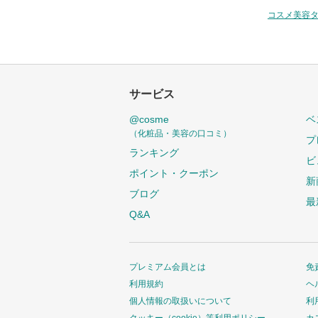
コスメ美容
サービス
@cosme
ベ
（化粧品・美容の口コミ）
プ
ランキング
ビ
ポイント・クーポン
新
ブログ
最
Q&A
プレミアム会員とは
免
利用規約
ヘ
個人情報の取扱いについて
利
クッキー（cookie）等利用ポリシー
カ