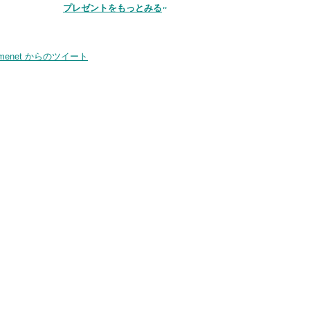
プレゼントをもっとみる
品
smenet からのツイート