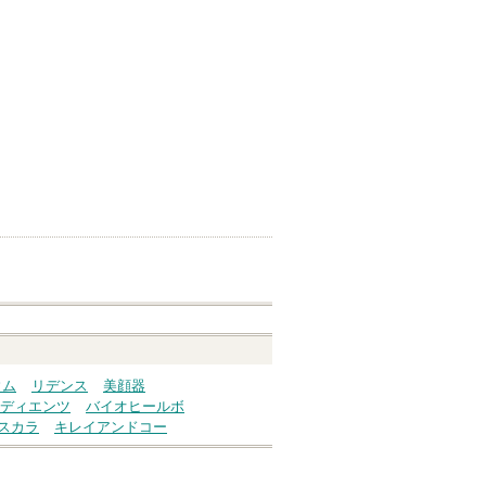
ウム
リデンス
美顔器
ディエンツ
バイオヒールボ
スカラ
キレイアンドコー