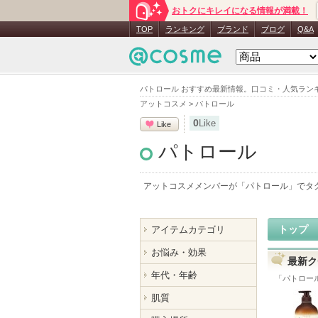
おトクにキレイになる情報が満載！
TOP
ランキング
ブランド
ブログ
Q&A
パトロール おすすめ最新情報。口コミ・人気ラン
アットコスメ
>
パトロール
0
Like
Like
パトロール
アットコスメメンバーが「
パトロール
」でタ
トップ
アイテムカテゴリ
お悩み・効果
最新ク
年代・年齢
「
パトロー
肌質