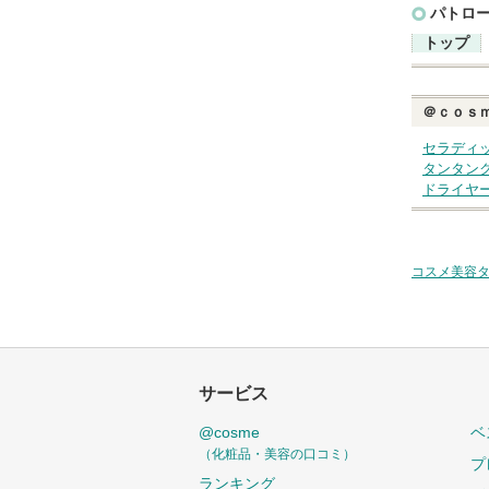
パトロ
トップ
＠ｃｏｓ
セラディ
タンタン
ドライヤ
コスメ美容
サービス
@cosme
ベ
（化粧品・美容の口コミ）
プ
ランキング