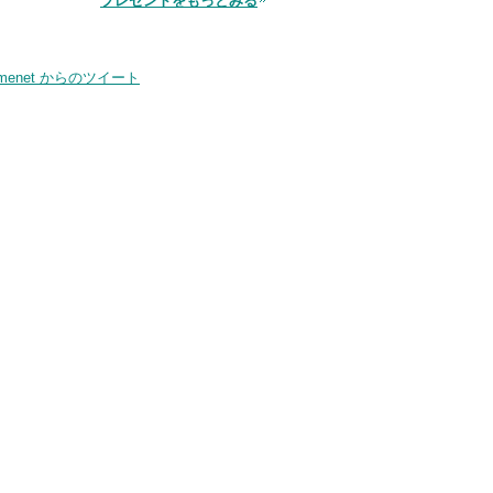
プレゼントをもっとみる
品
smenet からのツイート