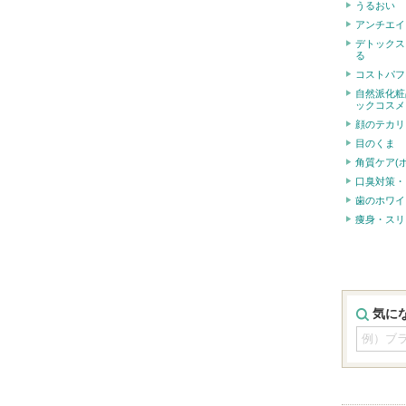
うるおい
アンチエイ
デトックス
る
コストパフ
自然派化粧
ックコスメ
顔のテカリ
目のくま
角質ケア(
口臭対策・
歯のホワイ
痩身・スリ
気に