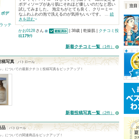
ボディソープがあり肌にそれほど優しいのだなと思い
注目
試してみました。 泡立ちがとても良く、クリーミー
 ボデ
なふわふわの泡で洗えるのが気持ちいいです。 …
続
きを読む
 ラッテ
かお0128
さん
| 38歳 | 乾燥肌 |
クチコミ投
稿
179
件
認証済
10
人
新着クチコミ一覧
（1件）
以
上
投稿写真
パトロール
の
ル
」についての最新クチコミ投稿写真をピックアップ！
メ
ン
バ
ー
に
新着投稿写真一覧
（2件）
お
気
商品
パトロール
に
ル
」についての関連商品をピックアップ！