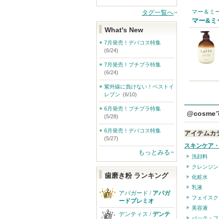
マー＆ミー
タグ一覧へ
マー&ミ
What's New
7月発売！デパコス特集
(6/24)
7月発売！プチプラ特集
(6/24)
紫外線に負けない！ベストイ
レブン
(6/10)
6月発売！プチプラ特集
@cosm
(5/28)
6月発売！デパコス特集
アイテムカ
(5/27)
スキンケア
もっとみる
洗顔料
クレンジン
歯磨き粉 ランキング
化粧水
乳液
アパガード
/
アパガ
フェイスク
ードプレミオ
美容液
デンティス
/
デンテ
パック・フ