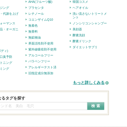
AHA(フルーツ酸)
韓国コスメ
ジング
プラセンタ
ヘアオイル
・代謝を上げ
レチノール
洗い流さないトリートメ
ント
コエンザイムQ10
ォーマンス
ノンシリコンシャンプー
無着色
品・オーガニ
美顔器
無香料
酵素洗顔
無鉱物油
酵素ドリンク
界面活性剤不使用
ダイエットサプリ
紫外線吸収剤不使用
ボディ)
アルコールフリー
口臭予防
パラベンフリー
トニング
アレルギーテスト済
ミング
旧指定成分無添加
もっと詳しくみる
なるタグを探す