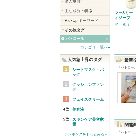
購入場所
主な成分・特徴
マー&ミー
ィソープ
PickUp キーワード
マー＆ミー
その他タグ
パトロール
カテゴリ一覧へ
人気急上昇のタグ
最新
「
パトロー
シートマスク・パ
ック
クッションファン
デ
フェイスクリーム
美容液
スキンケア美容家
電
関連
「
パトロー
ランキングをもっとみる