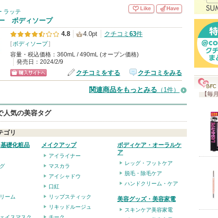
入
Like
Have
 ラッテ
り
ー ボディソープ
登
4.8
4.0pt
クチコミ
63
件
録
[
ボディソープ
]
さ
容量・税込価格：360mL / 490mL (オープン価格)
発売日：2024/2/9
れ
クチコミをする
クチコミをみる
て
ショッピン
関連商品をもっとみる
（1件）
い
【毎月
グサイトへ
ま
eで人気の美容タグ
す
テゴリ
・基礎化粧品
メイクアップ
ボディケア・オーラルケ
ア
アイライナー
レッグ・フットケア
グ
マスカラ
脱毛・除毛ケア
アイシャドウ
ハンドクリーム・ケア
口紅
リーム
リップスティック
美容グッズ・美容家電
リキッドルージュ
スキンケア美容家電
ェイスマスク
チーク