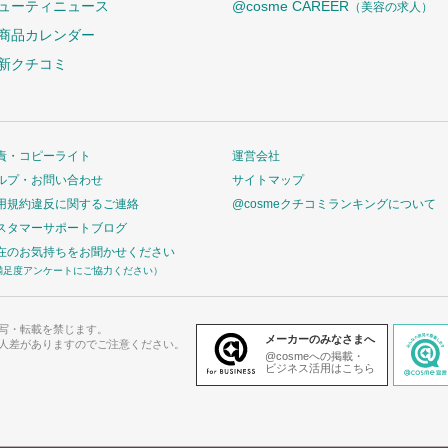
ューティニュース
@cosme CAREER
（美容の求人）
商品カレンダー
新クチコミ
責・コピーライト
運営会社
ルプ・お問い合わせ
サイトマップ
用規約違反に関するご連絡
@cosmeクチコミランキングについて
スタマーサポートブログ
在のお気持ちをお聞かせください
満足度アンケートにご協力ください）
写・転載を禁じます。
メーカーのみなさまへ
人差がありますのでご注意ください。
@cosmeへの掲載・
ビジネス活用はこちら