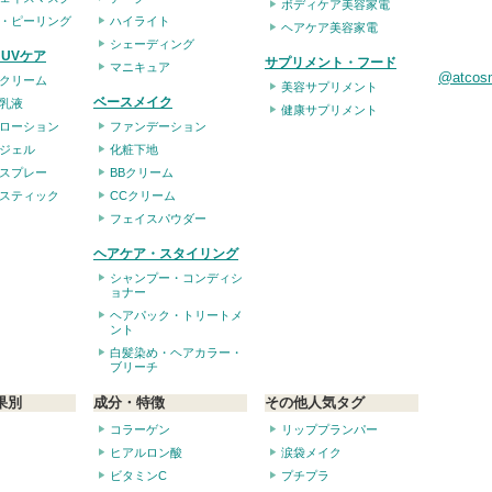
ボディケア美容家電
・ピーリング
ハイライト
ヘアケア美容家電
シェーディング
UVケア
サプリメント・フード
マニキュア
@atco
クリーム
美容サプリメント
ベースメイク
乳液
健康サプリメント
ローション
ファンデーション
ジェル
化粧下地
スプレー
BBクリーム
スティック
CCクリーム
フェイスパウダー
ヘアケア・スタイリング
シャンプー・コンディシ
ョナー
ヘアパック・トリートメ
ント
白髪染め・ヘアカラー・
ブリーチ
果別
成分・特徴
その他人気タグ
コラーゲン
リッププランパー
ヒアルロン酸
涙袋メイク
ビタミンC
プチプラ