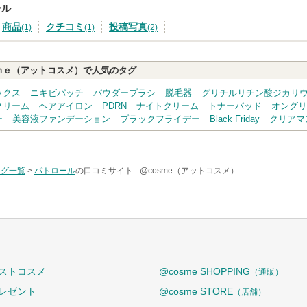
ール
商品
クチコミ
投稿写真
(1)
(1)
(2)
ｍｅ（アットコスメ）で人気のタグ
ックス
ニキビパッチ
パウダーブラシ
脱毛器
グリチルリチン酸ジカリ
クリーム
ヘアアイロン
PDRN
ナイトクリーム
トナーパッド
オングリ
ー
美容液ファンデーション
ブラックフライデー
Black Friday
クリアマ
タグ一覧
>
パトロール
の口コミサイト -
@cosme（アットコスメ）
ストコスメ
@cosme SHOPPING
（通販）
レゼント
@cosme STORE
（店舗）