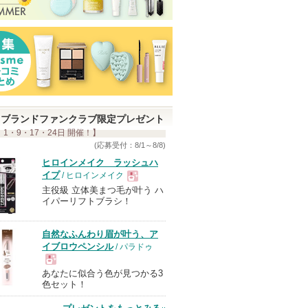
ブランドファンクラブ限定プレゼント
 1・9・17・24日 開催！】
(応募受付：8/1～8/8)
ヒロインメイク ラッシュハ
イプ
/ ヒロインメイク
主役級 立体美まつ毛が叶う ハ
現
イパーリフトブラシ！
品
自然なふんわり眉が叶う、ア
イブロウペンシル
/ パラドゥ
あなたに似合う色が見つかる3
現
色セット！