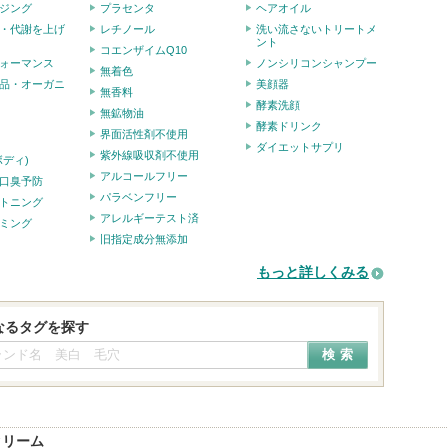
ジング
プラセンタ
ヘアオイル
・代謝を上げ
レチノール
洗い流さないトリートメ
ント
コエンザイムQ10
ォーマンス
ノンシリコンシャンプー
無着色
品・オーガニ
美顔器
無香料
酵素洗顔
無鉱物油
酵素ドリンク
界面活性剤不使用
ダイエットサプリ
紫外線吸収剤不使用
ボディ)
アルコールフリー
口臭予防
パラベンフリー
トニング
アレルギーテスト済
ミング
旧指定成分無添加
もっと詳しくみる
なるタグを探す
クリーム