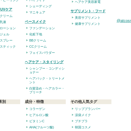
・ピーリング
ハイライト
ヘアケア美容家電
シェーディング
UVケア
サプリメント・フード
マニキュア
クリーム
美容サプリメント
@atco
ベースメイク
乳液
健康サプリメント
ローション
ファンデーション
ジェル
化粧下地
スプレー
BBクリーム
スティック
CCクリーム
フェイスパウダー
ヘアケア・スタイリング
シャンプー・コンディシ
ョナー
ヘアパック・トリートメ
ント
白髪染め・ヘアカラー・
ブリーチ
果別
成分・特徴
その他人気タグ
コラーゲン
リッププランパー
ヒアルロン酸
涙袋メイク
ビタミンC
プチプラ
AHA(フルーツ酸)
韓国コスメ