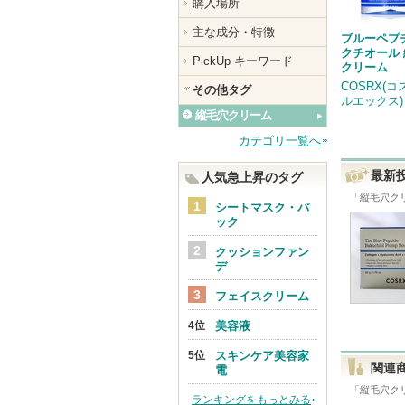
購入場所
主な成分・特徴
ブルーペプ
クチオール
PickUp キーワード
クリーム
COSRX(
その他タグ
ルエックス)
縦毛穴クリーム
カテゴリ一覧へ
最新
人気急上昇のタグ
「
縦毛穴ク
シートマスク・パ
ック
クッションファン
デ
フェイスクリーム
美容液
スキンケア美容家
関連
電
「
縦毛穴ク
ランキングをもっとみる