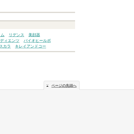
ウム
リデンス
美顔器
ディエンツ
バイオヒールボ
スカラ
キレイアンドコー
ページの先頭へ