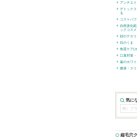
アンチエイ
デトックス
る
コストパフ
自然派化粧
ックコスメ
顔のテカリ
目のくま
角質ケア(
口臭対策・
歯のホワイ
痩身・スリ
気に
縦毛穴