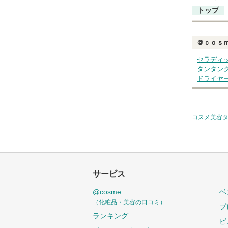
トップ
＠ｃｏｓ
セラディ
タンタン
ドライヤ
コスメ美容
サービス
@cosme
ベ
（化粧品・美容の口コミ）
プ
ランキング
ビ