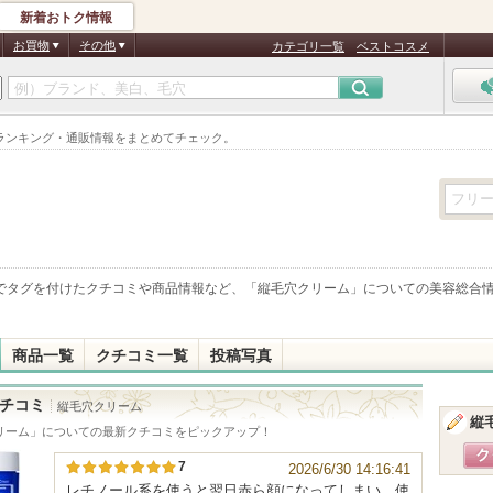
新着おトク情報
お買物
その他
カテゴリ一覧
ベストコスメ
ランキング・通販情報をまとめてチェック。
でタグを付けたクチコミや商品情報など、「
縦毛穴クリーム
」についての美容総合
商品一覧
クチコミ一覧
投稿写真
チコミ
縦毛穴クリーム
縦
リーム
」についての最新クチコミをピックアップ！
7
2026/6/30 14:16:41
レチノール系を使うと翌日赤ら顔になってしまい、使