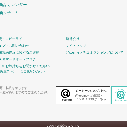
商品カレンダー
新クチコミ
責・コピーライト
運営会社
ルプ・お問い合わせ
サイトマップ
用規約違反に関するご連絡
@cosmeクチコミランキングについて
スタマーサポートブログ
在のお気持ちをお聞かせください
満足度アンケートにご協力ください）
写・転載を禁じます。
メーカーのみなさまへ
人差がありますのでご注意ください。
@cosmeへの掲載・
ビジネス活用はこちら
copyright©istyle,inc.