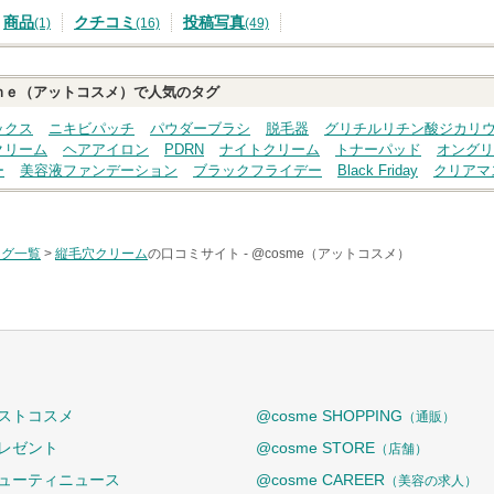
商品
クチコミ
投稿写真
(1)
(16)
(49)
ｍｅ（アットコスメ）で人気のタグ
ックス
ニキビパッチ
パウダーブラシ
脱毛器
グリチルリチン酸ジカリ
クリーム
ヘアアイロン
PDRN
ナイトクリーム
トナーパッド
オングリ
ー
美容液ファンデーション
ブラックフライデー
Black Friday
クリアマ
タグ一覧
>
縦毛穴クリーム
の口コミサイト -
@cosme（アットコスメ）
ストコスメ
@cosme SHOPPING
（通販）
レゼント
@cosme STORE
（店舗）
ューティニュース
@cosme CAREER
（美容の求人）