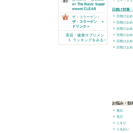
ゴマージュ
e+ The Basic Suppl
ement CLEAR
日焼け対策・
日焼け止め
ザ・コラーゲン
/
ザ・コラーゲン ＜
日焼け止め
ドリンク＞
日焼け止め
美容・健康サプリメン
日焼け止め
ト ランキングをみる
日焼け止め
日焼け止め
お悩み・効
美白
毛穴
ニキビ
うるおい