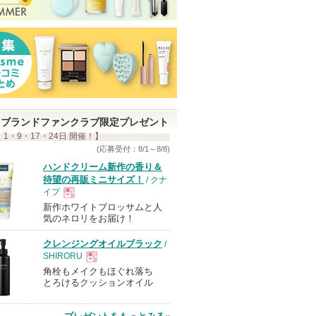
ブランドファンクラブ限定プレゼント
 1・9・17・24日 開催！】
(応募受付：8/1～8/8)
ハンドクリーム新作の香り＆
待望の再販ミニサイズ！
/ クナ
イプ
新作ホワイトブロッサムと人
現
気のネロリをお届け！
クレンジングオイルブラック
/
品
SHIRORU
角栓もメイクもほぐれ落ち
現
とろけるクッションオイル
品