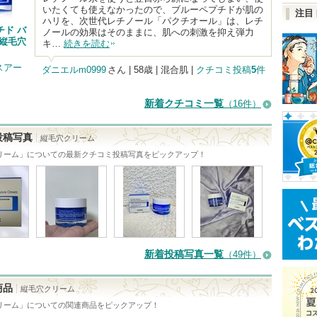
いたくても使えなかったので、ブルーペプチドが肌の
注目
ハリを、次世代レチノール「パクチオール」は、レチ
チド バ
ノールの効果はそのままに、肌への刺激を抑え弾力
 縦毛穴
キ…
続きを読む
コスアー
ダニエルm0999
さん
| 58歳 | 混合肌 |
クチコミ投稿
5
件
新着クチコミ一覧
（16件）
投稿写真
縦毛穴クリーム
リーム
」についての最新クチコミ投稿写真をピックアップ！
新着投稿写真一覧
（49件）
商品
縦毛穴クリーム
リーム
」についての関連商品をピックアップ！