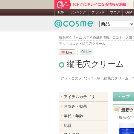
おトクにキレイになる情報が満載！
TOP
ランキング
ブランド
ブログ
Q&A
縦毛穴クリーム おすすめ最新情報。口コミ・人気
アットコスメ
>
縦毛穴クリーム
0
Like
Like
縦毛穴クリーム
アットコスメメンバーが「
縦毛穴クリーム
」
トップ
アイテムカテゴリ
お悩み・効果
最新ク
年代・年齢
「
縦毛穴ク
肌質