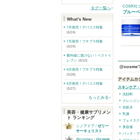
COSRX
タグ一覧へ
ブルーペ
What's New
7月発売！デパコス特集
(6/24)
7月発売！プチプラ特集
(6/24)
紫外線に負けない！ベストイ
レブン
(6/10)
@cosm
6月発売！プチプラ特集
(5/28)
アイテムカ
6月発売！デパコス特集
スキンケア
(5/27)
洗顔料
もっとみる
クレンジン
化粧水
美容・健康サプリメン
乳液
ト ランキング
フェイスク
シノアドア
/
ゼリー
美容液
サーキュリスト
パック・フ
@cosme+
/
@cosm