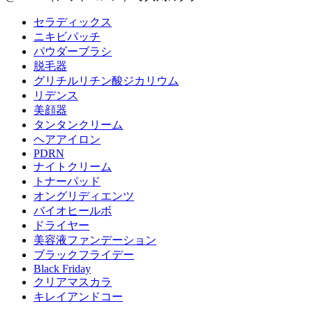
セラディックス
ニキビパッチ
パウダーブラシ
脱毛器
グリチルリチン酸ジカリウム
リデンス
美顔器
タンタンクリーム
ヘアアイロン
PDRN
ナイトクリーム
トナーパッド
オングリディエンツ
バイオヒールボ
ドライヤー
美容液ファンデーション
ブラックフライデー
Black Friday
クリアマスカラ
キレイアンドコー