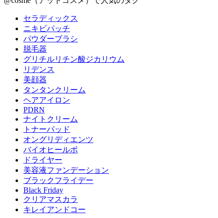
@cosme（アットコスメ）で人気のタグ
セラディックス
ニキビパッチ
パウダーブラシ
脱毛器
グリチルリチン酸ジカリウム
リデンス
美顔器
タンタンクリーム
ヘアアイロン
PDRN
ナイトクリーム
トナーパッド
オングリディエンツ
バイオヒールボ
ドライヤー
美容液ファンデーション
ブラックフライデー
Black Friday
クリアマスカラ
キレイアンドコー