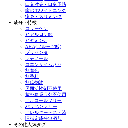
口臭対策・口臭予防
歯のホワイトニング
痩身・スリミング
成分・特徴
コラーゲン
ヒアルロン酸
ビタミンC
AHA(フルーツ酸)
プラセンタ
レチノール
コエンザイムQ10
無着色
無香料
無鉱物油
界面活性剤不使用
紫外線吸収剤不使用
アルコールフリー
パラベンフリー
アレルギーテスト済
旧指定成分無添加
その他人気タグ