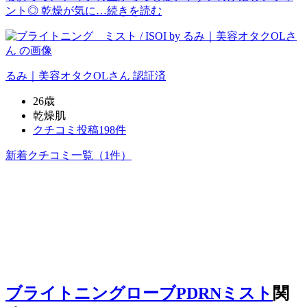
ント◎ 乾燥が気に…
続きを読む
るみ｜美容オタクOL
さん
認証済
26歳
乾燥肌
クチコミ投稿198件
新着クチコミ一覧
（1件）
ブライトニングローブPDRNミスト
関