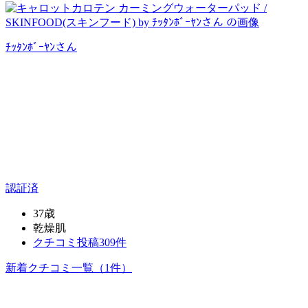
ﾁｯﾀﾝﾎﾞｰﾔﾝ
さん
認証済
37歳
乾燥肌
クチコミ投稿309件
新着クチコミ一覧
（1件）