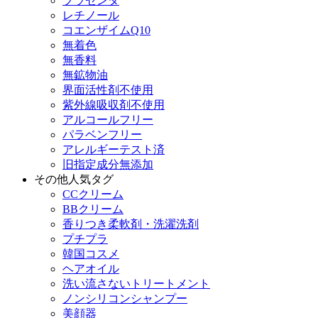
プラセンタ
レチノール
コエンザイムQ10
無着色
無香料
無鉱物油
界面活性剤不使用
紫外線吸収剤不使用
アルコールフリー
パラベンフリー
アレルギーテスト済
旧指定成分無添加
その他人気タグ
CCクリーム
BBクリーム
香りつき柔軟剤・洗濯洗剤
プチプラ
韓国コスメ
ヘアオイル
洗い流さないトリートメント
ノンシリコンシャンプー
美顔器