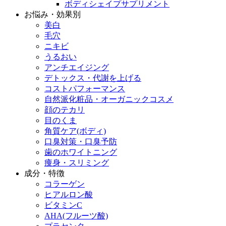
ボディシェイプサプリメント
お悩み・効果別
美白
毛穴
ニキビ
うるおい
アンチエイジング
デトックス・代謝を上げる
コストパフォーマンス
自然派化粧品・オーガニックコスメ
顔のテカリ
目のくま
角質ケア(ボディ)
口臭対策・口臭予防
歯のホワイトニング
痩身・スリミング
成分・特徴
コラーゲン
ヒアルロン酸
ビタミンC
AHA(フルーツ酸)