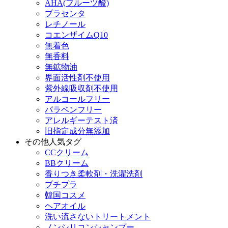
AHA(フルーツ酸)
プラセンタ
レチノール
コエンザイムQ10
無着色
無香料
無鉱物油
界面活性剤不使用
紫外線吸収剤不使用
アルコールフリー
パラベンフリー
アレルギーテスト済
旧指定成分無添加
その他人気タグ
CCクリーム
BBクリーム
香りつき柔軟剤・洗濯洗剤
プチプラ
韓国コスメ
ヘアオイル
洗い流さないトリートメント
ノンシリコンシャンプー