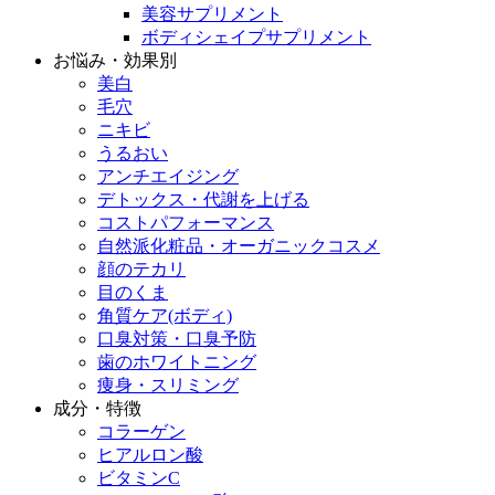
美容サプリメント
ボディシェイプサプリメント
お悩み・効果別
美白
毛穴
ニキビ
うるおい
アンチエイジング
デトックス・代謝を上げる
コストパフォーマンス
自然派化粧品・オーガニックコスメ
顔のテカリ
目のくま
角質ケア(ボディ)
口臭対策・口臭予防
歯のホワイトニング
痩身・スリミング
成分・特徴
コラーゲン
ヒアルロン酸
ビタミンC