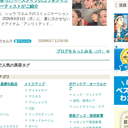
使ったベースメイクのコツをメイク
注目
ーティストがご紹介
は。シュウ ウエムラのコミュニケーション
 2026年6月1日（月）に、夏に欠かせない
イクアイテム「アンリミテッド…
2026/6/17 12:00:00
 ウエムラ
オフィシャ
ル
ブログをもっとみる
（1件）
eで人気の美容タグ
テゴリ
・基礎化粧品
メイクアップ
ボディケア・オーラルケ
ア
アイライナー
レッグ・フットケア
グ
マスカラ
脱毛・除毛ケア
アイシャドウ
ハンドクリーム・ケア
口紅
リーム
リップスティック
美容グッズ・美容家電
リキッドルージュ
スキンケア美容家電
ェイスマスク
チーク