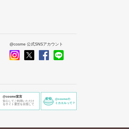
@cosme 公式SNSアカウント
instagram
x
facebook
line
@cosme宣言
@cosmeの
安心してご利用いただけ
ミカエルって？
るサイト運営を目指して