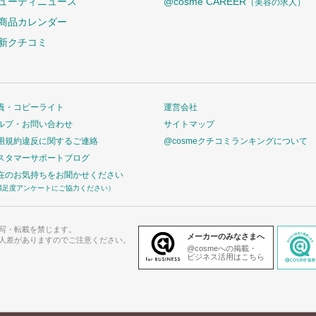
ューティニュース
@cosme CAREER
（美容の求人）
商品カレンダー
新クチコミ
責・コピーライト
運営会社
ルプ・お問い合わせ
サイトマップ
用規約違反に関するご連絡
@cosmeクチコミランキングについて
スタマーサポートブログ
在のお気持ちをお聞かせください
満足度アンケートにご協力ください）
写・転載を禁じます。
メーカーのみなさまへ
人差がありますのでご注意ください。
@cosmeへの掲載・
ビジネス活用はこちら