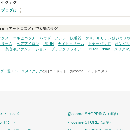
メイクテク
ブログ
(1)
ｍｅ（アットコスメ）で人気のタグ
ックス
ニキビパッチ
パウダーブラシ
脱毛器
グリチルリチン酸ジカリ
クリーム
ヘアアイロン
PDRN
ナイトクリーム
トナーパッド
オングリ
ー
美容液ファンデーション
ブラックフライデー
Black Friday
クリアマ
タグ一覧
>
ベースメイクテク
の口コミサイト -
@cosme（アットコスメ）
ストコスメ
@cosme SHOPPING
（通販）
レゼント
@cosme STORE
（店舗）