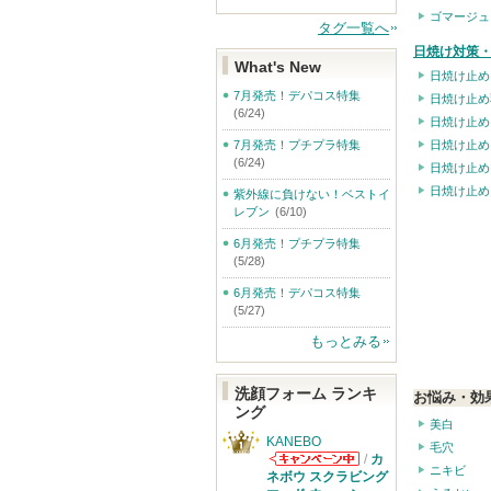
ゴマージュ
タグ一覧へ
日焼け対策・
What's New
日焼け止め
7月発売！デパコス特集
日焼け止め
(6/24)
日焼け止め
7月発売！プチプラ特集
日焼け止め
(6/24)
日焼け止め
日焼け止め
紫外線に負けない！ベストイ
レブン
(6/10)
6月発売！プチプラ特集
(5/28)
6月発売！デパコス特集
(5/27)
もっとみる
洗顔フォーム ランキ
お悩み・効
ング
美白
KANEBO
毛穴
/
カ
ニキビ
KANEBOから
ネボウ スクラビング