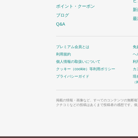
ビ
ポイント・クーポン
新
ブログ
最
Q&A
プレミアム会員とは
免
利用規約
ヘ
個人情報の取扱いについて
利
クッキー（cookie）等利用ポリシー
カ
プライバシーガイド
現
（
掲載の情報・画像など、すべてのコンテンツの無断複
クチコミなどの投稿はあくまで投稿者の感想です。個