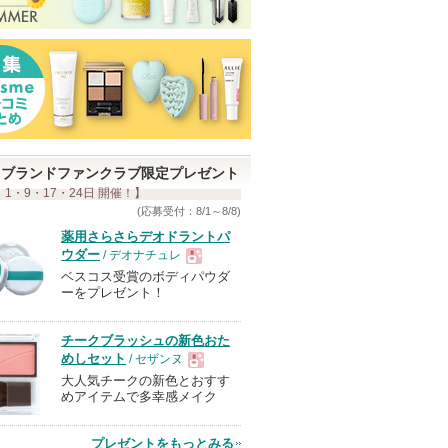
ブランドファンクラブ限定プレゼント
 1・9・17・24日 開催！】
(応募受付：8/1～8/8)
薬用さらさらデオドラントパ
ウダー
/ デオナチュレ
ベスコス受賞のボディパウダ
現
ーをプレゼント！
品
チークブラッシュの新色おた
めしセット
/ セザンヌ
大人気チークの新色とおすす
現
めアイテムで多幸感メイク
品
プレゼントをもっとみる