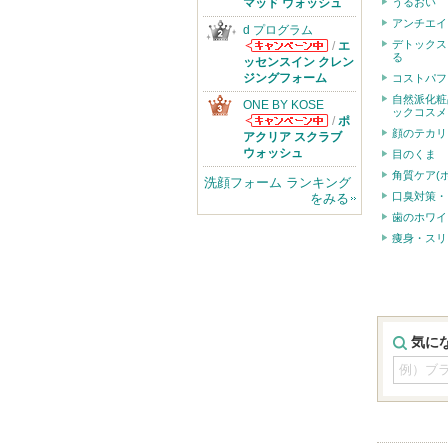
のお知らせがあ
マッド ウォッシュ
うるおい
ります
アンチエイ
d プログラム
デトックス
/
エ
る
d プログラムか
ッセンスイン クレン
らのお知らせが
ジングフォーム
コストパフ
あります
自然派化粧
ONE BY KOSE
ックコスメ
/
ポ
顔のテカリ
ONE BY KOSE
アクリア スクラブ
からのお知らせ
ウォッシュ
目のくま
があります
角質ケア(
洗顔フォーム ランキング
口臭対策・
をみる
歯のホワイ
痩身・スリ
気に