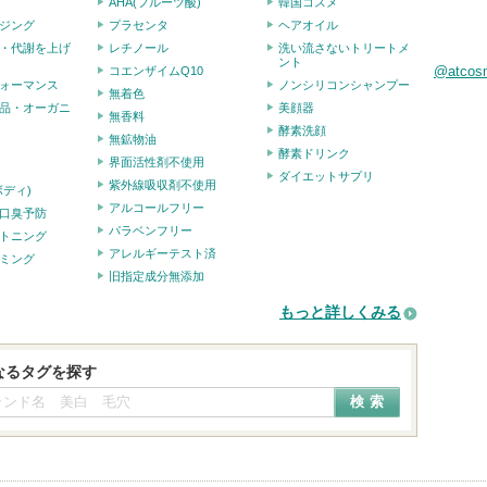
AHA(フルーツ酸)
韓国コスメ
ジング
プラセンタ
ヘアオイル
・代謝を上げ
レチノール
洗い流さないトリートメ
ント
@atco
コエンザイムQ10
ォーマンス
ノンシリコンシャンプー
無着色
品・オーガニ
美顔器
無香料
酵素洗顔
無鉱物油
酵素ドリンク
界面活性剤不使用
ダイエットサプリ
紫外線吸収剤不使用
ボディ)
アルコールフリー
口臭予防
パラベンフリー
トニング
アレルギーテスト済
ミング
旧指定成分無添加
もっと詳しくみる
なるタグを探す