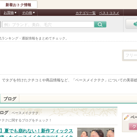
新着おトク情報
お買物
その他
カテゴリ一覧
ベストコスメ
気ランキング・通販情報をまとめてチェック。
」でタグを付けたクチコミや商品情報など、「
ベースメイクテク
」についての美容
ブログ
ログ
ベースメイクテク
ベ
クテク
に関するブログをチェック！
】夏でも崩れない！新作フィックス