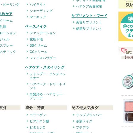
ボディケア美容家電
・ピーリング
ハイライト
ヘアケア美容家電
シェーディング
UVケア
サプリメント・フード
マニキュア
クリーム
美容サプリメント
ベースメイク
乳液
健康サプリメント
ローション
ファンデーション
ジェル
化粧下地
スプレー
BBクリーム
スティック
CCクリーム
【毎月
フェイスパウダー
ヘアケア・スタイリング
シャンプー・コンディシ
ョナー
ヘアパック・トリートメ
ント
白髪染め・ヘアカラー・
ブリーチ
果別
成分・特徴
その他人気タグ
コラーゲン
リッププランパー
ヒアルロン酸
涙袋メイク
ビタミンC
プチプラ