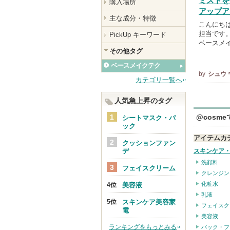
ミストを
購入場所
アップア
主な成分・特徴
こんにち
担当です。
PickUp キーワード
ベースメ
その他タグ
ベースメイクテク
by
シュウ
カテゴリ一覧へ
人気急上昇のタグ
@cosm
シートマスク・パ
ック
アイテムカ
クッションファン
デ
スキンケア
洗顔料
フェイスクリーム
クレンジン
化粧水
美容液
乳液
スキンケア美容家
フェイスク
電
美容液
ランキングをもっとみる
パック・フ