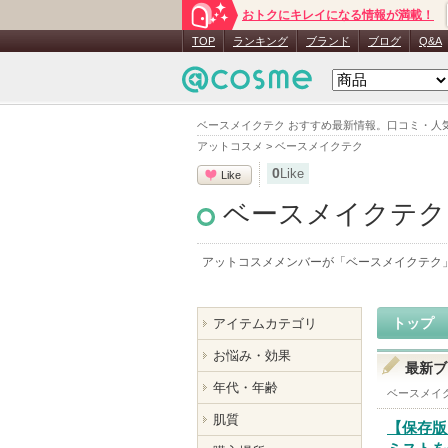
おトクにキレイになる情報が満載！
TOP
ランキング
ブランド
ブログ
Q&A
ベースメイクテク おすすめ最新情報。口コミ・人
アットコスメ
>
ベースメイクテク
0
Like
Like
ベースメイクテク
アットコスメメンバーが「
ベースメイクテク
トップ
アイテムカテゴリ
お悩み・効果
最新ブ
年代・年齢
ベースメイ
肌質
【保存版