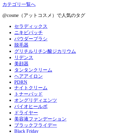
カテゴリ一覧へ
@cosme（アットコスメ）で人気のタグ
セラディックス
ニキビパッチ
パウダーブラシ
脱毛器
グリチルリチン酸ジカリウム
リデンス
美顔器
タンタンクリーム
ヘアアイロン
PDRN
ナイトクリーム
トナーパッド
オングリディエンツ
バイオヒールボ
ドライヤー
美容液ファンデーション
ブラックフライデー
Black Friday