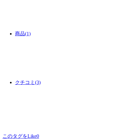
商品
(1)
クチコミ
(3)
このタグをLike
0