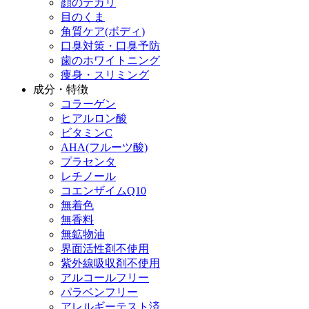
顔のテカリ
目のくま
角質ケア(ボディ)
口臭対策・口臭予防
歯のホワイトニング
痩身・スリミング
成分・特徴
コラーゲン
ヒアルロン酸
ビタミンC
AHA(フルーツ酸)
プラセンタ
レチノール
コエンザイムQ10
無着色
無香料
無鉱物油
界面活性剤不使用
紫外線吸収剤不使用
アルコールフリー
パラベンフリー
アレルギーテスト済