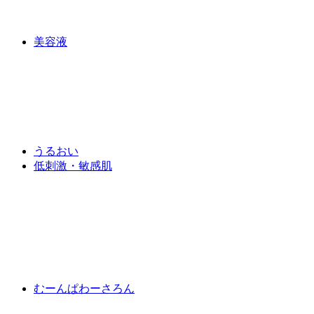
美容液
うるおい
低刺激・敏感肌
むーんぱわーさろん