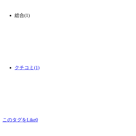
総合
(1)
クチコミ
(1)
このタグをLike
0