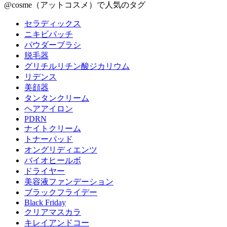
@cosme（アットコスメ）で人気のタグ
セラディックス
ニキビパッチ
パウダーブラシ
脱毛器
グリチルリチン酸ジカリウム
リデンス
美顔器
タンタンクリーム
ヘアアイロン
PDRN
ナイトクリーム
トナーパッド
オングリディエンツ
バイオヒールボ
ドライヤー
美容液ファンデーション
ブラックフライデー
Black Friday
クリアマスカラ
キレイアンドコー