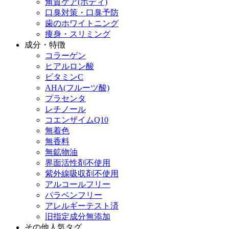
角質ケア(ボディ)
口臭対策・口臭予防
歯のホワイトニング
痩身・スリミング
成分・特徴
コラーゲン
ヒアルロン酸
ビタミンC
AHA(フルーツ酸)
プラセンタ
レチノール
コエンザイムQ10
無着色
無香料
無鉱物油
界面活性剤不使用
紫外線吸収剤不使用
アルコールフリー
パラベンフリー
アレルギーテスト済
旧指定成分無添加
その他人気タグ