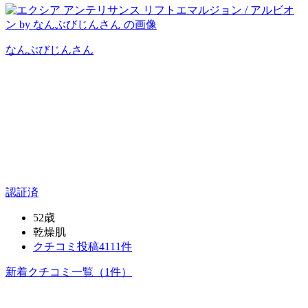
なんぶびじん
さん
認証済
52歳
乾燥肌
クチコミ投稿4111件
新着クチコミ一覧
（1件）