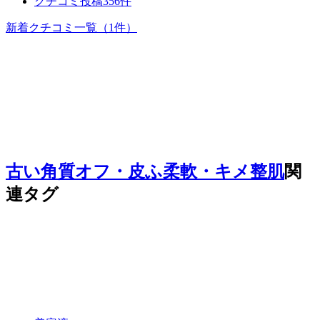
クチコミ投稿356件
新着クチコミ一覧
（1件）
古い角質オフ・皮ふ柔軟・キメ整肌
関
連タグ