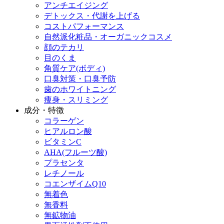
アンチエイジング
デトックス・代謝を上げる
コストパフォーマンス
自然派化粧品・オーガニックコスメ
顔のテカリ
目のくま
角質ケア(ボディ)
口臭対策・口臭予防
歯のホワイトニング
痩身・スリミング
成分・特徴
コラーゲン
ヒアルロン酸
ビタミンC
AHA(フルーツ酸)
プラセンタ
レチノール
コエンザイムQ10
無着色
無香料
無鉱物油