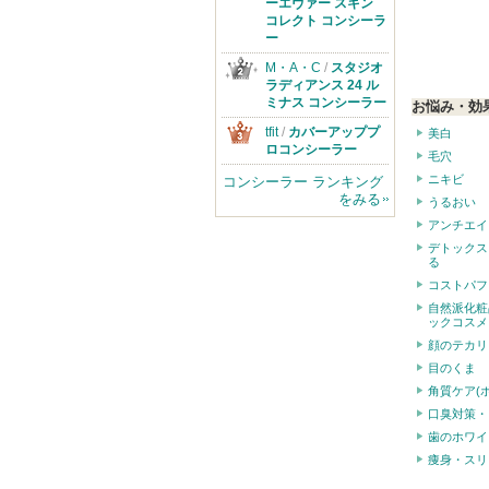
のお知らせがあ
ーエヴァー スキン
ります
コレクト コンシーラ
ー
M・A・C
/
スタジオ
ラディアンス 24 ル
ミナス コンシーラー
お悩み・効
tfit
/
カバーアッププ
美白
ロコンシーラー
毛穴
ニキビ
コンシーラー ランキング
をみる
うるおい
アンチエイ
デトックス
る
コストパフ
自然派化粧
ックコスメ
顔のテカリ
目のくま
角質ケア(
口臭対策・
歯のホワイ
痩身・スリ