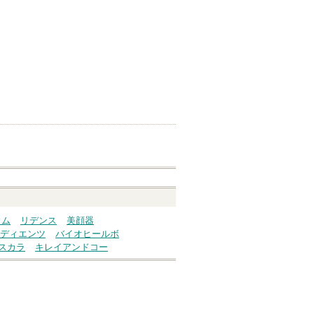
ウム
リデンス
美顔器
ディエンツ
バイオヒールボ
スカラ
キレイアンドコー