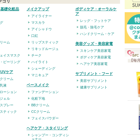
テゴリ
入
・基礎化粧品
メイクアップ
ボディケア・オーラルケ
り
ア
アイライナー
登
レッグ・フットケア
グ
マスカラ
録
脱毛・除毛ケア
アイシャドウ
ハンドクリーム・ケア
さ
口紅
リーム
リップスティック
れ
美容グッズ・美容家電
リキッドルージュ
て
スキンケア美容家電
ェイスマスク
チーク
ボディケア美容家電
い
【毎月
・ピーリング
ハイライト
ヘアケア美容家電
ま
シェーディング
UVケア
サプリメント・フード
マニキュア
す
クリーム
美容サプリメント
ベースメイク
乳液
健康サプリメント
ローション
ファンデーション
ジェル
化粧下地
スプレー
BBクリーム
スティック
CCクリーム
フェイスパウダー
ヘアケア・スタイリング
シャンプー・コンディシ
ョナー