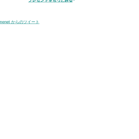
プレゼントをもっとみる
品
smenet からのツイート