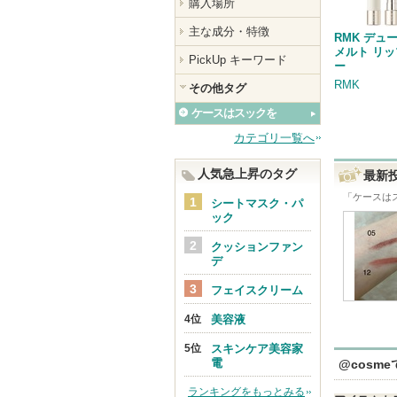
購入場所
主な成分・特徴
RMK デュ
メルト リ
PickUp キーワード
ー
RMK
その他タグ
ケースはスックを
カテゴリ一覧へ
人気急上昇のタグ
最新
「
ケースは
シートマスク・パ
ック
クッションファン
デ
フェイスクリーム
美容液
スキンケア美容家
電
@cosm
ランキングをもっとみる