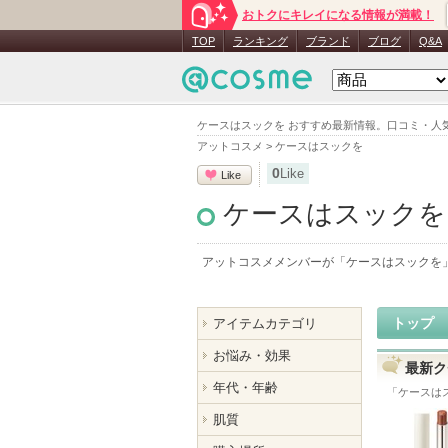
おトクにキレイになる情報が満載！
TOP
ランキング
ブランド
ブログ
Q&A
ケースはスックを おすすめ最新情報。口コミ・人
アットコスメ
>
ケースはスックを
0
Like
Like
ケースはスックを
アットコスメメンバーが「
ケースはスックを
トップ
アイテムカテゴリ
お悩み・効果
最新ク
年代・年齢
「
ケースは
肌質