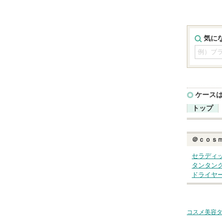
気に
ケース
トップ
＠ｃｏｓ
セラディ
タンタン
ドライヤ
コスメ美容