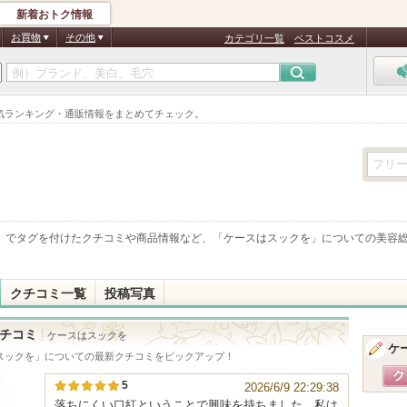
新着おトク情報
お買物
その他
カテゴリ一覧
ベストコスメ
気ランキング・通販情報をまとめてチェック。
」でタグを付けたクチコミや商品情報など、「
ケースはスックを
」についての美容
クチコミ一覧
投稿写真
チコミ
ケースはスックを
ケ
スックを
」についての最新クチコミをピックアップ！
5
2026/6/9 22:29:38
落ちにくい口紅ということで興味を持ちました。私は