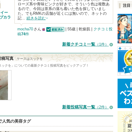
ローズ系や青味ピンクが好きで、そういう色は複数あ
注目
るので、今回は茶系の落ち着いた色を探していまし
ーイー
た。でもRMKの店舗が近くには無いので、ネットの
ップカラ
記…
続きを読む
mocha70
さん
| 55歳 | 乾燥肌 |
クチコミ投
稿
74
件
認証済
25
人
新着クチコミ一覧
（1件）
以
上
投稿写真
ケースはスックを
の
スックを
」についての最新クチコミ投稿写真をピックアップ！
メ
ン
バ
ー
に
新着投稿写真一覧
（2件）
お
気
eで人気の美容タグ
に