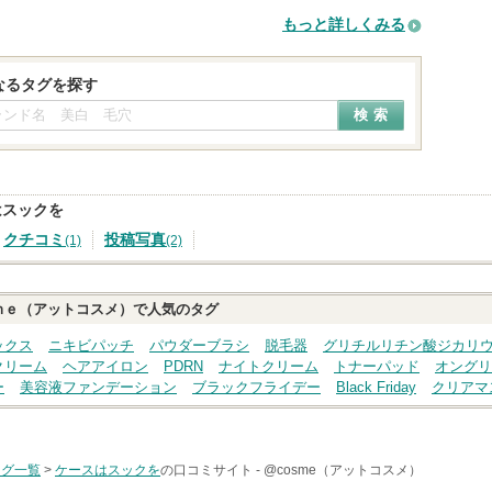
もっと詳しくみる
なるタグを探す
はスックを
クチコミ
投稿写真
(1)
(2)
ｍｅ（アットコスメ）で人気のタグ
ックス
ニキビパッチ
パウダーブラシ
脱毛器
グリチルリチン酸ジカリ
クリーム
ヘアアイロン
PDRN
ナイトクリーム
トナーパッド
オングリ
ー
美容液ファンデーション
ブラックフライデー
Black Friday
クリアマ
タグ一覧
>
ケースはスックを
の口コミサイト -
@cosme（アットコスメ）