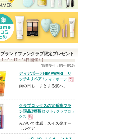
ブランドファンクラブ限定プレゼント
 1・9・17・24日 開催！】
(応募受付：8/9～8/16)
ディアボーテHIMAWARI リ
ッチ&リペア
/ ディアボーテ
雨の日も、まとまる髪へ。
現
品
クラプロックスの定番歯ブラ
シ現品3種類セット
/ クラプロッ
クス
みがいて体感！スイス発オー
現
ラルケア