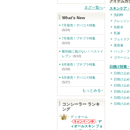
アイテムカ
タグ一覧へ
スキンケア
洗顔料
What's New
クレンジン
7月発売！デパコス特集
化粧水
(6/24)
乳液
7月発売！プチプラ特集
フェイスク
(6/24)
美容液
パック・フ
紫外線に負けない！ベストイ
レブン
(6/10)
ゴマージュ
6月発売！プチプラ特集
日焼け対策・
(5/28)
日焼け止め
6月発売！デパコス特集
日焼け止め
(5/27)
日焼け止め
もっとみる
日焼け止め
日焼け止め
日焼け止め
コンシーラー ランキ
ング
ディオール
/
デ
ディオールから
ィオールスキン フォ