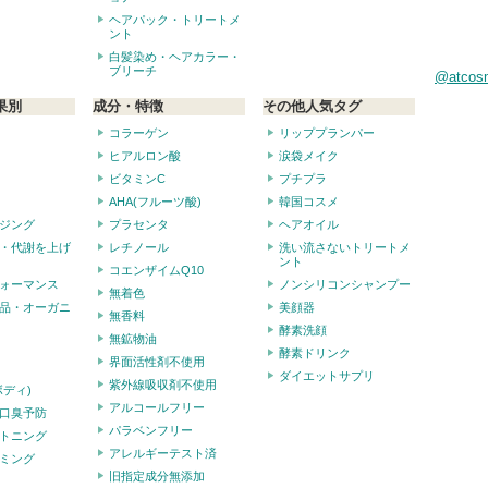
ヘアパック・トリートメ
ント
白髪染め・ヘアカラー・
ブリーチ
@atco
果別
成分・特徴
その他人気タグ
コラーゲン
リッププランパー
ヒアルロン酸
涙袋メイク
ビタミンC
プチプラ
AHA(フルーツ酸)
韓国コスメ
ジング
プラセンタ
ヘアオイル
・代謝を上げ
レチノール
洗い流さないトリートメ
ント
コエンザイムQ10
ォーマンス
ノンシリコンシャンプー
無着色
品・オーガニ
美顔器
無香料
酵素洗顔
無鉱物油
酵素ドリンク
界面活性剤不使用
ダイエットサプリ
紫外線吸収剤不使用
ボディ)
アルコールフリー
口臭予防
パラベンフリー
トニング
アレルギーテスト済
ミング
旧指定成分無添加