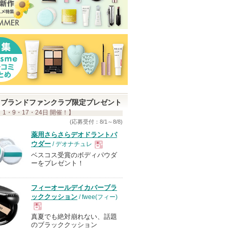
ブランドファンクラブ限定プレゼント
 1・9・17・24日 開催！】
(応募受付：8/1～8/8)
薬用さらさらデオドラントパ
ウダー
/ デオナチュレ
ベスコス受賞のボディパウダ
現
ーをプレゼント！
品
フィーオールデイカバーブラ
ッククッション
/ fwee(フィー)
真夏でも絶対崩れない、話題
現
のブラッククッション