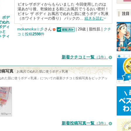
ビオレザボディからもらいました 今回使用したのは
湯あがり後、乾燥始まる前にお風呂でうるおい密封！
ビオレ ザ ボディ お風呂でぬれた肌に使うボディ乳液
注目
 ボデ
（ホワイトティーの香り） パックの…
続きを読む
でぬれ
ボディ
mokamoka☆彡
さん
| 29歳 | 脂性肌 |
クチ
っと
コミ投稿
2598
件
認証済
50
トティ
人
以
新着クチコミ一覧
上
（1件）
の
投稿写真
お風呂でぬれた肌に使うボディ乳液
メ
ぬれた肌に使うボディ乳液
」についての最新クチコミ投稿写真をピックアッ
ン
バ
ー
に
お
気
新着投稿写真一覧
（3件）
に