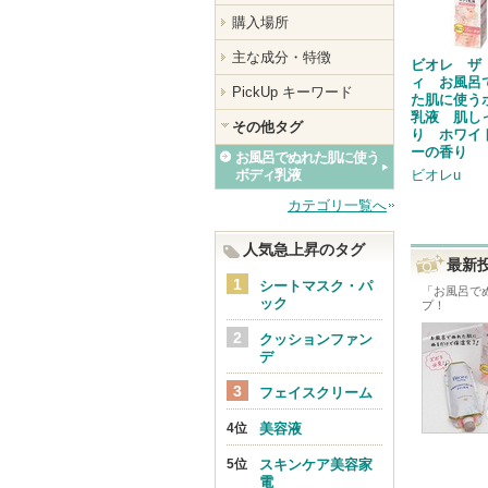
購入場所
主な成分・特徴
ビオレ ザ
ィ お風呂
PickUp キーワード
た肌に使う
乳液 肌し
その他タグ
り ホワイ
ーの香り
お風呂でぬれた肌に使う
ボディ乳液
ビオレu
カテゴリ一覧へ
人気急上昇のタグ
最新
シートマスク・パ
「
お風呂で
ック
プ！
クッションファン
デ
フェイスクリーム
美容液
スキンケア美容家
電