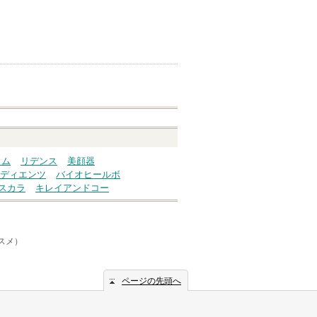
ウム
リデンス
美顔器
ディエンツ
バイオヒールボ
スカラ
キレイアンドコー
コスメ）
ページの先頭へ