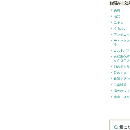
お悩み・効
美白
毛穴
ニキビ
うるおい
アンチエイ
デトックス
る
コストパフ
自然派化粧
ックコスメ
顔のテカリ
目のくま
角質ケア(
口臭対策・
歯のホワイ
痩身・スリ
気に