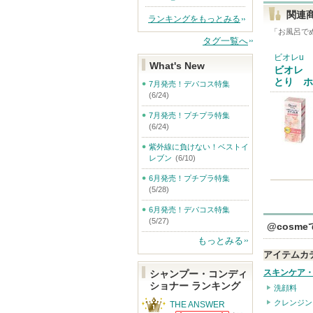
関連
ランキングをもっとみる
「
お風呂で
タグ一覧へ
ビオレu
What's New
ビオレ 
とり ホ
7月発売！デパコス特集
(6/24)
7月発売！プチプラ特集
(6/24)
紫外線に負けない！ベストイ
レブン
(6/10)
6月発売！プチプラ特集
(5/28)
6月発売！デパコス特集
(5/27)
@cosm
もっとみる
アイテムカ
スキンケア
シャンプー・コンディ
ショナー ランキング
洗顔料
クレンジン
THE ANSWER