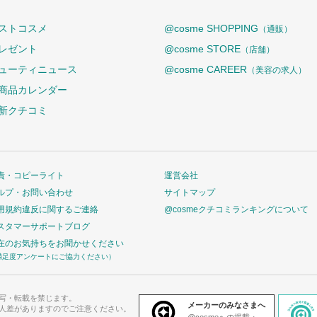
ストコスメ
@cosme SHOPPING
（通販）
レゼント
@cosme STORE
（店舗）
ューティニュース
@cosme CAREER
（美容の求人）
商品カレンダー
新クチコミ
責・コピーライト
運営会社
ルプ・お問い合わせ
サイトマップ
用規約違反に関するご連絡
@cosmeクチコミランキングについて
スタマーサポートブログ
在のお気持ちをお聞かせください
満足度アンケートにご協力ください）
写・転載を禁じます。
メーカーのみなさまへ
人差がありますのでご注意ください。
@cosmeへの掲載・