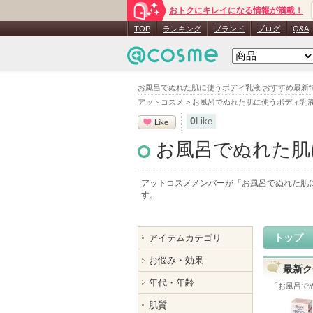
おトクにキレイになる情報が満載！
TOP
ランキング
ブランド
ブログ
Q&A
お風呂でぬれた肌に使うボディ乳液 おすすめ最新
アットコスメ
>
お風呂でぬれた肌に使うボディ乳
0
Like
Like
お風呂でぬれた肌
アットコスメメンバーが「
お風呂でぬれた肌
す。
トップ
アイテムカテゴリ
お悩み・効果
最新ク
年代・年齢
「
お風呂で
肌質