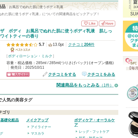
入
商品
お風呂でぬれた肌に使うボディ乳液
り
ぬれた肌に使うボディ乳液
」についての関連商品をピックアップ！
登
Like
Have
録
ザ ボディ お風呂でぬれた肌に使うボディ乳液 肌しっ
さ
ワイトティーの香り
れ
5.7
13.0pt
クチコミ
204
件
て
[
ボディローション・ミルク
ベストコス
]
い
容量・税込価格：285ml / 285ml(つりさげパック) (オープン価格)
メ
ま
発売日：2025/10/11
【毎月
クチコミをする
クチコミをみる
す
ショッピン
関連商品をもっとみる
（1件）
グサイトへ
eで人気の美容タグ
テゴリ
・基礎化粧品
メイクアップ
ボディケア・オーラルケ
ア
アイライナー
レッグ・フットケア
グ
マスカラ
脱毛・除毛ケア