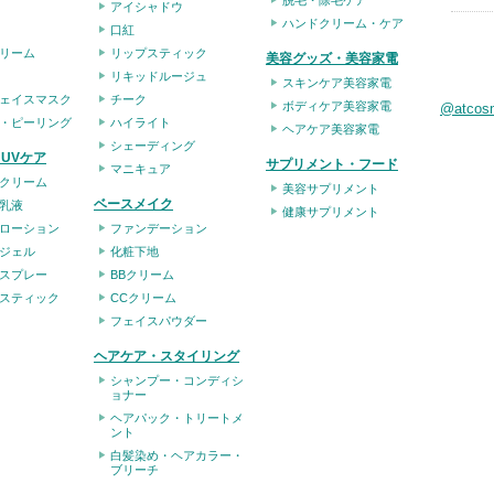
アイシャドウ
ハンドクリーム・ケア
口紅
リーム
リップスティック
美容グッズ・美容家電
リキッドルージュ
スキンケア美容家電
ェイスマスク
チーク
ボディケア美容家電
@atco
・ピーリング
ハイライト
ヘアケア美容家電
シェーディング
UVケア
サプリメント・フード
マニキュア
クリーム
美容サプリメント
ベースメイク
乳液
健康サプリメント
ローション
ファンデーション
ジェル
化粧下地
スプレー
BBクリーム
スティック
CCクリーム
フェイスパウダー
ヘアケア・スタイリング
シャンプー・コンディシ
ョナー
ヘアパック・トリートメ
ント
白髪染め・ヘアカラー・
ブリーチ