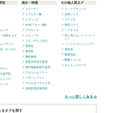
果別
成分・特徴
その他人気タグ
コラーゲン
リッププランパー
ヒアルロン酸
涙袋メイク
ビタミンC
プチプラ
AHA(フルーツ酸)
韓国コスメ
ジング
プラセンタ
ヘアオイル
・代謝を上げ
レチノール
洗い流さないトリートメ
ント
コエンザイムQ10
ォーマンス
ノンシリコンシャンプー
無着色
品・オーガニ
美顔器
無香料
酵素洗顔
無鉱物油
酵素ドリンク
界面活性剤不使用
ダイエットサプリ
紫外線吸収剤不使用
ボディ)
アルコールフリー
口臭予防
パラベンフリー
トニング
アレルギーテスト済
ミング
旧指定成分無添加
もっと詳しくみる
なるタグを探す