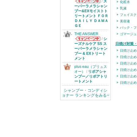
/
ス
化粧水
THE ANSWER
ーパーラメラシャン
乳液
からのお知らせ
プー&EXモイストト
フェイスク
があります
リートメント ＦＯＲ
ＤＡＩＬＹ ＤＡＭＡ
美容液
ＧＥ
パック・フ
THE ANSWER
ゴマージュ
/
シ
THE ANSWER
日焼け対策・
ーズナルケア SS ス
からのお知らせ
ーパーラメラシャン
日焼け止め
があります
プー & EXトリート
日焼け止め
メント
日焼け止め
plus eau（プリュス
日焼け止め
オー）
/
リポアシャ
日焼け止め
ンプー／リポアトリ
ートメント
日焼け止め
シャンプー・コンディシ
ョナー ランキングをみる