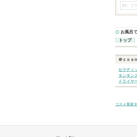
お風呂
トップ
＠ｃｏｓ
セラディ
タンタン
ドライヤ
コスメ美容