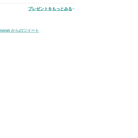
プレゼントをもっとみる
品
smenet からのツイート