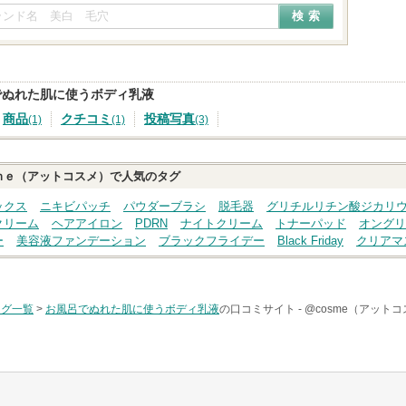
でぬれた肌に使うボディ乳液
商品
クチコミ
投稿写真
(1)
(1)
(3)
ｍｅ（アットコスメ）で人気のタグ
ックス
ニキビパッチ
パウダーブラシ
脱毛器
グリチルリチン酸ジカリ
クリーム
ヘアアイロン
PDRN
ナイトクリーム
トナーパッド
オングリ
ー
美容液ファンデーション
ブラックフライデー
Black Friday
クリアマ
タグ一覧
>
お風呂でぬれた肌に使うボディ乳液
の口コミサイト -
@cosme（アット