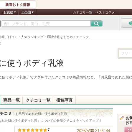
新着おトク情報
お買物
その他
カテゴリ一覧
ベストコスメ
情報。口コミ・人気ランキング・通販情報をまとめてチェック。
液
に使うボディ乳液
に使うボディ乳液
」でタグを付けたクチコミや商品情報など、「
お風呂でぬれた肌
商品一覧
クチコミ一覧
投稿写真
チコミ
お風呂でぬれた肌に使うボディ乳液
お
ぬれた肌に使うボディ乳液
」についての最新クチコミをピックアップ！
投
7
2026/5/30 21:02:44