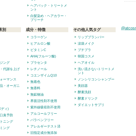
ヘアパック・トリートメ
ント
白髪染め・ヘアカラー・
ブリーチ
@atco
果別
成分・特徴
その他人気タグ
コラーゲン
リッププランパー
ヒアルロン酸
涙袋メイク
ビタミンC
プチプラ
AHA(フルーツ酸)
韓国コスメ
ジング
プラセンタ
ヘアオイル
・代謝を上げ
レチノール
洗い流さないトリートメ
ント
コエンザイムQ10
ォーマンス
ノンシリコンシャンプー
無着色
品・オーガニ
美顔器
無香料
酵素洗顔
無鉱物油
酵素ドリンク
界面活性剤不使用
ダイエットサプリ
紫外線吸収剤不使用
ボディ)
アルコールフリー
口臭予防
パラベンフリー
トニング
アレルギーテスト済
ミング
旧指定成分無添加