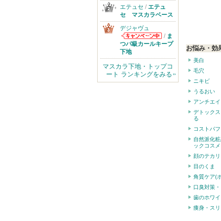
エテュセ
/
エテュ
セ マスカラベース
デジャヴュ
/
ま
デジャヴュから
つパ級カールキープ
お悩み・効
のお知らせがあ
下地
ります
美白
マスカラ下地・トップコ
毛穴
ート ランキングをみる
ニキビ
うるおい
アンチエイ
デトックス
る
コストパフ
自然派化粧
ックコスメ
顔のテカリ
目のくま
角質ケア(
口臭対策・
歯のホワイ
痩身・スリ