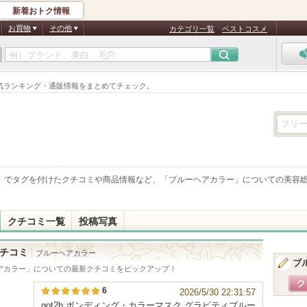
新着おトク情報
お買物
その他
カテゴリ一覧
ベストコスメ
気ランキング・通販情報をまとめてチェック。
」でタグを付けたクチコミや商品情報など、「
ブルーヘアカラー
」についての美容
クチコミ一覧
投稿写真
チコミ
ブルーヘアカラー
ブ
アカラー
」についての最新クチコミをピックアップ！
6
2026/5/30 22:31:57
got2b ボンディング・カラーマスク グラビティブルー