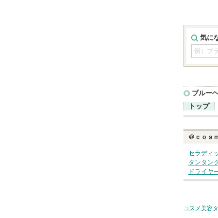
気に
ブルー
トップ
＠ｃｏｓ
セラディ
タンタン
ドライヤ
コスメ美容