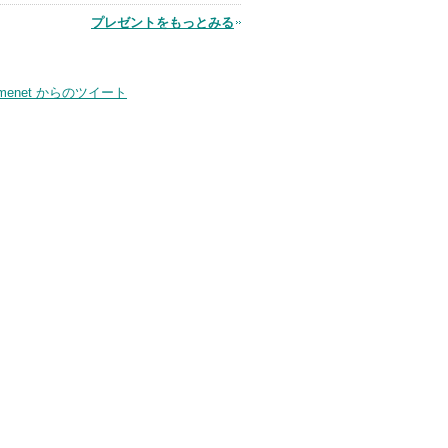
プレゼントをもっとみる
品
smenet からのツイート