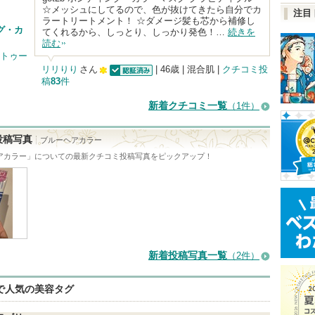
☆メッシュにしてるので、色が抜けてきたら自分でカ
注目
ラートリートメント！ ☆ダメージ髪も芯から補修し
グ・カ
てくれるから、しっとり、しっかり発色！…
続きを
読む
ットゥー
リリりり
さん
| 46歳 | 混合肌 |
クチコミ投
稿
83
件
認証済
100
人
新着クチコミ一覧
（1件）
以
上
投稿写真
ブルーヘアカラー
の
アカラー
」についての最新クチコミ投稿写真をピックアップ！
メ
ン
バ
ー
に
新着投稿写真一覧
（2件）
お
気
eで人気の美容タグ
に