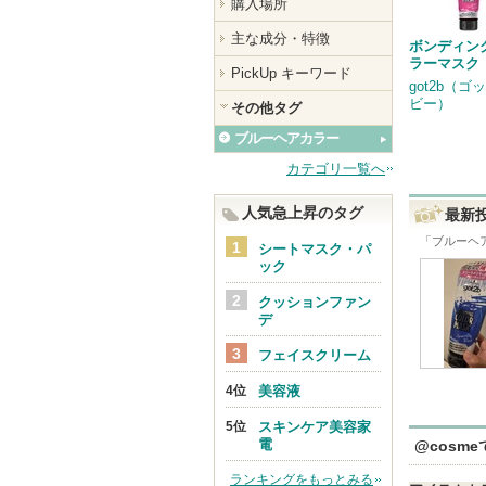
購入場所
主な成分・特徴
ボンディン
ラーマスク
PickUp キーワード
got2b（ゴ
ビー）
その他タグ
ブルーヘアカラー
カテゴリ一覧へ
人気急上昇のタグ
最新
「
ブルーヘ
シートマスク・パ
ック
クッションファン
デ
フェイスクリーム
美容液
スキンケア美容家
電
@cosm
ランキングをもっとみる