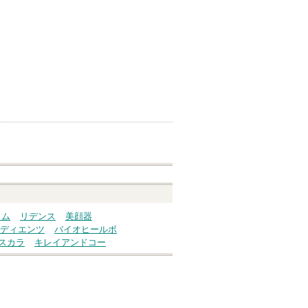
ウム
リデンス
美顔器
ディエンツ
バイオヒールボ
スカラ
キレイアンドコー