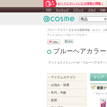
おトクにキレイになる情報が満載！
TOP
ランキング
ブランド
ブログ
Q&A
ブルーヘアカラー おすすめ最新情報。口コミ・人
アットコスメ
>
ブルーヘアカラー
0
Like
Like
ブルーヘアカラー
アットコスメメンバーが「
ブルーヘアカラー
トップ
アイテムカテゴリ
お悩み・効果
最新ク
年代・年齢
「
ブルーヘ
肌質