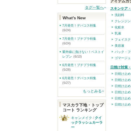
アイテムカ
タグ一覧へ
スキンケア
洗顔料
What's New
クレンジン
7月発売！デパコス特集
化粧水
(6/24)
乳液
7月発売！プチプラ特集
フェイスク
(6/24)
美容液
パック・フ
紫外線に負けない！ベストイ
レブン
(6/10)
ゴマージュ
6月発売！プチプラ特集
日焼け対策・
(5/28)
日焼け止め
6月発売！デパコス特集
日焼け止め
(5/27)
日焼け止め
もっとみる
日焼け止め
日焼け止め
日焼け止め
マスカラ下地・トップ
コート ランキング
キャンメイク
/
クイ
ックラッシュカーラ
ー