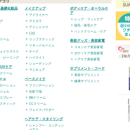
テゴリ
入
・基礎化粧品
メイクアップ
ボディケア・オーラルケ
り
ア
アイライナー
登
レッグ・フットケア
グ
マスカラ
録
脱毛・除毛ケア
アイシャドウ
ハンドクリーム・ケア
さ
口紅
リーム
リップスティック
れ
美容グッズ・美容家電
リキッドルージュ
て
スキンケア美容家電
ェイスマスク
チーク
ボディケア美容家電
い
【毎月
・ピーリング
ハイライト
ヘアケア美容家電
ま
シェーディング
UVケア
サプリメント・フード
マニキュア
す
クリーム
美容サプリメント
ベースメイク
乳液
健康サプリメント
ローション
ファンデーション
ジェル
化粧下地
スプレー
BBクリーム
スティック
CCクリーム
フェイスパウダー
ヘアケア・スタイリング
シャンプー・コンディシ
ョナー