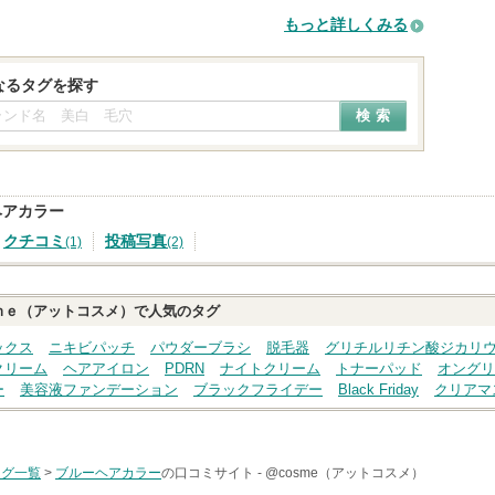
もっと詳しくみる
なるタグを探す
ヘアカラー
クチコミ
投稿写真
(1)
(2)
ｍｅ（アットコスメ）で人気のタグ
ックス
ニキビパッチ
パウダーブラシ
脱毛器
グリチルリチン酸ジカリ
クリーム
ヘアアイロン
PDRN
ナイトクリーム
トナーパッド
オングリ
ー
美容液ファンデーション
ブラックフライデー
Black Friday
クリアマ
タグ一覧
>
ブルーヘアカラー
の口コミサイト -
@cosme（アットコスメ）