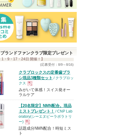
ブランドファンクラブ限定プレゼント
 1・9・17・24日 開催！】
(応募受付：8/9～8/16)
クラプロックスの定番歯ブラ
シ現品3種類セット
/ クラプロッ
クス
みがいて体感！スイス発オー
現
ラルケア
【20名限定】NMN配合。現品
品
ミストプレゼント！
/ CNP Lab
oratory(シーエヌピーラボラトリ
ー)
話題成分NMN配合！時短ミス
現
ト