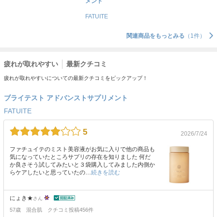
メント
FATUITE
関連商品をもっとみる
（1件）
疲れが取れやすい
最新クチコミ
疲れが取れやすいについての最新クチコミをピックアップ！
ブライテスト アドバンストサプリメント
FATUITE
5
2026/7/24
ファチュイテのミスト美容液がお気に入りで他の商品も
気になっていたところサプリの存在を知りました 何だ
か良さそう試してみたいと３袋購入してみました内側か
らケアしたいと思っていたの…
続きを読む
にょき★
さん
57歳
混合肌
クチコミ投稿456件