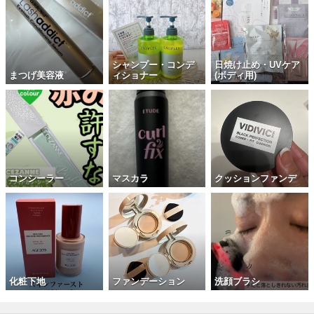
シャンプー・コンデ
日焼け止め・UVケア
まつげ美容液
ィショナー
(ボディ用)
コンシーラー
マスカラ
クッションファンデ
化粧下地
ファンデーション
洗顔ブラシ