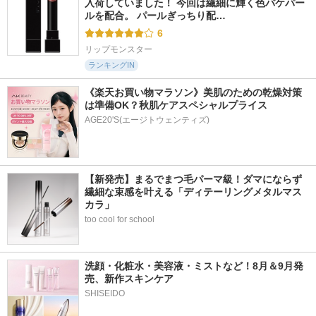
入荷していました！ 今回は繊細に輝く色バケパー
ルを配合。 パールぎっちり配…
6
リップモンスター
ランキングIN
《楽天お買い物マラソン》美肌のための乾燥対策
は準備OK？秋肌ケアスペシャルプライス
AGE20'S(エージトウェンティズ)
【新発売】まるでまつ毛パーマ級！ダマにならず
繊細な束感を叶える「ディテーリングメタルマス
カラ」
too cool for school
洗顔・化粧水・美容液・ミストなど！8月＆9月発
売、新作スキンケア