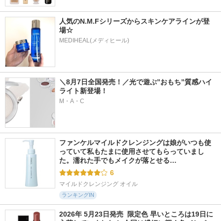
人気のN.M.Fシリーズからスキンケアラインが登
場☆
MEDIHEAL(メディヒール)
＼8月7日全国発売！／光で遊ぶ”おもち”質感ハイ
ライト新登場！
M・A・C
ファンケルマイルドクレンジングは娘がいつも使
っていて私もたまに使用させてもらっていまし
た。濡れた手でもメイクが落とせる…
6
マイルドクレンジング オイル
ランキングIN
2026年 5月23日発売  限定色 早いところは19日に