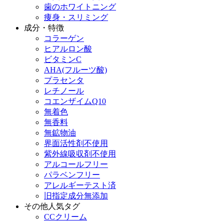
歯のホワイトニング
痩身・スリミング
成分・特徴
コラーゲン
ヒアルロン酸
ビタミンC
AHA(フルーツ酸)
プラセンタ
レチノール
コエンザイムQ10
無着色
無香料
無鉱物油
界面活性剤不使用
紫外線吸収剤不使用
アルコールフリー
パラベンフリー
アレルギーテスト済
旧指定成分無添加
その他人気タグ
CCクリーム