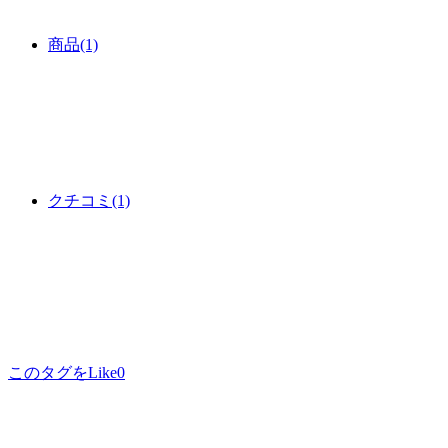
商品
(1)
クチコミ
(1)
このタグをLike
0