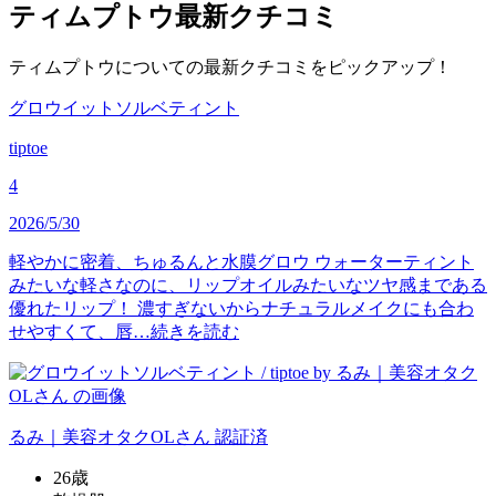
ティムプトウ
最新クチコミ
ティムプトウについての最新クチコミをピックアップ！
グロウイットソルベティント
tiptoe
4
2026/5/30
軽やかに密着、ちゅるんと水膜グロウ ウォーターティント
みたいな軽さなのに、リップオイルみたいなツヤ感まである
優れたリップ！ 濃すぎないからナチュラルメイクにも合わ
せやすくて、唇…
続きを読む
るみ｜美容オタクOL
さん
認証済
26歳