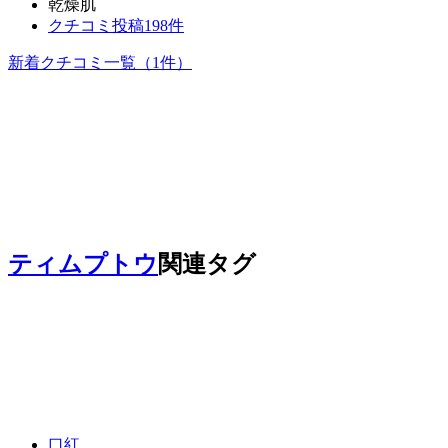
乾燥肌
クチコミ投稿198件
新着クチコミ一覧
（1件）
ティムプトウ
関連タグ
口紅