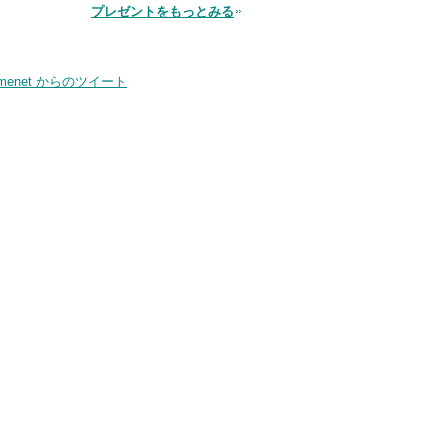
プレゼントをもっとみる
品
smenet からのツイート