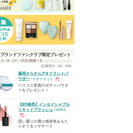
ブランドファンクラブ限定プレゼント
 1・9・17・24日 開催！】
(応募受付：8/1～8/8)
薬用さらさらデオドラントパ
ウダー
/ デオナチュレ
ベスコス受賞のボディパウダ
現
ーをプレゼント！
品
【8/5発売】インセイシャブル
リキッドブラッシュ
/ NARS
思い通りの透け感発色をもた
現
らすうるツヤチーク