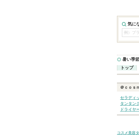
気に
暑い季
トップ
＠ｃｏｓ
セラディ
タンタン
ドライヤ
コスメ美容