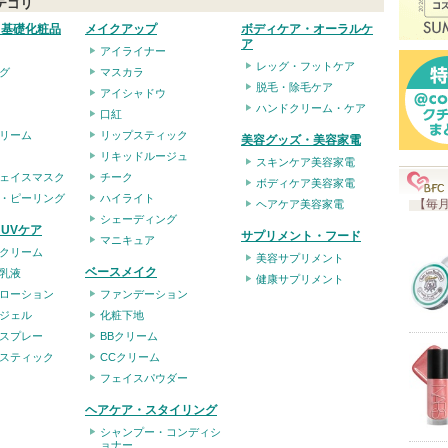
テゴリ
入
・基礎化粧品
メイクアップ
ボディケア・オーラルケ
り
ア
アイライナー
登
レッグ・フットケア
グ
マスカラ
録
脱毛・除毛ケア
アイシャドウ
ハンドクリーム・ケア
さ
口紅
リーム
リップスティック
れ
美容グッズ・美容家電
リキッドルージュ
て
スキンケア美容家電
ェイスマスク
チーク
ボディケア美容家電
い
・ピーリング
ハイライト
【毎月
ヘアケア美容家電
ま
シェーディング
UVケア
サプリメント・フード
マニキュア
す
クリーム
美容サプリメント
ベースメイク
乳液
健康サプリメント
ローション
ファンデーション
ジェル
化粧下地
スプレー
BBクリーム
スティック
CCクリーム
フェイスパウダー
ヘアケア・スタイリング
シャンプー・コンディシ
ョナー