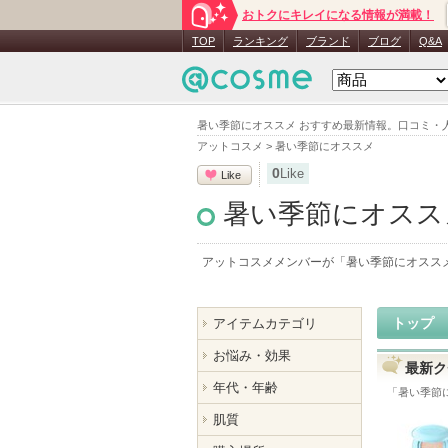
おトクにキレイになる情報が満載！
TOP
ランキング
ブランド
ブログ
Q&A
暑い季節にオススメ おすすめ最新情報。口コミ・
アットコスメ
>
暑い季節にオススメ
0
Like
Like
暑い季節にオスス
アットコスメメンバーが「
暑い季節にオスス
トップ
アイテムカテゴリ
お悩み・効果
最新ク
年代・年齢
「
暑い季節
肌質