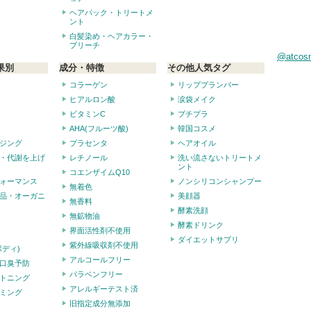
ヘアパック・トリートメ
ント
白髪染め・ヘアカラー・
ブリーチ
@atco
果別
成分・特徴
その他人気タグ
コラーゲン
リッププランパー
ヒアルロン酸
涙袋メイク
ビタミンC
プチプラ
AHA(フルーツ酸)
韓国コスメ
ジング
プラセンタ
ヘアオイル
・代謝を上げ
レチノール
洗い流さないトリートメ
ント
コエンザイムQ10
ォーマンス
ノンシリコンシャンプー
無着色
品・オーガニ
美顔器
無香料
酵素洗顔
無鉱物油
酵素ドリンク
界面活性剤不使用
ダイエットサプリ
紫外線吸収剤不使用
ボディ)
アルコールフリー
口臭予防
パラベンフリー
トニング
アレルギーテスト済
ミング
旧指定成分無添加