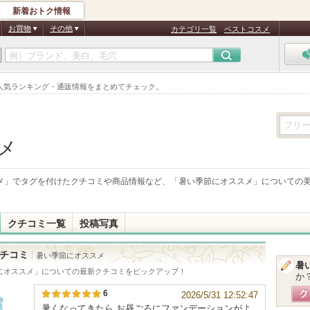
新着おトク情報
お買物
その他
カテゴリ一覧
ベストコスメ
人気ランキング・通販情報をまとめてチェック。
メ
メ
」でタグを付けたクチコミや商品情報など、「
暑い季節にオススメ
」についての
クチコミ一覧
投稿写真
チコミ
暑い季節にオススメ
暑
にオススメ
」についての最新クチコミをピックアップ！
か
6
2026/5/31 12:52:47
暑くなってきたら お昼ごろにファンデーションがよ