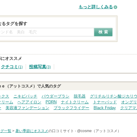
もっと詳しくみる
なるタグを探す
節にオススメ
クチコミ
投稿写真
(1)
(3)
ｍｅ（アットコスメ）で人気のタグ
ックス
ニキビパッチ
パウダーブラシ
脱毛器
グリチルリチン酸ジカリ
クリーム
ヘアアイロン
PDRN
ナイトクリーム
トナーパッド
オングリ
ー
美容液ファンデーション
ブラックフライデー
Black Friday
クリアマ
タグ一覧
>
暑い季節にオススメ
の口コミサイト -
@cosme（アットコスメ）