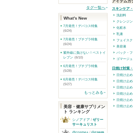
アイテムカ
タグ一覧へ
スキンケア
洗顔料
What's New
クレンジン
7月発売！デパコス特集
化粧水
(6/24)
乳液
7月発売！プチプラ特集
フェイスク
(6/24)
美容液
パック・フ
紫外線に負けない！ベストイ
レブン
(6/10)
ゴマージュ
6月発売！プチプラ特集
日焼け対策・
(5/28)
日焼け止め
6月発売！デパコス特集
日焼け止め
(5/27)
日焼け止め
もっとみる
日焼け止め
日焼け止め
日焼け止め
美容・健康サプリメン
ト ランキング
シノアドア
/
ゼリー
サーキュリスト
@cosme+
/
@cosm