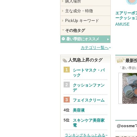
購入場所
主な成分・特徴
エアリーポ
ークッショ
PickUp キーワード
AMUSE
その他タグ
暑い季節にオススメ
カテゴリ一覧へ
人気急上昇のタグ
最新
「
暑い季節
シートマスク・パ
ック
クッションファン
デ
フェイスクリーム
美容液
スキンケア美容家
電
@cosm
ランキングをもっとみる