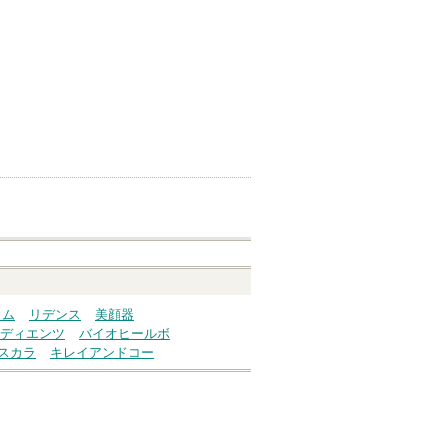
ウム
リデンス
美顔器
ディエンツ
バイオヒールボ
スカラ
キレイアンドコー