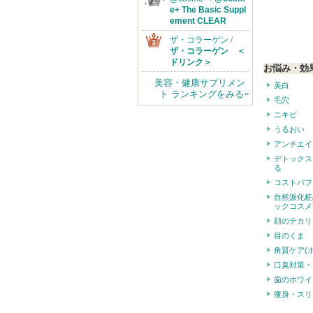
e+ The Basic Suppl
ement CLEAR
ザ・コラーゲン
/
ザ・コラーゲン ＜
ドリンク＞
お悩み・効
美容・健康サプリメン
美白
ト ランキングをみる
毛穴
ニキビ
うるおい
アンチエイ
デトックス
る
コストパフ
自然派化粧
ックコスメ
顔のテカリ
目のくま
角質ケア(
口臭対策・
歯のホワイ
痩身・スリ