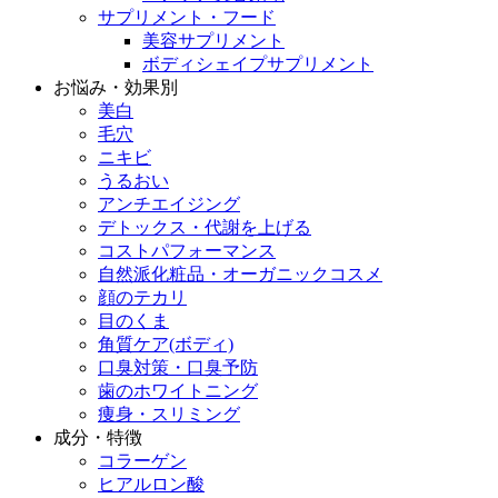
サプリメント・フード
美容サプリメント
ボディシェイプサプリメント
お悩み・効果別
美白
毛穴
ニキビ
うるおい
アンチエイジング
デトックス・代謝を上げる
コストパフォーマンス
自然派化粧品・オーガニックコスメ
顔のテカリ
目のくま
角質ケア(ボディ)
口臭対策・口臭予防
歯のホワイトニング
痩身・スリミング
成分・特徴
コラーゲン
ヒアルロン酸