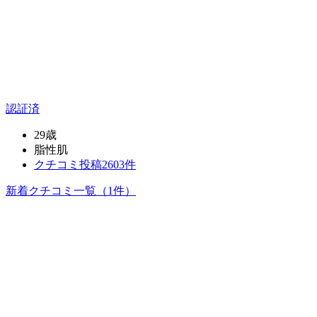
認証済
29歳
脂性肌
クチコミ投稿2603件
新着クチコミ一覧
（1件）