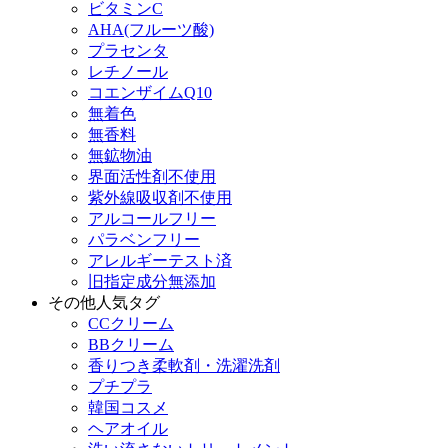
ビタミンC
AHA(フルーツ酸)
プラセンタ
レチノール
コエンザイムQ10
無着色
無香料
無鉱物油
界面活性剤不使用
紫外線吸収剤不使用
アルコールフリー
パラベンフリー
アレルギーテスト済
旧指定成分無添加
その他人気タグ
CCクリーム
BBクリーム
香りつき柔軟剤・洗濯洗剤
プチプラ
韓国コスメ
ヘアオイル