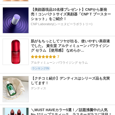
【美顔器現品10名様プレゼント】CNPから新発
売！コンパクトサイズ美顔器「CNP T ブースター 
ショット」をご紹介！
CNP Laboratory(シーエヌピーラボラトリー)
肌がもちっとしてツヤが出る、使いやすい美容液
でした。 資生堂 アルティミューン パワライジン
グ セラム 【使用感】 なめらか…
7
アルティミューン パワライジング セラム
ランキングIN
【クチコミ紹介】デンティスはシリーズ品も充実
してます！
デンティス
＼MUST HAVEカラー5選！／話題沸騰中の人気
No.1*リップスティック、ラスターガラスに注目！