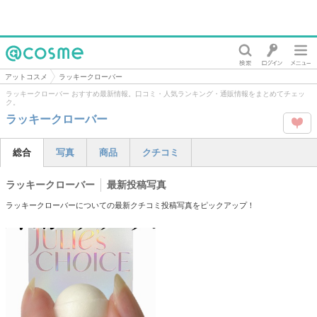
@cosme
アットコスメ
ラッキークローバー
ラッキークローバー おすすめ最新情報。口コミ・人気ランキング・通販情報をまとめてチェッ
ク。
ラッキークローバー
この
総合
写真
商品
クチコミ
タグ
ラッキークローバー
最新投稿写真
を
ラッキークローバーについての最新クチコミ投稿写真をピックアップ！
Like