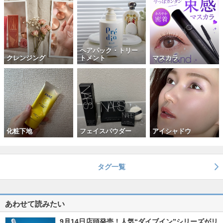
ヘアパック・トリー
クレンジング
トメント
マスカラ
化粧下地
フェイスパウダー
アイシャドウ
タグ一覧
あわせて読みたい
9月14日店頭発売！人気“ダイブイン”シリーズがリ