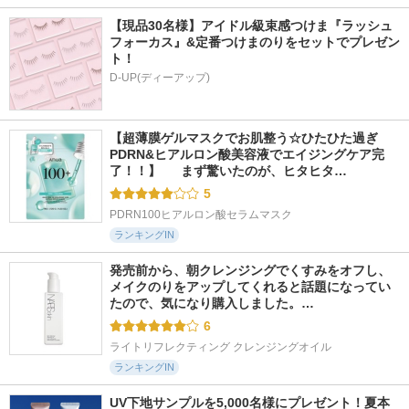
【現品30名様】アイドル級束感つけま『ラッシュ
フォーカス』&定番つけまのりをセットでプレゼン
ト！
D-UP(ディーアップ)
【超薄膜ゲルマスクでお肌整う☆ひたひた過ぎ
PDRN&ヒアルロン酸美容液でエイジングケア完
了！！】  　まず驚いたのが、ヒタヒタ…
5
PDRN100ヒアルロン酸セラムマスク
ランキングIN
発売前から、朝クレンジングでくすみをオフし、
メイクのりをアップしてくれると話題になってい
たので、気になり購入しました。…
6
ライトリフレクティング クレンジングオイル
ランキングIN
UV下地サンプルを5,000名様にプレゼント！夏本