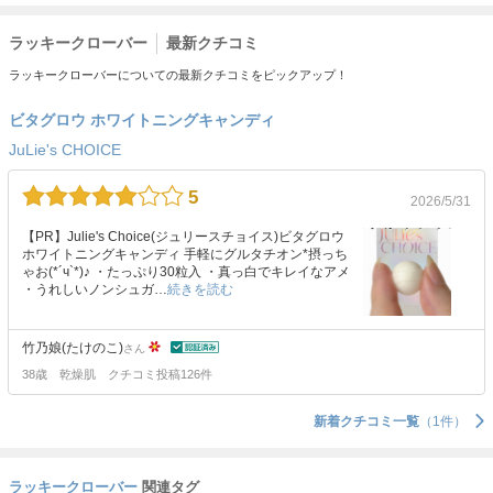
ラッキークローバー
最新クチコミ
ラッキークローバーについての最新クチコミをピックアップ！
ビタグロウ ホワイトニングキャンディ
JuLie's CHOICE
5
2026/5/31
【PR】Julie's Choice(ジュリースチョイス)ビタグロウ
ホワイトニングキャンディ 手軽にグルタチオン*摂っち
ゃお(*´ч`*)♪ ・たっぷり30粒入 ・真っ白でキレイなアメ
・うれしいノンシュガ…
続きを読む
竹乃娘(たけのこ)
さん
38歳
乾燥肌
クチコミ投稿126件
新着クチコミ一覧
（1件）
ラッキークローバー
関連タグ