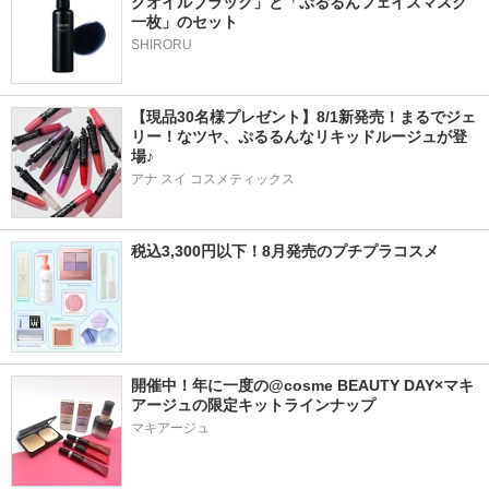
グオイルブラック」と「ぷるるんフェイスマスク
一枚」のセット
SHIRORU
【現品30名様プレゼント】8/1新発売！まるでジェ
リー！なツヤ、ぷるるんなリキッドルージュが登
場♪
アナ スイ コスメティックス
税込3,300円以下！8月発売のプチプラコスメ
開催中！年に一度の@cosme BEAUTY DAY×マキ
アージュの限定キットラインナップ
マキアージュ