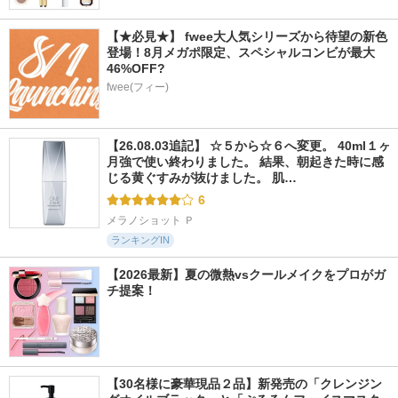
【★必見★】 fwee大人気シリーズから待望の新色
登場！8月メガポ限定、スペシャルコンビが最大
46%OFF?
fwee(フィー)
【26.08.03追記】 ☆５から☆６へ変更。 40ml１ヶ
月強で使い終わりました。 結果、朝起きた時に感
じる黄ぐすみが抜けました。 肌…
6
メラノショット Ｐ
ランキングIN
【2026最新】夏の微熱vsクールメイクをプロがガ
チ提案！
【30名様に豪華現品２品】新発売の「クレンジン