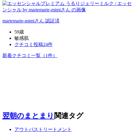
mariemarie-mimi
さん
認証済
59歳
敏感肌
クチコミ投稿24件
新着クチコミ一覧
（1件）
翌朝のまとまり
関連タグ
アウトバストリートメント