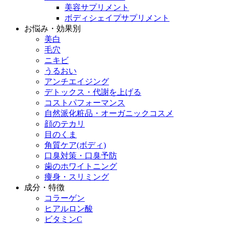
美容サプリメント
ボディシェイプサプリメント
お悩み・効果別
美白
毛穴
ニキビ
うるおい
アンチエイジング
デトックス・代謝を上げる
コストパフォーマンス
自然派化粧品・オーガニックコスメ
顔のテカリ
目のくま
角質ケア(ボディ)
口臭対策・口臭予防
歯のホワイトニング
痩身・スリミング
成分・特徴
コラーゲン
ヒアルロン酸
ビタミンC