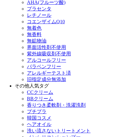
AHA(フルーツ酸)
プラセンタ
レチノール
コエンザイムQ10
無着色
無香料
無鉱物油
界面活性剤不使用
紫外線吸収剤不使用
アルコールフリー
パラベンフリー
アレルギーテスト済
旧指定成分無添加
その他人気タグ
CCクリーム
BBクリーム
香りつき柔軟剤・洗濯洗剤
プチプラ
韓国コスメ
ヘアオイル
洗い流さないトリートメント