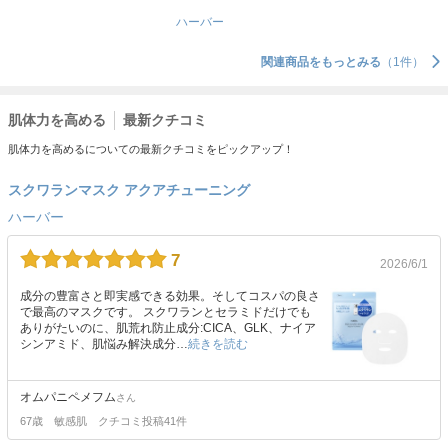
ハーバー
関連商品をもっとみる
（1件）
肌体力を高める
最新クチコミ
肌体力を高めるについての最新クチコミをピックアップ！
スクワランマスク アクアチューニング
ハーバー
7
2026/6/1
成分の豊富さと即実感できる効果。そしてコスパの良さ
で最高のマスクです。 スクワランとセラミドだけでも
ありがたいのに、肌荒れ防止成分:CICA、GLK、ナイア
シンアミド、肌悩み解決成分…
続きを読む
オムパニペメフム
さん
67歳
敏感肌
クチコミ投稿41件