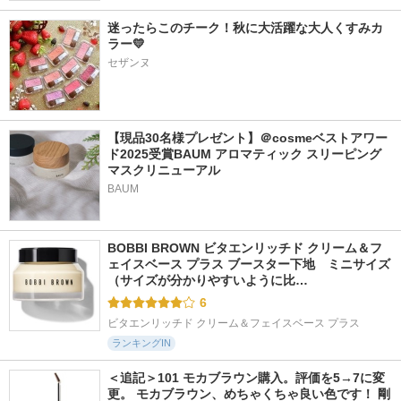
迷ったらこのチーク！秋に大活躍な大人くすみカ
ラー💛
セザンヌ
【現品30名様プレゼント】＠cosmeベストアワー
ド2025受賞BAUM アロマティック スリーピング
マスクリニューアル
BAUM
BOBBI BROWN ビタエンリッチド クリーム＆フ
ェイスベース プラス ブースター下地　ミニサイズ 
（サイズが分かりやすいように比…
6
ビタエンリッチド クリーム＆フェイスベース プラス
ランキングIN
＜追記＞101 モカブラウン購入。評価を5→7に変
更。 モカブラウン、めちゃくちゃ良い色です！ 剛