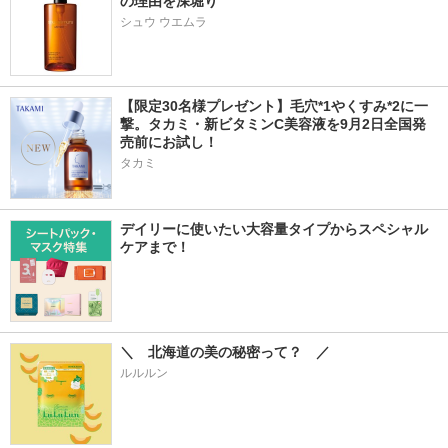
の理由を深堀り
シュウ ウエムラ
【限定30名様プレゼント】毛穴*1やくすみ*2に一
撃。タカミ・新ビタミンC美容液を9月2日全国発
売前にお試し！
タカミ
デイリーに使いたい大容量タイプからスペシャル
ケアまで！
＼　北海道の美の秘密って？　／
ルルルン