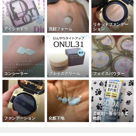
リキッドファンデー
アイシャドウ
洗顔フォーム
ション
コンシーラー
フェイスクリーム
フェイスパウダー
柔軟剤・香りつき柔
ファンデーション
化粧下地
軟剤