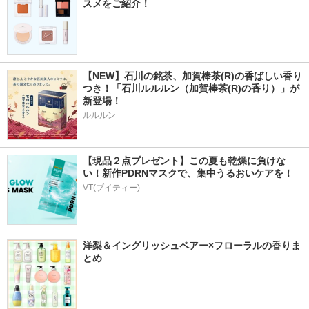
スメをご紹介！
【NEW】石川の銘茶、加賀棒茶(R)の香ばしい香り
つき！「石川ルルルン（加賀棒茶(R)の香り）」が
新登場！
ルルルン
【現品２点プレゼント】この夏も乾燥に負けな
い！新作PDRNマスクで、集中うるおいケアを！
VT(ブイティー)
洋梨＆イングリッシュペアー×フローラルの香りま
とめ