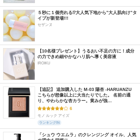
５秒に１個売れる⁉大人気下地から”大人肌向け”タ
イプが新登場!!!
セザンヌ
【10名様プレゼント】うるおい不足の方に！成分
の力できめ細やかなハリ肌へ導く美容液
IROIKU
【追記】 追加購入した M-03 陽杏 -HARUANZU 
こちらが想像以上に大当たりでした。 名前の通
り、やわらかな杏カラー。黄みが強…
6
モノ ルック アイズ
ランキングIN
「シュウ ウエムラ」のクレンジング オイル、人気