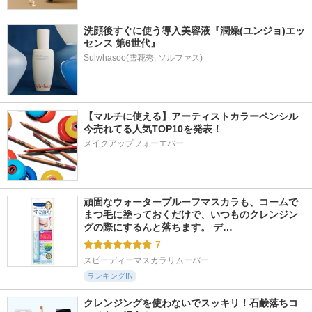
洗顔後すぐに使う導入美容液『潤燥(ユンジョ)エッ
センス 第6世代』
【マルチに使える】アーティストカラーペンシル
今売れてる人気TOP10を発表！
メイクアップフォーエバー
頑固なウォータープルーフマスカラも、コームで
まつ毛に塗っておくだけで、いつものクレンジン
グの際にするんと落ちます。 デ…
7
スピーディーマスカラリムーバー
ランキングIN
クレンジングを使わないでスッキリ！石鹸落ちコ