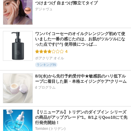
つけまつげ 自まつげ際立てタイプ
デジャヴュ
ワンバイコーセーのオイルクレンジング初めて使
いました一番の感じたのは、お肌がツルツルにな
った点です(^^) 使用後につっぱ…
4
ポアクリア オイル
ランキングIN
8/3(水)から先行予約受付中★敏感肌のハリ低下ル
ープに着目した新・本格エイジングケア*クリーム
d プログラム
【リニューアル】トリデンのダイブイン シリーズ
の商品がアップグレード*1。8/1よりQoo10にて先
行発売開始！
Torriden (トリデン)