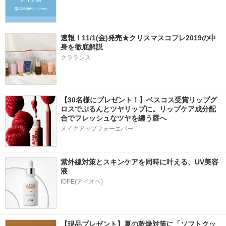
速報！11/1(金)発売★クリスマスコフレ2019の中
身を徹底解説
クラランス
【30名様にプレゼント！】ベスコス受賞リップグ
ロスでぷるんとツヤリップに。リップケア成分配
合でフレッシュなツヤを纏う唇へ
メイクアップフォーエバー
紫外線対策とスキンケアを同時に叶える、UV美容
液
【現品プレゼント】夏の乾燥対策に「ソフトクッ