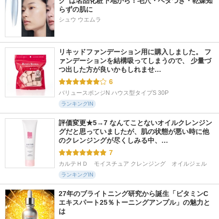
ク”は名品化粧下地から！毛穴・ベタつき・乾燥知
らずの肌に
シュウ ウエムラ
リキッドファンデーション用に購入しました。 フ
ァンデーションを結構吸ってしまうので、 少量づ
つ出した方が良いかもしれませ…
6
バリュースポンジN ハウス型タイプS 30P
ランキングIN
評価変更★5→7 なんてことないオイルクレンジン
グだと思っていましたが、肌の状態が悪い時に他
のクレンジングが尽くしみる中、…
7
カルテＨＤ　モイスチュア クレンジング　オイルジェル
ランキングIN
27年のブライトニング研究から誕生「ビタミンC 
エキスパート25％トーニングアンプル」の魅力と
は