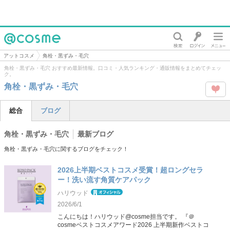
@cosme
アットコスメ
角栓・黒ずみ・毛穴
角栓・黒ずみ・毛穴 おすすめ最新情報。口コミ・人気ランキング・通販情報をまとめてチェッ
ク。
角栓・黒ずみ・毛穴
この
総合
ブログ
タグ
角栓・黒ずみ・毛穴
最新ブログ
を
角栓・黒ずみ・毛穴に関するブログをチェック！
Like
2026上半期ベストコスメ受賞！超ロングセラ
ー！洗い流す角質ケアパック
ハリウッド
2026/6/1
こんにちは！ハリウッド@cosme担当です。 『＠
cosmeベストコスメアワード2026 上半期新作ベストコ