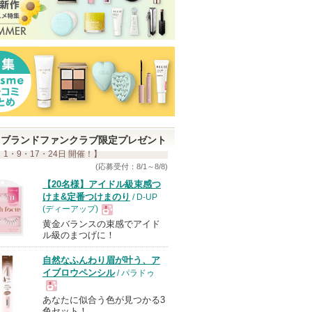
ブランドファンクラブ限定プレゼント
 1・9・17・24日 開催！】
(応募受付：8/1～8/8)
【20名様】アイドル級束感つ
けま&定番つけまのり
/ D-UP
(ディーアップ)
黄金バランスの束感でアイド
現
ル級のまつげに！
自然なふんわり眉が叶う、ア
品
イブロウペンシル
/ パラドゥ
あなたに似合う色が見つかる3
現
色セット！