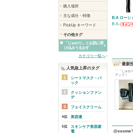
購入場所
主な成分・特徴
B.A ローシ
B.A
PickUp キーワード
B.Aか
知らせ
その他タグ
ます
「じゅわり」とお肌に溶
け込みうるおす
カテゴリ一覧へ
最新
人気急上昇のタグ
「
「じゅわ
アップ！
シートマスク・パ
ック
クッションファン
デ
フェイスクリーム
美容液
スキンケア美容家
@cosm
電