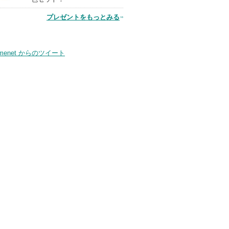
プレゼントをもっとみる
品
smenet からのツイート