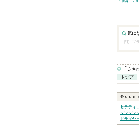
痩身・スリ
気に
「じゅ
トップ
＠ｃｏｓ
セラディ
タンタン
ドライヤ