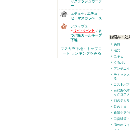
ックラッシュカーラ
ー
エテュセ
/
エテュ
セ マスカラベース
デジャヴュ
/
ま
デジャヴュから
つパ級カールキープ
お悩み・効
のお知らせがあ
下地
ります
美白
マスカラ下地・トップコ
毛穴
ート ランキングをみる
ニキビ
うるおい
アンチエイ
デトックス
る
コストパフ
自然派化粧
ックコスメ
顔のテカリ
目のくま
角質ケア(
口臭対策・
歯のホワイ