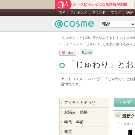
おトクにキレイになる情報が満載！
TOP
ランキング
ブランド
ブログ
Q&A
「じゅわり」とお肌に溶け込みうるおす おすすめ
アットコスメ
>
「じゅわり」とお肌に溶け込みう
0
Like
Like
「じゅわり」とお
アットコスメメンバーが「
「じゅわり」とお
合情報です。
トップ
アイテムカテゴリ
お悩み・効果
最新ク
年代・年齢
「
「じゅわ
肌質