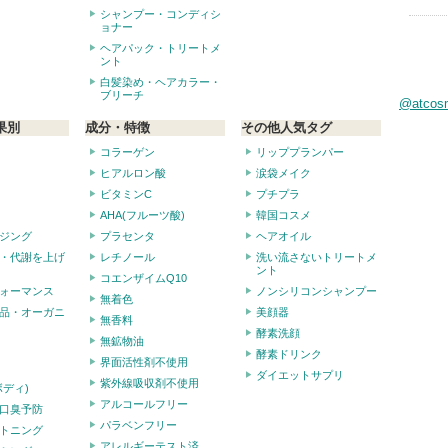
シャンプー・コンディシ
ョナー
ヘアパック・トリートメ
ント
白髪染め・ヘアカラー・
ブリーチ
@atco
果別
成分・特徴
その他人気タグ
コラーゲン
リッププランパー
ヒアルロン酸
涙袋メイク
ビタミンC
プチプラ
AHA(フルーツ酸)
韓国コスメ
ジング
プラセンタ
ヘアオイル
・代謝を上げ
レチノール
洗い流さないトリートメ
ント
コエンザイムQ10
ォーマンス
ノンシリコンシャンプー
無着色
品・オーガニ
美顔器
無香料
酵素洗顔
無鉱物油
酵素ドリンク
界面活性剤不使用
ダイエットサプリ
紫外線吸収剤不使用
ボディ)
アルコールフリー
口臭予防
パラベンフリー
トニング
アレルギーテスト済