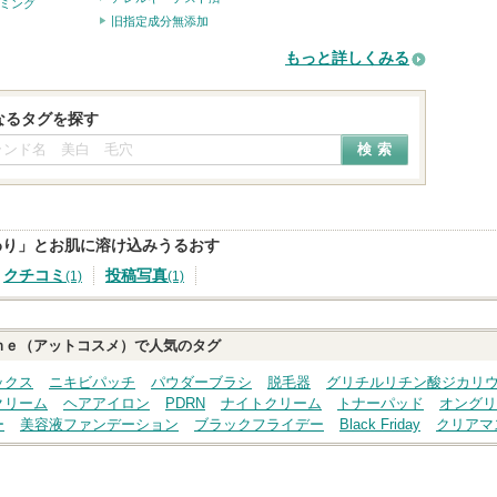
ミング
旧指定成分無添加
もっと詳しくみる
なるタグを探す
わり」とお肌に溶け込みうるおす
クチコミ
投稿写真
(1)
(1)
ｍｅ（アットコスメ）で人気のタグ
ックス
ニキビパッチ
パウダーブラシ
脱毛器
グリチルリチン酸ジカリ
クリーム
ヘアアイロン
PDRN
ナイトクリーム
トナーパッド
オングリ
ー
美容液ファンデーション
ブラックフライデー
Black Friday
クリアマ