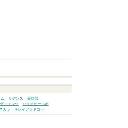
ウム
リデンス
美顔器
ディエンツ
バイオヒールボ
スカラ
キレイアンドコー