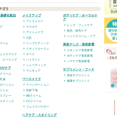
入
テゴリ
り
・基礎化粧品
メイクアップ
ボディケア・オーラルケ
ア
登
アイライナー
レッグ・フットケア
録
グ
マスカラ
脱毛・除毛ケア
アイシャドウ
さ
ハンドクリーム・ケア
口紅
れ
リーム
リップスティック
美容グッズ・美容家電
て
リキッドルージュ
スキンケア美容家電
い
ェイスマスク
チーク
ボディケア美容家電
【毎月
・ピーリング
ハイライト
ま
ヘアケア美容家電
シェーディング
す
UVケア
サプリメント・フード
マニキュア
クリーム
美容サプリメント
ベースメイク
乳液
健康サプリメント
ローション
ファンデーション
ジェル
化粧下地
スプレー
BBクリーム
スティック
CCクリーム
フェイスパウダー
ヘアケア・スタイリング