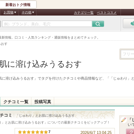
新着おトク情報
お買物
その他
カテゴリ一覧
ベストコスメ
最新情報。口コミ・人気ランキング・通販情報をまとめてチェック。
るおす
肌に溶け込みうるおす
肌に溶け込みうるおす
」でタグを付けたクチコミや商品情報など、「
「じゅわり」
クチコミ一覧
投稿写真
チコミ
「じゅわり」とお肌に溶け込みうるおす
「
り」とお肌に溶け込みうるおす
」についての最新クチコミをピックアップ！
い
7
2026/6/7 13:04:25