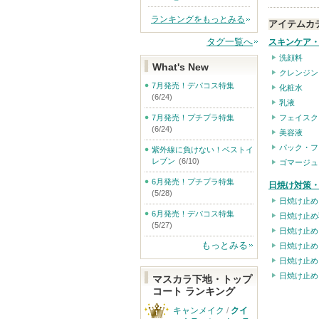
ランキングをもっとみる
アイテムカ
タグ一覧へ
スキンケア
洗顔料
What's New
クレンジン
7月発売！デパコス特集
化粧水
(6/24)
乳液
フェイスク
7月発売！プチプラ特集
(6/24)
美容液
パック・フ
紫外線に負けない！ベストイ
レブン
(6/10)
ゴマージュ
6月発売！プチプラ特集
日焼け対策・
(5/28)
日焼け止め
6月発売！デパコス特集
日焼け止め
(5/27)
日焼け止め
もっとみる
日焼け止め
日焼け止め
日焼け止め
マスカラ下地・トップ
コート ランキング
キャンメイク
/
クイ