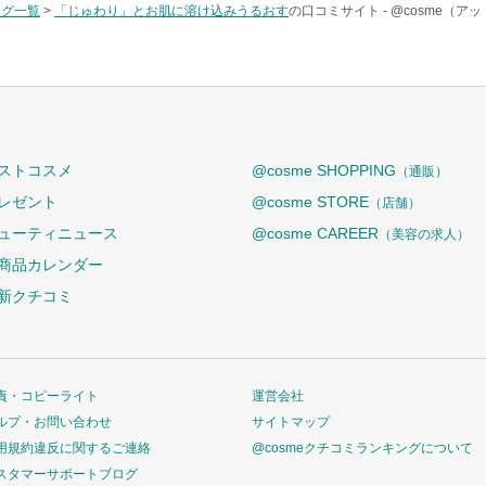
タグ一覧
>
「じゅわり」とお肌に溶け込みうるおす
の口コミサイト -
@cosme（ア
ストコスメ
@cosme SHOPPING
（通販）
レゼント
@cosme STORE
（店舗）
ューティニュース
@cosme CAREER
（美容の求人）
商品カレンダー
新クチコミ
責・コピーライト
運営会社
ルプ・お問い合わせ
サイトマップ
用規約違反に関するご連絡
@cosmeクチコミランキングについて
スタマーサポートブログ