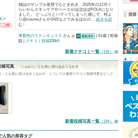
雑誌のサンプル使用で心ときめき、2025年の12月ぐ
らいからスキンケアやベースがほぼほぼPOLAになり
ました。 どっぷりとハマってしまった感じで、時よ
注目
ョン
り@cosmeさんやSNSなどでみるほかの…
続きを読
む
らのお
があり
薄紫色のラナンキュラス
さん
| 61歳 | 乾燥
肌 |
クチコミ投稿
235
件
認証済
500
人
新着クチコミ一覧
（1件）
以
上
投稿写真
「じゅわり」とお肌に溶け込みうるおす
の
り」とお肌に溶け込みうるおす
」についての最新クチコミ投稿写真をピック
メ
ン
バ
ー
に
新着投稿写真一覧
お
（1件）
気
eで人気の美容タグ
に