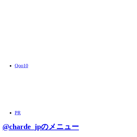
Qoo10
PR
@charde_jp
のメニュー