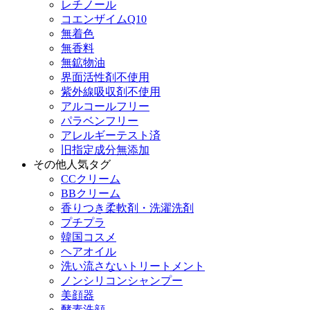
レチノール
コエンザイムQ10
無着色
無香料
無鉱物油
界面活性剤不使用
紫外線吸収剤不使用
アルコールフリー
パラベンフリー
アレルギーテスト済
旧指定成分無添加
その他人気タグ
CCクリーム
BBクリーム
香りつき柔軟剤・洗濯洗剤
プチプラ
韓国コスメ
ヘアオイル
洗い流さないトリートメント
ノンシリコンシャンプー
美顔器
酵素洗顔