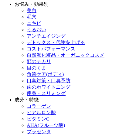
お悩み・効果別
美白
毛穴
ニキビ
うるおい
アンチエイジング
デトックス・代謝を上げる
コストパフォーマンス
自然派化粧品・オーガニックコスメ
顔のテカリ
目のくま
角質ケア(ボディ)
口臭対策・口臭予防
歯のホワイトニング
痩身・スリミング
成分・特徴
コラーゲン
ヒアルロン酸
ビタミンC
AHA(フルーツ酸)
プラセンタ