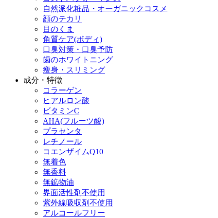
自然派化粧品・オーガニックコスメ
顔のテカリ
目のくま
角質ケア(ボディ)
口臭対策・口臭予防
歯のホワイトニング
痩身・スリミング
成分・特徴
コラーゲン
ヒアルロン酸
ビタミンC
AHA(フルーツ酸)
プラセンタ
レチノール
コエンザイムQ10
無着色
無香料
無鉱物油
界面活性剤不使用
紫外線吸収剤不使用
アルコールフリー