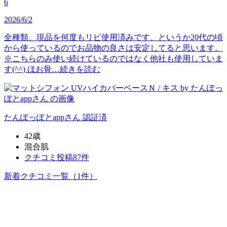
6
2026/6/2
全種類、現品を何度もリピ使用済みです、というか20代の頃
から使っているのでお品物の良さは安定してると思います。
※こちらのみ使い続けているのではなく他社も使用していま
す(^^) ほお骨…
続きを読む
たんぽっぽとapp
さん
認証済
42歳
混合肌
クチコミ投稿87件
新着クチコミ一覧
（1件）