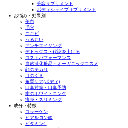
美容サプリメント
ボディシェイプサプリメント
お悩み・効果別
美白
毛穴
ニキビ
うるおい
アンチエイジング
デトックス・代謝を上げる
コストパフォーマンス
自然派化粧品・オーガニックコスメ
顔のテカリ
目のくま
角質ケア(ボディ)
口臭対策・口臭予防
歯のホワイトニング
痩身・スリミング
成分・特徴
コラーゲン
ヒアルロン酸
ビタミンC