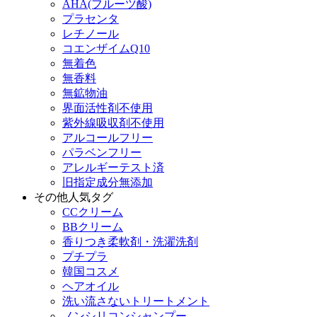
AHA(フルーツ酸)
プラセンタ
レチノール
コエンザイムQ10
無着色
無香料
無鉱物油
界面活性剤不使用
紫外線吸収剤不使用
アルコールフリー
パラベンフリー
アレルギーテスト済
旧指定成分無添加
その他人気タグ
CCクリーム
BBクリーム
香りつき柔軟剤・洗濯洗剤
プチプラ
韓国コスメ
ヘアオイル
洗い流さないトリートメント
ノンシリコンシャンプー