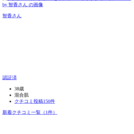
智香
さん
認証済
38歳
混合肌
クチコミ投稿150件
新着クチコミ一覧
（1件）