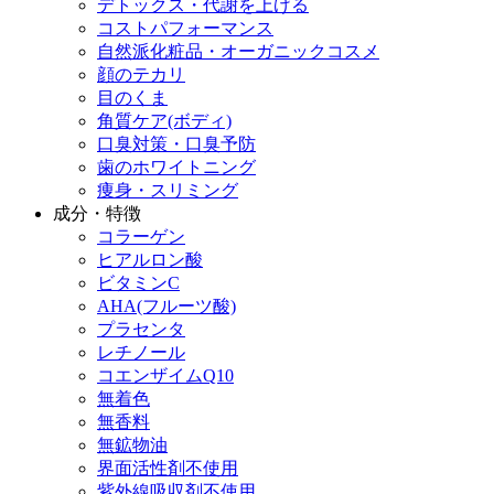
デトックス・代謝を上げる
コストパフォーマンス
自然派化粧品・オーガニックコスメ
顔のテカリ
目のくま
角質ケア(ボディ)
口臭対策・口臭予防
歯のホワイトニング
痩身・スリミング
成分・特徴
コラーゲン
ヒアルロン酸
ビタミンC
AHA(フルーツ酸)
プラセンタ
レチノール
コエンザイムQ10
無着色
無香料
無鉱物油
界面活性剤不使用
紫外線吸収剤不使用