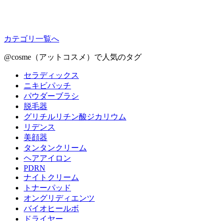
カテゴリ一覧へ
@cosme（アットコスメ）で人気のタグ
セラディックス
ニキビパッチ
パウダーブラシ
脱毛器
グリチルリチン酸ジカリウム
リデンス
美顔器
タンタンクリーム
ヘアアイロン
PDRN
ナイトクリーム
トナーパッド
オングリディエンツ
バイオヒールボ
ドライヤー