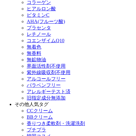
コラーゲン
ヒアルロン酸
ビタミンC
AHA(フルーツ酸)
プラセンタ
レチノール
コエンザイムQ10
無着色
無香料
無鉱物油
界面活性剤不使用
紫外線吸収剤不使用
アルコールフリー
パラベンフリー
アレルギーテスト済
旧指定成分無添加
その他人気タグ
CCクリーム
BBクリーム
香りつき柔軟剤・洗濯洗剤
プチプラ