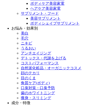
ボディケア美容家電
ヘアケア美容家電
サプリメント・フード
美容サプリメント
ボディシェイプサプリメント
お悩み・効果別
美白
毛穴
ニキビ
うるおい
アンチエイジング
デトックス・代謝を上げる
コストパフォーマンス
自然派化粧品・オーガニックコスメ
顔のテカリ
目のくま
角質ケア(ボディ)
口臭対策・口臭予防
歯のホワイトニング
痩身・スリミング
成分・特徴